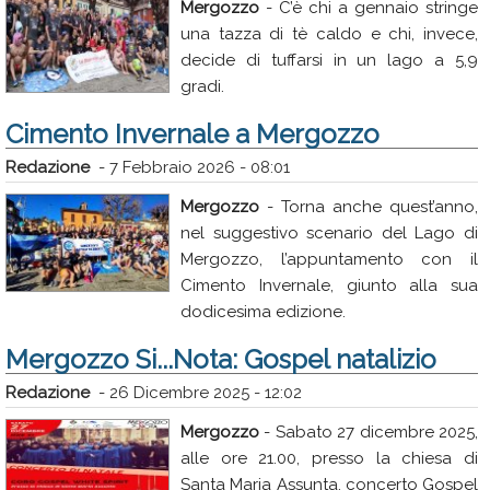
Mergozzo
- C’è chi a gennaio stringe
una tazza di tè caldo e chi, invece,
decide di tuffarsi in un lago a 5,9
gradi.
Cimento Invernale a Mergozzo
Redazione
-
7 Febbraio 2026 - 08:01
Mergozzo
- Torna anche quest’anno,
nel suggestivo scenario del Lago di
Mergozzo, l’appuntamento con il
Cimento Invernale, giunto alla sua
dodicesima edizione.
Mergozzo Si...Nota: Gospel natalizio
Redazione
-
26 Dicembre 2025 - 12:02
Mergozzo
- Sabato 27 dicembre 2025,
alle ore 21.00, presso la chiesa di
Santa Maria Assunta, concerto Gospel