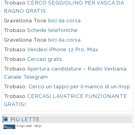
Trobaso
CERCO SEGGIOLINO PER VASCA DA
BAGNO GRATIS
Gravellona Toce
bici da corsa
Trobaso
Schede telefoniche
Gravellona Toce
bici da corsa
Trobaso
Vendesi iPhone 12 Pro. Max
Trobaso
Cercasi gratis
Trobaso
Apertura candidature – Radio Verbania
Canale Telegram
Trobaso
Cerco un tappo per il manico di un mop
Trobaso
CERCASI LAVATRICE FUNZIONANTE
GRATIS!
PIÙ LETTE
8 Ago 2026 - 08:30
Mergozzo: l'arrivo della Madonna dal lago