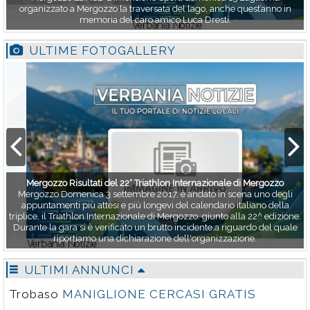
organizzato a Mergozzo la traversata del lago, anche quest’anno in
memoria del caro amico Luca Dresti.
ULTIME FOTOGALLERY
Mergozzo Risultati del 22° Triathlon Internazionale di Mergozzo
Mergozzo Domenica 3 settembre 2017, è andato in scena uno degli
appuntamenti più attesi e più longevi del calendario italiano della
triplice, il Triathlon Internazionale di Mergozzo. giunto alla 22^ edizione.
Durante la gara si è verificato un brutto incidente,a riguardo del quale
riportiamo una dichiarazione dell'organizzazione.
ULTIMI ANNUNCI
Trobaso
MANIGLIONE CERCASI GRATIS