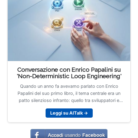
Conversazione con Enrico Papalini su
'Non-Deterministic Loop Engineering'
Quando un anno fa avevamo parlato con Enrico
Papalini del suo primo libro, il tema centrale era un
patto silenzioso infranto: quello tra sviluppatori e
macchine deterministiche, saltato nel momento in cui il
Leggi su AITalk →
codice ha smesso di fare sempre e comunque quello
che gli veniva scritto. Papalini, Head of Software
Development per Issuances, Custody, Data & UX/UI
Solutions in Euronext Securities, con un passato in