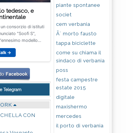
piante spontanee
lo tedesco, e
societ
ntinentale
cem verbania
un consorzio di istituti
Ã¨ morto fausto
nunciato "Soofi S",
l'ennesimo modello
tappa biciclette
zione, ma come il primo
come su chiama il
Talk →
delli AI europei. Dietro
sindaco di verbania
n Source Foundation
anziato dal Ministero
poss
i Economici e l'Energia
festa campestre
IPCEI-CIS, pensato per
estate 2015
ministrazione, centri di
ale Telegram
a trasparente ai modelli
digitale
 letta con gli occhiali
WORK
maxishermo
r in Essi Vivono, per
CHELLA CON
cosa si nasconde dietro
mercedes
arla di benchmark. Parla
il porto di verbania
e.
Lesa Vergante