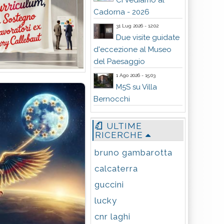
Ci Vediamo al
Cadorna - 2026
31 Lug 2026 - 12:02
Due visite guidate
d'eccezione al Museo
del Paesaggio
1 Ago 2026 - 15:03
M5S su Villa
Bernocchi
ULTIME
RICERCHE
bruno gambarotta
calcaterra
guccini
lucky
cnr laghi