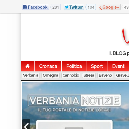
Facebook
281
Twitter
104
Google+
49
Il BLOG p
Cronaca
Politica
Sport
Eventi
Verbania
Omegna
Cannobio
Stresa
Baveno
Gravel