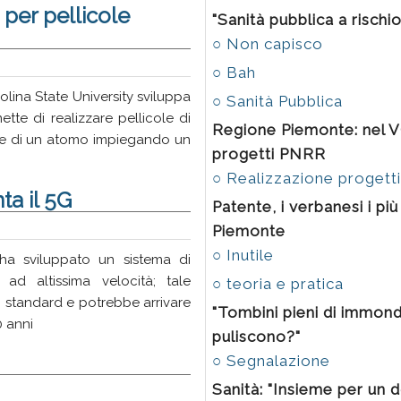
per pellicole
"Sanità pubblica a rischi
○ Non capisco
○ Bah
lina State University sviluppa
○ Sanità Pubblica
te di realizzare pellicole di
Regione Piemonte: nel V
re di un atomo impiegando un
progetti PNRR
○ Realizzazione progett
a il 5G
Patente, i verbanesi i più
Piemonte
○ Inutile
a sviluppato un sistema di
i ad altissima velocità; tale
○ teoria e pratica
 standard e potrebbe arrivare
"Tombini pieni di immond
0 anni
puliscono?"
○ Segnalazione
Sanità: "Insieme per un d