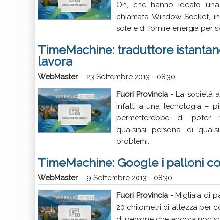
Oh, che hanno ideato una p
chiamata Window Socket, in g
sole e di fornire energia per s
TimeMachine: traduttore istantan
lavora
WebMaster
-
23 Settembre 2013 - 08:30
Fuori Provincia
- La società 
infatti a una tecnologia – p
permetterebbe di poter 
qualsiasi persona di qual
problemi.
TimeMachine: Google i palloni cont
WebMaster
-
9 Settembre 2013 - 08:30
Fuori Provincia
- Migliaia di p
20 chilometri di altezza per co
di persone che ancora non s