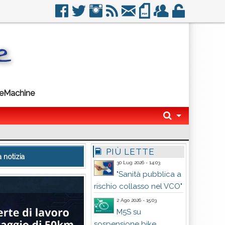
imeMachine
PIÙ LETTE
 notizia
30 Lug 2026 - 14:03
"Sanità pubblica a
rischio collasso nel VCO"
2 Ago 2026 - 15:03
M5S su
sospensione bike