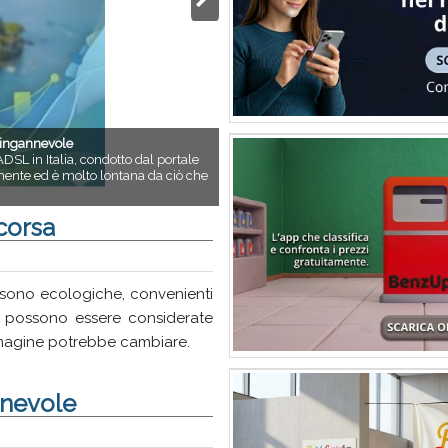
 ingannevole
ADSL in Italia, condotto dal portale
tamente ed è molto lontana da ciò che
corsa
 sono ecologiche, convenienti
te possono essere considerate
immagine potrebbe cambiare.
nnevole