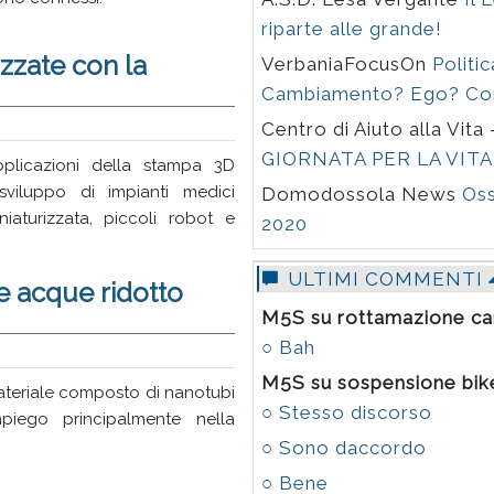
riparte alle grande!
zzate con la
VerbaniaFocusOn
Politi
Cambiamento? Ego? Co
Centro di Aiuto alla Vita
GIORNATA PER LA VITA
licazioni della stampa 3D
sviluppo di impianti medici
Domodossola News
Oss
iniaturizzata, piccoli robot e
2020
ULTIMI COMMENTI
 acque ridotto
M5S su rottamazione car
○ Bah
M5S su sospensione bike
teriale composto di nanotubi
○ Stesso discorso
piego principalmente nella
○ Sono daccordo
○ Bene