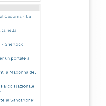
al Cadorna - La
ità nella
 - Sherlock
r un portale a
ti a Madonna del
& Parco Nazionale
"
ate al Sancarlone”