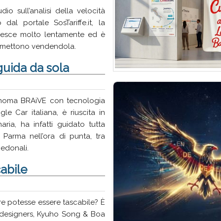
o sull’analisi della velocità
 dal portale SosTariffe.it, la
 cresce molto lentamente ed è
omettono vendendola.
guida da sola
onoma BRAiVE con tecnologia
le Car italiana, è riuscita in
aria, ha infatti guidato tutta
i Parma nell’ora di punta, tra
edonali.
abile
are potesse essere tascabile? È
e designers, Kyuho Song & Boa