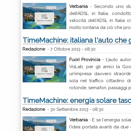
Verbania
- Secondo uno studi
dell’ADSL in Italia, condotto
velocità dell'ADSL in Italia
molto lontana da ciò che pr
TimeMachine: italiana l'auto che 
Redazione
-
7 Ottobre 2013 - 08:30
Fuori Provincia
- L’auto aut
VisLab, per gli amici la Goog
un’impresa davvero straordin
sola nel traffico cittadino d
rotonde, semafori, passaggi p
TimeMachine: energia solare tasc
Redazione
-
30 Settembre 2013 - 08:30
Verbania
- E se l'energia sol
l'idea portata avanti da du