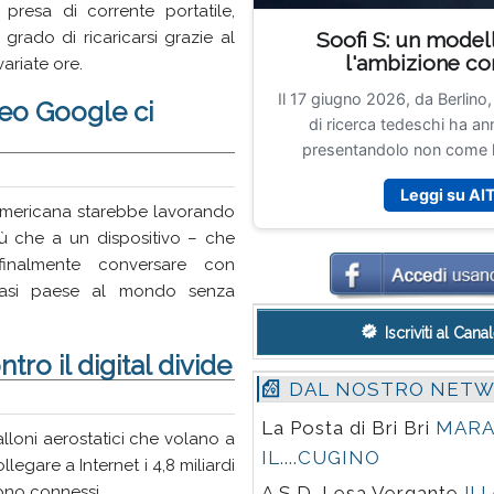
resa di corrente portatile,
rado di ricaricarsi grazie al
Soofi S: un model
l'ambizione co
variate ore.
Il 17 giugno 2026, da Berlino, 
eo Google ci
di ricerca tedeschi ha an
presentandolo non come 
linguistico in cerca di atten
Leggi su AI
tassello di una famiglia di mo
americana starebbe lavorando
l'acronimo, Sovereign Ope
iù che a un dispositivo – che
Models, c'è un progetto fin
finalmente conversare con
federale tedesco per gli Affar
siasi paese al mondo senza
nell'ambito dell'iniziativa 
offrire a imprese, pubblica am
Iscriviti al Can
ricerca e startup un'alternativ
ro il digital divide
non europei. È una frase che,
DAL NOSTRO NET
giusti (quelli di Rowdy Pipe
La Posta di Bri Bri
MARA
capirci, quelli che rivelano 
alloni aerostatici che volano a
l'insegna pubblicitaria), non p
IL....CUGINO
llegare a Internet i 4,8 miliardi
di poter
A.S.D. Lesa Vergante
Il 
ono connessi.