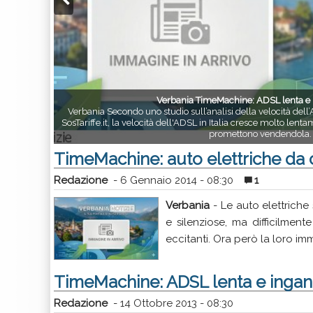
Verbania TimeMachine: ADSL lenta e
Verbania Secondo uno studio sull’analisi della velocità dell’
SosTariffe.it, la velocità dell'ADSL in Italia cresce molto len
promettono vendendola.
TimeMachine: auto elettriche da 
Redazione
-
6 Gennaio 2014 - 08:30
1
Verbania
- Le auto elettriche
e silenziose, ma difficilmen
eccitanti. Ora però la loro 
TimeMachine: ADSL lenta e inga
Redazione
-
14 Ottobre 2013 - 08:30