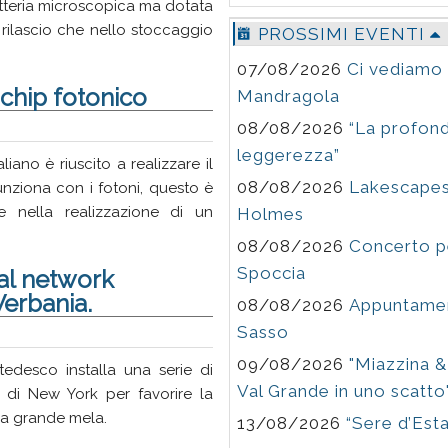
atteria microscopica ma dotata
l rilascio che nello stoccaggio
PROSSIMI EVENTI
07/08/2026
Ci vediamo 
 chip fotonico
Mandragola
08/08/2026
“La profond
leggerezza”
liano è riuscito a realizzare il
08/08/2026
Lakescapes
unziona con i fotoni, questo è
e nella realizzazione di un
Holmes
08/08/2026
Concerto pe
Spoccia
al network
Verbania.
08/08/2026
Appuntamen
Sasso
09/08/2026
"Miazzina 
tedesco installa una serie di
Val Grande in uno scatto
 di New York per favorire la
lla grande mela.
13/08/2026
“Sere d’Est