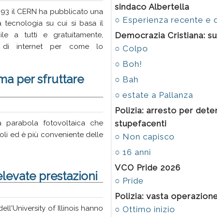
sindaco Albertella
1993 il CERN ha pubblicato una
○ Esperienza recente e d
 tecnologia su cui si basa il
Democrazia Cristiana: su
e a tutti e gratuitamente,
 di internet per come lo
○ Colpo
○ Boh!
a per sfruttare
○ Bah
○ estate a Pallanza
Polizia: arresto per det
stupefacenti
 parabola fotovoltaica che
soli ed è più conveniente delle
○ Non capisco
○ 16 anni
VCO Pride 2026
levate prestazioni
○ Pride
Polizia: vasta operazione
dell'University of Illinois hanno
○ Ottimo inizio