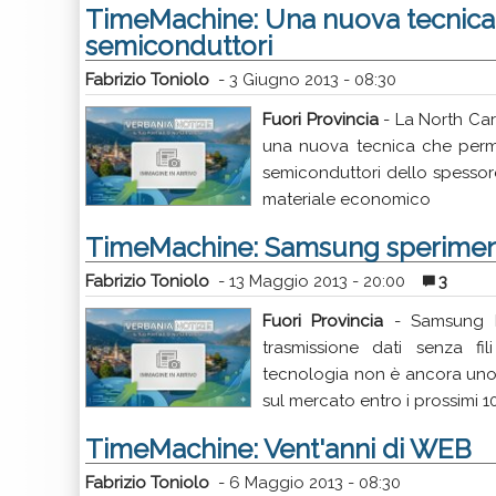
TimeMachine: Una nuova tecnica 
semiconduttori
Fabrizio Toniolo
-
3 Giugno 2013 - 08:30
Fuori Provincia
- La North Caro
una nuova tecnica che permet
semiconduttori dello spesso
materiale economico
TimeMachine: Samsung speriment
Fabrizio Toniolo
-
13 Maggio 2013 - 20:00
3
Fuori Provincia
- Samsung h
trasmissione dati senza fil
tecnologia non è ancora uno
sul mercato entro i prossimi 1
TimeMachine: Vent'anni di WEB
Fabrizio Toniolo
-
6 Maggio 2013 - 08:30