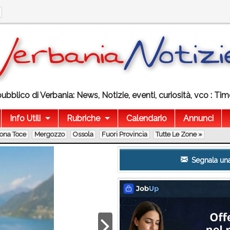
ubblico di Verbania: News, Notizie, eventi, curiosità, vco : T
Info Utili
Rubriche
Calendario
Annunci
lona Toce
Mergozzo
Ossola
Fuori Provincia
Tutte Le Zone »
Segnala una