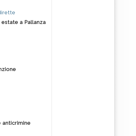
irette
 estate a Pallanza
enzione
 anticrimine