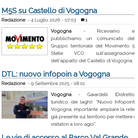
Rubriche
M5S su Castello di Vogogna
Calendario
Redazione
-
4 Luglio 2026 - 07:03
1
Annunci
Vogogna
- Riceviamo e
pubblichiamo, un comunicato del
Gruppo territoriale del Movimento 5
Stelle VCO, sull'assegnazione
dell'appalto del Castello di Vogogna.
DTL: nuovo infopoin a Vogogna
Redazione
-
9 Settembre 2025 - 08:01
Vogogna
- Gaiardelli (Distretto
turistico dei laghi): “Nuovo Infopoint
Vogogna, importante ampliare la rete
già presente sul territorio per mettere i
visitatori a loro agio”.
Le vie di accesso al Parco Val Grande