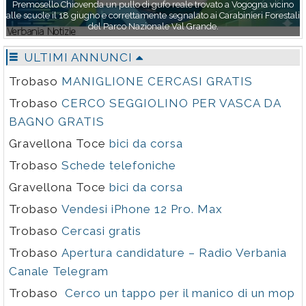
tessera Arci e con un contributo di 3 euro. Ospite della serata Alberto
Ricca AKA Bienoise che ha seguito la produzione del disco e ha suonato
in un brano.
ULTIMI ANNUNCI
Trobaso
MANIGLIONE CERCASI GRATIS
Trobaso
CERCO SEGGIOLINO PER VASCA DA
BAGNO GRATIS
Gravellona Toce
bici da corsa
Trobaso
Schede telefoniche
Gravellona Toce
bici da corsa
Trobaso
Vendesi iPhone 12 Pro. Max
Trobaso
Cercasi gratis
Trobaso
Apertura candidature – Radio Verbania
Canale Telegram
Trobaso
Cerco un tappo per il manico di un mop