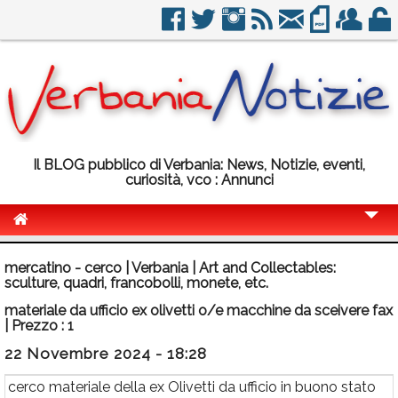
Il BLOG pubblico di Verbania: News, Notizie, eventi,
curiosità, vco : Annunci
Cronaca
mercatino - cerco | Verbania | Art and Collectables:
sculture, quadri, francobolli, monete, etc.
Politica
materiale da ufficio ex olivetti o/e macchine da sceivere fax
Sport
| Prezzo : 1
Eventi
22 Novembre 2024 - 18:28
Info Utili
cerco materiale della ex Olivetti da ufficio in buono stato