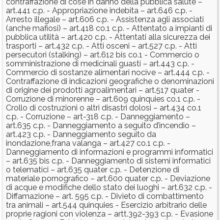
contraffazione di cose in danno della pubblica salute –
art.441 c.p. - Appropriazione indebita – art.646 c.p. -
Arresto illegale – art.606 c.p. - Assistenza agli associati
(anche mafiosi) – art.418 co.1 c.p. - Attentato a impianti di
pubblica utilità – art.420 c.p. - Attentati alla sicurezza dei
trasporti – art.432 c.p. - Atti osceni – art.527 c.p. - Atti
persecutori (stalking) – art.612 bis co.1 - Commercio o
somministrazione di medicinali guasti – art.443 c.p. -
Commercio di sostanze alimentari nocive – art.444 c.p. -
Contraffazione di indicazioni geografiche o denominazioni
di origine dei prodotti agroalimentari – art.517 quater -
Corruzione di minorenne – art.609 quinquies co.1 c.p. -
Crollo di costruzioni o altri disastri dolosi – art.434 co.1
c.p. - Corruzione – art-318 c.p. - Danneggiamento –
art.635 c.p. - Danneggiamento a seguito d’incendio –
art.423 c.p. - Danneggiamento seguito da
inondazione,frana valanga – art.427 co.1 c.p. -
Danneggiamento di informazioni e programmi informatici
– art.635 bis c.p. - Danneggiamento di sistemi informatici
o telematici – art.635 quater c.p. - Detenzione di
materiale pornografico – art.600 quater c.p. - Deviazione
di acque e modifiche dello stato dei luoghi – art.632 c.p. -
Diffamazione – art. 595 c.p. - Divieto di combattimento
tra animali – art.544 quinquies - Esercizio arbitrario delle
proprie ragioni con violenza – artt.392-393 c.p. - Evasione