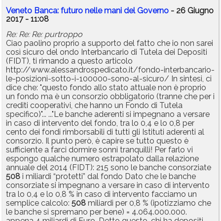
Veneto Banca: futuro nelle mani del Governo
- 26 Giugno
2017 - 11:08
Re: Re: Re: purtroppo
Ciao paolino proprio a supporto del fatto che io non sarei
così sicuro del ondo Interbancario di Tutela dei Depositi
(FIDT), ti rimando a questo articolo
http://www.alessandrospedicato.it/fondo-interbancario-
le-posizioni-sotto-i-100000-sono-al-sicuro/ In sintesi, ci
dice che: "questo fondo allo stato attuale non è proprio
un fondo ma è un consorzio obbligatorio (tranne che per i
crediti cooperativi, che hanno un Fondo di Tutela
specifico)"... ..."Le banche aderenti si impegnano a versare
in caso di intervento del fondo, tra lo 0,4 e lo 0,8 per
cento dei fondi rimborsabili di tutti gli Istituti aderenti al
consorzio. Il punto però, è capire se tutto questo è
sufficiente a farci dormire sonni tranquilli! Per farlo vi
espongo qualche numero estrapolato dalla relazione
annuale del 2014 (FIDT): 215 sono le banche consorziate
508
i miliardi “protetti” dal fondo Dato che le banche
consorziate si impegnano a versare in caso di intervento
tra lo 0,4 e lo 0,8 % in caso di intervento facciamo un
semplice calcolo:
508
miliardi per 0,8 % (ipotizziamo che
le banche si spremano per bene) = 4.064.000.000.
appena 4 miliardi di Euro. Detto questo, chi ha depositi