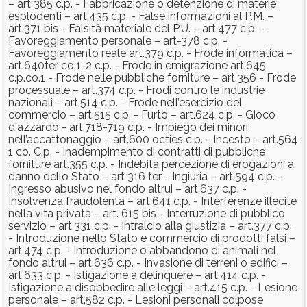
– art 385 c.p. - Fabbricazione o detenzione di materie
esplodenti – art.435 c.p. - False informazioni al P.M. –
art.371 bis - Falsità materiale del P.U. – art.477 c.p. -
Favoreggiamento personale – art-378 c.p. -
Favoreggiamento reale art.379 c.p. - Frode informatica –
art.640ter co.1-2 c.p. - Frode in emigrazione art.645
c.p.co.1 - Frode nelle pubbliche forniture – art.356 - Frode
processuale – art.374 c.p. - Frodi contro le industrie
nazionali – art.514 c.p. - Frode nell’esercizio del
commercio – art.515 c.p. - Furto – art.624 c.p. - Gioco
d'azzardo - art.718-719 c.p. - Impiego dei minori
nell’accattonaggio – art.600 octies c.p. - Incesto – art.564
1 co. C.p. - Inadempimento di contratti di pubbliche
forniture art.355 c.p. - Indebita percezione di erogazioni a
danno dello Stato – art 316 ter - Ingiuria – art.594 c.p. -
Ingresso abusivo nel fondo altrui – art.637 c.p. -
Insolvenza fraudolenta – art.641 c.p. - Interferenze illecite
nella vita privata – art. 615 bis - Interruzione di pubblico
servizio – art.331 c.p. - Intralcio alla giustizia – art.377 c.p.
- Introduzione nello Stato e commercio di prodotti falsi –
art.474 c.p. - Introduzione o abbandono di animali nel
fondo altrui – art.636 c.p. - Invasione di terreni o edifici –
art.633 c.p. - Istigazione a delinquere – art.414 c.p. -
Istigazione a disobbedire alle leggi – art.415 c.p. - Lesione
personale – art.582 c.p. - Lesioni personali colpose