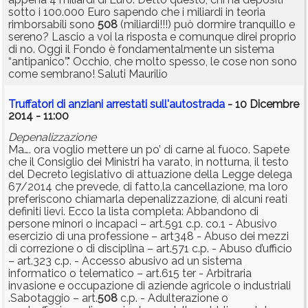
sotto i 100.000 Euro sapendo che i miliardi in teoria
rimborsabili sono
508
(miliardi!!!) può dormire tranquillo e
sereno? Lascio a voi la risposta e comunque direi proprio
di no. Oggi il Fondo è fondamentalmente un sistema
“antipanico”." Occhio, che molto spesso, le cose non sono
come sembrano! Saluti Maurilio
Truffatori di anziani arrestati sull'autostrada
- 10 Dicembre
2014 - 11:00
Depenalizzazione
Ma…. ora voglio mettere un po’ di carne al fuoco. Sapete
che il Consiglio dei Ministri ha varato, in notturna, il testo
del Decreto legislativo di attuazione della Legge delega
67/2014 che prevede, di fatto,la cancellazione, ma loro
preferiscono chiamarla depenalizzazione, di alcuni reati
definiti lievi. Ecco la lista completa: Abbandono di
persone minori o incapaci – art.591 c.p. co.1 - Abusivo
esercizio di una professione – art348 - Abuso dei mezzi
di correzione o di disciplina – art.571 c.p. - Abuso d’ufficio
– art.323 c.p. - Accesso abusivo ad un sistema
informatico o telematico – art.615 ter - Arbitraria
invasione e occupazione di aziende agricole o industriali
.Sabotaggio – art.
508
c.p. - Adulterazione o