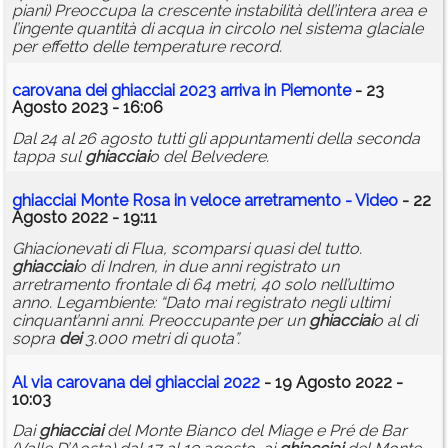
piani) Preoccupa la crescente instabilità dell’intera area e
l’ingente quantità di acqua in circolo nel sistema glaciale
per effetto delle temperature record.
carovana
dei
ghiacciai
2023 arriva in Piemonte
- 23
Agosto 2023 - 16:06
Dal 24 al 26 agosto tutti gli appuntamenti della seconda
tappa sul
ghiacciai
o del Belvedere.
ghiacciai
Monte Rosa in veloce arretramento - Video
- 22
Agosto 2022 - 19:11
Ghiacionevati di Flua, scomparsi quasi del tutto.
ghiacciai
o di Indren, in due anni registrato un
arretramento frontale di 64 metri, 40 solo nell’ultimo
anno. Legambiente: “Dato mai registrato negli ultimi
cinquant’anni anni. Preoccupante per un
ghiacciai
o al di
sopra
dei
3.000 metri di quota”.
Al via
carovana
dei
ghiacciai
2022
- 19 Agosto 2022 -
10:03
Dai
ghiacciai
del Monte Bianco del Miage e Pré de Bar