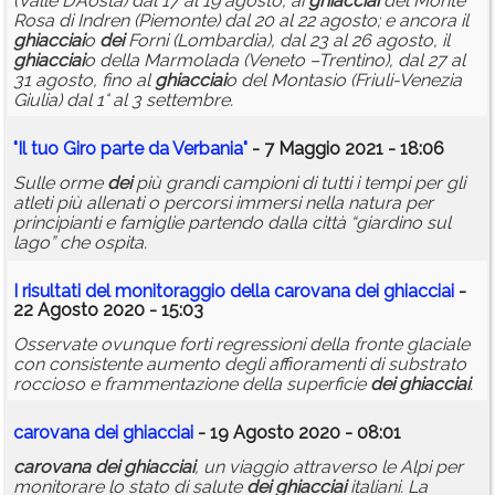
(Valle D’Aosta) dal 17 al 19 agosto, ai
ghiacciai
del Monte
Rosa di Indren (Piemonte) dal 20 al 22 agosto; e ancora il
ghiacciai
o
dei
Forni (Lombardia), dal 23 al 26 agosto, il
ghiacciai
o della Marmolada (Veneto –Trentino), dal 27 al
31 agosto, fino al
ghiacciai
o del Montasio (Friuli-Venezia
Giulia) dal 1° al 3 settembre.
"Il tuo Giro parte da Verbania"
- 7 Maggio 2021 - 18:06
Sulle orme
dei
più grandi campioni di tutti i tempi per gli
atleti più allenati o percorsi immersi nella natura per
principianti e famiglie partendo dalla città “giardino sul
lago” che ospita.
I risultati del monitoraggio della
carovana
dei
ghiacciai
-
22 Agosto 2020 - 15:03
Osservate ovunque forti regressioni della fronte glaciale
con consistente aumento degli affioramenti di substrato
roccioso e frammentazione della superficie
dei
ghiacciai
.
carovana
dei
ghiacciai
- 19 Agosto 2020 - 08:01
carovana
dei
ghiacciai
, un viaggio attraverso le Alpi per
monitorare lo stato di salute
dei
ghiacciai
italiani. La