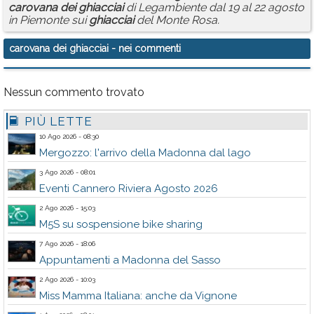
carovana
dei
ghiacciai
di Legambiente dal 19 al 22 agosto
in Piemonte sui
ghiacciai
del Monte Rosa.
carovana dei ghiacciai
- nei commenti
Nessun commento trovato
PIÙ LETTE
10 Ago 2026 - 08:30
Mergozzo: l'arrivo della Madonna dal lago
3 Ago 2026 - 08:01
Eventi Cannero Riviera Agosto 2026
2 Ago 2026 - 15:03
M5S su sospensione bike sharing
7 Ago 2026 - 18:06
Appuntamenti a Madonna del Sasso
2 Ago 2026 - 10:03
Miss Mamma Italiana: anche da Vignone