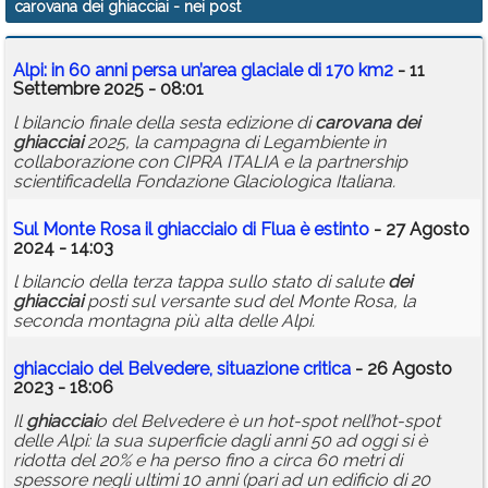
carovana dei ghiacciai
- nei post
Calendario
Alpi: in 60 anni persa un’area glaciale di 170 km2
- 11
Annunci
Settembre 2025 - 08:01
l bilancio finale della sesta edizione di
carovana
dei
ghiacciai
2025, la campagna di Legambiente in
collaborazione con CIPRA ITALIA e la partnership
scientificadella Fondazione Glaciologica Italiana.
Sul Monte Rosa il
ghiacciai
o di Flua è estinto
- 27 Agosto
2024 - 14:03
l bilancio della terza tappa sullo stato di salute
dei
ghiacciai
posti sul versante sud del Monte Rosa, la
seconda montagna più alta delle Alpi.
ghiacciai
o del Belvedere, situazione critica
- 26 Agosto
2023 - 18:06
Il
ghiacciai
o del Belvedere è un hot-spot nell’hot-spot
delle Alpi: la sua superficie dagli anni 50 ad oggi si è
ridotta del 20% e ha perso fino a circa 60 metri di
spessore negli ultimi 10 anni (pari ad un edificio di 20