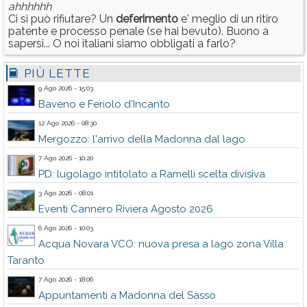
ahhhhhh
Ci si può rifiutare? Un
deferimento
e' meglio di un ritiro
patente e processo penale (se hai bevuto). Buono a
sapersi... O noi italiani siamo obbligati a farlo?
PIÙ LETTE
9 Ago 2026 - 15:03
Baveno e Feriolo d'Incanto
12 Ago 2026 - 08:30
Mergozzo: l'arrivo della Madonna dal lago
7 Ago 2026 - 10:20
PD: lugolago intitolato a Ramelli scelta divisiva
3 Ago 2026 - 08:01
Eventi Cannero Riviera Agosto 2026
6 Ago 2026 - 10:03
Acqua Novara VCO: nuova presa a lago zona Villa
Taranto
7 Ago 2026 - 18:06
Appuntamenti a Madonna del Sasso