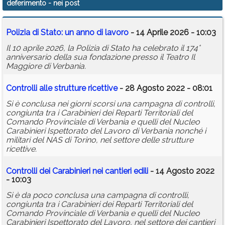
deferimento
- nei post
Calendario
Polizia di Stato: un anno di lavoro
- 14 Aprile 2026 - 10:03
Annunci
Il 10 aprile 2026, la Polizia di Stato ha celebrato il 174°
anniversario della sua fondazione presso il Teatro Il
Maggiore di Verbania.
Controlli alle strutture ricettive
- 28 Agosto 2022 - 08:01
Si è conclusa nei giorni scorsi una campagna di controlli,
congiunta tra i Carabinieri dei Reparti Territoriali del
Comando Provinciale di Verbania e quelli del Nucleo
Carabinieri Ispettorato del Lavoro di Verbania nonché i
militari del NAS di Torino, nel settore delle strutture
ricettive.
Controlli dei Carabinieri nei cantieri edili
- 14 Agosto 2022
- 10:03
Si è da poco conclusa una campagna di controlli,
congiunta tra i Carabinieri dei Reparti Territoriali del
Comando Provinciale di Verbania e quelli del Nucleo
Carabinieri Ispettorato del Lavoro, nel settore dei cantieri