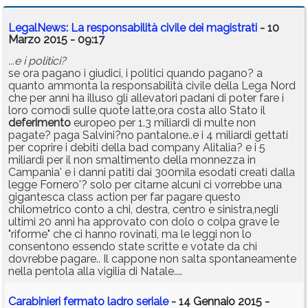
LegalNews: La responsabilità civile dei magistrati
- 10
Marzo 2015 - 09:17
...e i politici?
se ora pagano i giudici, i politici quando pagano? a
quanto ammonta la responsabilità civile della Lega Nord
che per anni ha illuso gli allevatori padani di poter fare i
loro comodi sulle quote latte,ora costa allo Stato il
deferimento
europeo per 1.3 miliardi di multe non
pagate? paga Salvini?no pantalone..e i 4 miliardi gettati
per coprire i debiti della bad company Alitalia? e i 5
miliardi per il non smaltimento della monnezza in
Campania' e i danni patiti dai 300mila esodati creati dalla
legge Fornero'? solo per citarne alcuni ci vorrebbe una
gigantesca class action per far pagare questo
chilometrico conto a chi, destra, centro e sinistra,negli
ultimi 20 anni ha approvato con dolo o colpa grave le
"riforme" che ci hanno rovinati, ma le leggi non lo
consentono essendo state scritte e votate da chi
dovrebbe pagare.. Il cappone non salta spontaneamente
nella pentola alla vigilia di Natale....
Carabinieri fermato ladro seriale
- 14 Gennaio 2015 -