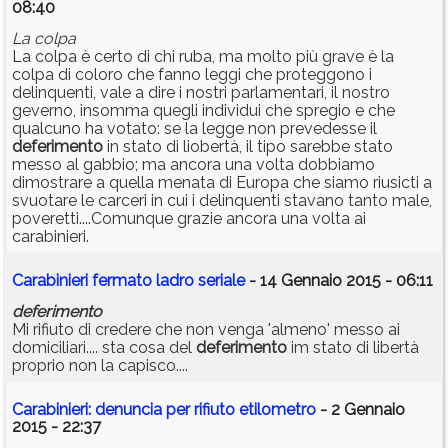
08:40
La colpa
La colpa è certo di chi ruba, ma molto più grave è la
colpa di coloro che fanno leggi che proteggono i
delinquenti, vale a dire i nostri parlamentari, il nostro
geverno, insomma quegli individui che spregio e che
qualcuno ha votato: se la legge non prevedesse il
deferimento
in stato di liobertà, il tipo sarebbe stato
messo al gabbio; ma ancora una volta dobbiamo
dimostrare a quella menata di Europa che siamo riusicti a
svuotare le carceri in cui i delinquenti stavano tanto male,
poveretti....Comunque grazie ancora una volta ai
carabinieri.
Carabinieri fermato ladro seriale
- 14 Gennaio 2015 - 06:11
deferimento
Mi rifiuto di credere che non venga 'almeno' messo ai
domiciliari.... sta cosa del
deferimento
im stato di libertà
proprio non la capisco....
Carabinieri: denuncia per rifiuto etilometro
- 2 Gennaio
2015 - 22:37