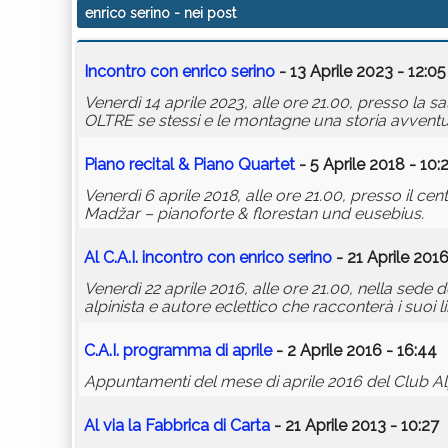
enrico serino
- nei post
Incontro con
enrico
serino
- 13 Aprile 2023 - 12:05
Venerdì 14 aprile 2023, alle ore 21.00, presso la s
OLTRE se stessi e le montagne una storia avventuro
Piano recital & Piano Quartet
- 5 Aprile 2018 - 10:
Venerdì 6 aprile 2018, alle ore 21.00, presso il c
Madžar – pianoforte & florestan und eusebius.
Al C.A.I. incontro con
enrico
serino
- 21 Aprile 2016
Venerdì 22 aprile 2016, alle ore 21.00, nella sede
alpinista e autore eclettico che racconterà i suoi lib
C.A.I. programma di aprile
- 2 Aprile 2016 - 16:44
Appuntamenti del mese di aprile 2016 del Club Alp
Al via la Fabbrica di Carta
- 21 Aprile 2013 - 10:27