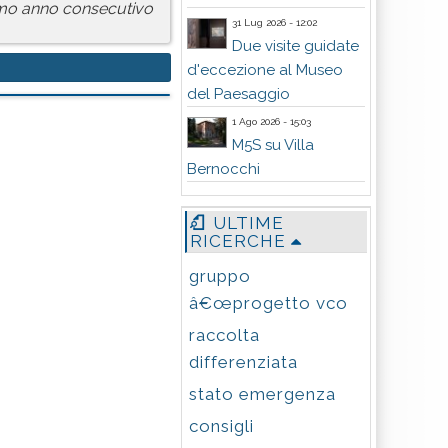
simo anno consecutivo
31 Lug 2026 - 12:02
Due visite guidate
d'eccezione al Museo
del Paesaggio
1 Ago 2026 - 15:03
M5S su Villa
Bernocchi
ULTIME
RICERCHE
gruppo
â€œprogetto vco
raccolta
differenziata
stato emergenza
consigli