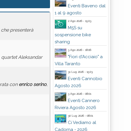
Eventi Baveno dal
1 al 9 agosto
2 Ago 2026 - 15:03
M5S su
che presenterà
sospensione bike
sharing
3 Ago 2026 - 18:06
"Fiori d'Acciaio" a
no quartet Aleksandar
Villa Taranto
31 Lug 2026 - 15:03
Eventi Cannobio
erata con
enrico
serino
,
Agosto 2026
3 Ago 2026 - 08:01
Eventi Cannero
Riviera Agosto 2026
30 Lug 2026 - 08:01
Ci Vediamo al
Cadorna - 2026