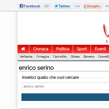
Facebook
281
Twitter
104
Google+
49
I
Cronaca
Politica
Sport
Eventi
Verbania
Omegna
Cannobio
Stresa
Baveno
Gravel
enrico serino
Inserisci quello che vuoi cercare