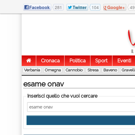
Facebook
281
Twitter
104
Google+
49
I
Cronaca
Politica
Sport
Eventi
Verbania
Omegna
Cannobio
Stresa
Baveno
Gravel
esame onav
Inserisci quello che vuoi cercare