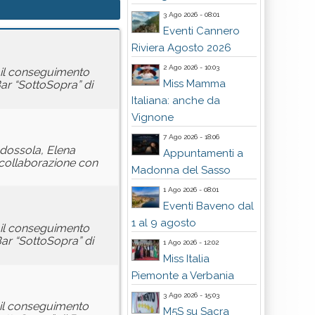
3 Ago 2026 - 08:01
Eventi Cannero
Riviera Agosto 2026
2 Ago 2026 - 10:03
r il conseguimento
Miss Mamma
Bar “SottoSopra” di
Italiana: anche da
Vignone
7 Ago 2026 - 18:06
odossola, Elena
Appuntamenti a
 collaborazione con
Madonna del Sasso
1 Ago 2026 - 08:01
Eventi Baveno dal
1 al 9 agosto
r il conseguimento
Bar “SottoSopra” di
1 Ago 2026 - 12:02
Miss Italia
Piemonte a Verbania
3 Ago 2026 - 15:03
r il conseguimento
M5S su Sacra