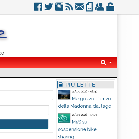
co
PIÙ LETTE
9 Ago 2026 - 08:30
Mergozzo: l'arrivo
della Madonna dal lago
2 Ago 2026 - 15:03
M5S su
sospensione bike
sharing