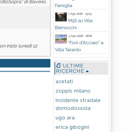
“SottoSopra” di Baveno.
Famiglia
1 Ago 2026 - 15:03
M5S su Villa
Bernocchi
3 Ago 2026 - 18:06
"Fiori d'Acciaio" a
n inizio lunedì 12
Villa Taranto
ULTIME
RICERCHE
acetati
zoppis milano
incidente stradale
domodossola
ugo ara
erica gibogini