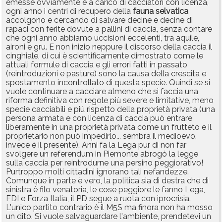
emesse ovviamente è a carico di cacciatori con licenza,
ogni anno i centri di recupero della
fauna
selvatica
accolgono e cercando di salvare decine e decine di
rapaci con ferite dovute a pallini di caccia, senza contare
che ogni anno abbiamo uccisioni eccelenti, tra aquile,
aironi e gru. E non inizio neppure il discorso della caccia il
cinghiale, di cui è scientificamente dimostrato come le
attuali formule di caccia e gli errori fatti in passato
(reintroduzioni e pasture) sono la causa della crescita e
spostamento incontrollato di questa specie. Quindi se si
vuole continuare a cacciare almeno che si faccia una
riforma definitiva con regole più severe e limitative, meno
specie cacciabili e più rispetto della proprietà privata (una
persona armata e con licenza di caccia può entrare
liberamente in una proprietà privata come un frutteto e il
proprietario non può impedirlo... sembra il medioevo,
invece è il presente). Anni fa la Lega pur di non far
svolgere un referendum in Piemonte abrogò la legge
sulla caccia per reintrodurne una persino peggiorativo!
Purtroppo molti cittadini ignorano tali nefandezze.
Comunque in parte è vero, la politica sia di destra che di
sinistra è filo venatoria, le cose peggiore le fanno Lega,
FDI e Forza Italia, il PD segue a ruota con iprocrisia.
L'unico partito contrario è il M5S ma finora non ha mosso
un dito. Si vuole salvaguardare l'ambiente, prendetevi un