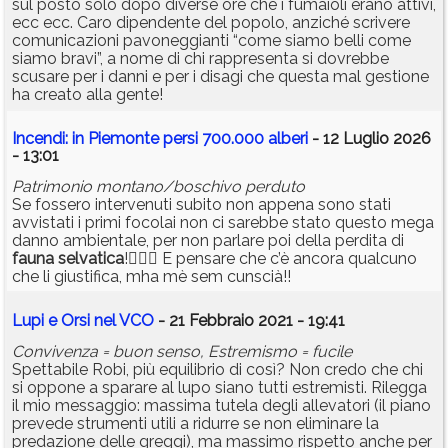
sul posto solo dopo diverse ore che i fumaioli erano attivi,
ecc ecc. Caro dipendente del popolo, anziché scrivere
comunicazioni pavoneggianti “come siamo belli come
siamo bravi”, a nome di chi rappresenta si dovrebbe
scusare per i danni e per i disagi che questa mal gestione
ha creato alla gente!
Incendi: in Piemonte persi 700.000 alberi
- 12 Luglio 2026
- 13:01
Patrimonio montano/boschivo perduto
Se fossero intervenuti subito non appena sono stati
avvistati i primi focolai non ci sarebbe stato questo mega
danno ambientale, per non parlare poi della perdita di
fauna
selvatica
!🤦🏻‍♂️ E pensare che c’è ancora qualcuno
che li giustifica, mha mè sem cunscià!!
Lupi e Orsi nel VCO
- 21 Febbraio 2021 - 19:41
Convivenza = buon senso, Estremismo = fucile
Spettabile Robi, più equilibrio di così? Non credo che chi
si oppone a sparare al lupo siano tutti estremisti. Rilegga
il mio messaggio: massima tutela degli allevatori (il piano
prevede strumenti utili a ridurre se non eliminare la
predazione delle greggi), ma massimo rispetto anche per