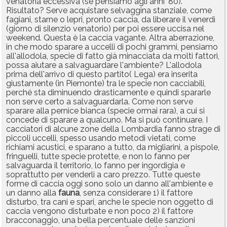
venatoria eccessiva (se pensiamo agli anni '80).
Risultato? Serve acquistare selvaggina stanziale, come
fagiani, starne o lepri, pronto caccia, da liberare il venerdì
(giorno di silenzio venatorio) per poi essere uccisa nel
weekend. Questa è la caccia vagante. Altra aberrazione,
in che modo sparare a uccelli di pochi grammi, pensiamo
all'allodola, specie di fatto già minacciata da molti fattori,
possa aiutare a salvaguardare l'ambiente? L'allodola
prima dell'arrivo di questo partito( Lega) era inserita
giustamente (in Piemonte) tra le specie non cacciabili,
perché sta diminuendo drasticamente e quindi spararle
non serve certo a salvaguardarla. Come non serve
sparare alla pernice bianca (specie ormai rara), a cui si
concede di sparare a qualcuno. Ma si può continuare. I
cacciatori di alcune zone della Lombardia fanno strage di
piccoli uccelli, spesso usando metodi vietati, come
richiami acustici, e sparano a tutto, da migliarini, a pispole,
fringuelli, tutte specie protette, e non lo fanno per
salvaguarda il territorio, lo fanno per ingordigia e
soprattutto per venderli a caro prezzo. Tutte queste
forme di caccia oggi sono solo un danno all'ambiente e
un danno alla
fauna
, senza considerare 1) il fattore
disturbo, tra cani e spari, anche le specie non oggetto di
caccia vengono disturbate e non poco 2) il fattore
bracconaggio, una bella percentuale delle sanzioni