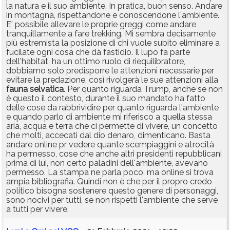
la natura e il suo ambiente. In pratica, buon senso. Andare
in montagna, rispettandone e conoscendone l'ambiente.
E' possibile allevare le proprie greggi come andare
tranquillamente a fare trekking. Mi sembra decisamente
più estremista la posizione di chi vuole subito eliminare a
fucilate ogni cosa che dà fastidio. Il lupo fa parte
dell'habitat, ha un ottimo ruolo di riequilibratore,
dobbiamo solo predisporre le attenzioni necessarie per
evitare la predazione, così rivolgerà le sue attenzioni alla
fauna
selvatica
. Per quanto riguarda Trump, anche se non
è questo il contesto, durante il suo mandato ha fatto
delle cose da rabbrividire per quanto riguarda l'ambiente
e quando parlo di ambiente mi riferisco a quella stessa
aria, acqua e terra che ci permette di vivere, un concetto
che molti, accecati dal dio denaro, dimenticano. Basta
andare online pr vedere quante scempiaggini e atrocità
ha permesso, cose che anche altri presidenti repubblicani
prima di lui, non certo paladini dell'ambiente, avevano
permesso. La stampa ne parla poco, ma online si trova
ampia bibliografia. Quindi non è che per il propro credo
politico bisogna sostenere questo genere di personaggi,
sono nocivi per tutti, se non rispetti l'ambiente che serve
a tutti per vivere.