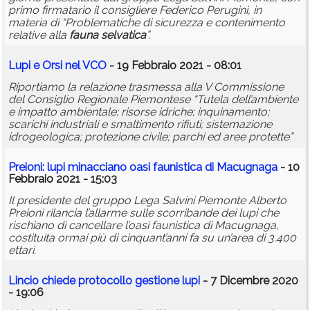
primo firmatario il consigliere Federico Perugini, in
materia di “Problematiche di sicurezza e contenimento
relative alla
fauna
selvatica
”.
Lupi e Orsi nel VCO
- 19 Febbraio 2021 - 08:01
Riportiamo la relazione trasmessa alla V Commissione
del Consiglio Regionale Piemontese “Tutela dell’ambiente
e impatto ambientale; risorse idriche; inquinamento;
scarichi industriali e smaltimento rifiuti; sistemazione
idrogeologica; protezione civile; parchi ed aree protette”
Preioni: lupi minacciano oasi faunistica di Macugnaga
- 10
Febbraio 2021 - 15:03
Il presidente del gruppo Lega Salvini Piemonte Alberto
Preioni rilancia l’allarme sulle scorribande dei lupi che
rischiano di cancellare l’oasi faunistica di Macugnaga,
costituita ormai più di cinquant’anni fa su un’area di 3.400
ettari.
Lincio chiede protocollo gestione lupi
- 7 Dicembre 2020
- 19:06