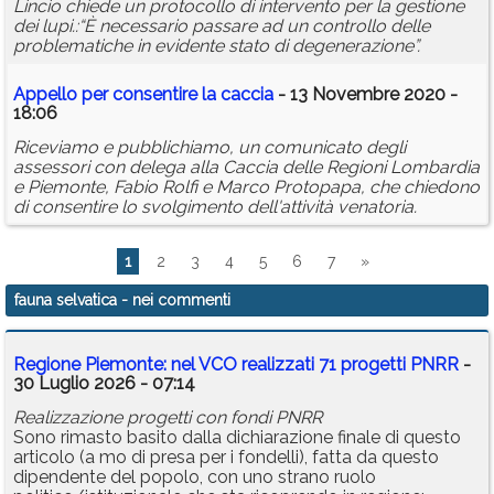
Lincio chiede un protocollo di intervento per la gestione
dei lupi.:“È necessario passare ad un controllo delle
problematiche in evidente stato di degenerazione”.
Appello per consentire la caccia
- 13 Novembre 2020 -
18:06
Riceviamo e pubblichiamo, un comunicato degli
assessori con delega alla Caccia delle Regioni Lombardia
e Piemonte, Fabio Rolfi e Marco Protopapa, che chiedono
di consentire lo svolgimento dell'attività venatoria.
1
2
3
4
5
6
7
»
fauna selvatica
- nei commenti
Regione Piemonte: nel VCO realizzati 71 progetti PNRR
-
30 Luglio 2026 - 07:14
Realizzazione progetti con fondi PNRR
Sono rimasto basito dalla dichiarazione finale di questo
articolo (a mo di presa per i fondelli), fatta da questo
dipendente del popolo, con uno strano ruolo