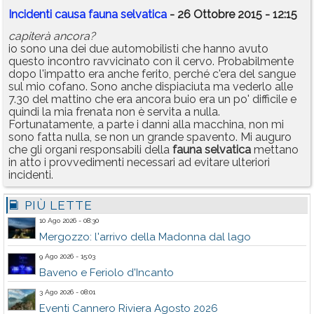
Incidenti causa fauna selvatica
- 26 Ottobre 2015 - 12:15
capiterà ancora?
io sono una dei due automobilisti che hanno avuto
questo incontro ravvicinato con il cervo. Probabilmente
dopo l'impatto era anche ferito, perché c'era del sangue
sul mio cofano. Sono anche dispiaciuta ma vederlo alle
7.30 del mattino che era ancora buio era un po' difficile e
quindi la mia frenata non è servita a nulla.
Fortunatamente, a parte i danni alla macchina, non mi
sono fatta nulla, se non un grande spavento. Mi auguro
che gli organi responsabili della
fauna
selvatica
mettano
in atto i provvedimenti necessari ad evitare ulteriori
incidenti.
PIÙ LETTE
10 Ago 2026 - 08:30
Mergozzo: l'arrivo della Madonna dal lago
9 Ago 2026 - 15:03
Baveno e Feriolo d'Incanto
3 Ago 2026 - 08:01
Eventi Cannero Riviera Agosto 2026