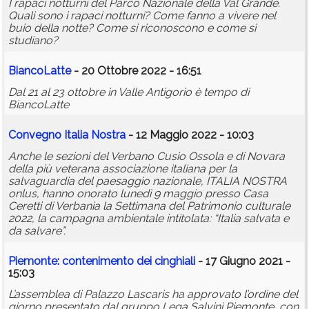
I rapaci notturni del Parco Nazionale della Val Grande.
Quali sono i rapaci notturni? Come fanno a vivere nel
buio della notte? Come si riconoscono e come si
studiano?
BiancoLatte
- 20 Ottobre 2022 - 16:51
Dal 21 al 23 ottobre in Valle Antigorio è tempo di
BiancoLatte
Convegno Italia Nostra
- 12 Maggio 2022 - 10:03
Anche le sezioni del Verbano Cusio Ossola e di Novara
della più veterana associazione italiana per la
salvaguardia del paesaggio nazionale, ITALIA NOSTRA
onlus, hanno onorato lunedì 9 maggio presso Casa
Ceretti di Verbania la Settimana del Patrimonio culturale
2022, la campagna ambientale intitolata: “Italia salvata e
da salvare”.
Piemonte: contenimento dei cinghiali
- 17 Giugno 2021 -
15:03
L’assemblea di Palazzo Lascaris ha approvato l’ordine del
giorno presentato dal gruppo Lega Salvini Piemonte, con