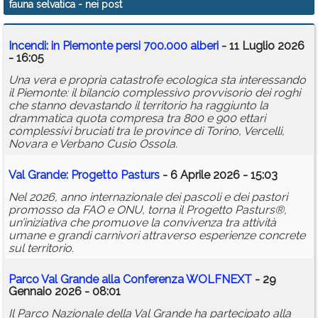
fauna selvatica
- nei post
Calendario
Incendi: in Piemonte persi 700.000 alberi
- 11 Luglio 2026
Annunci
- 16:05
Una vera e propria catastrofe ecologica sta interessando
il Piemonte: il bilancio complessivo provvisorio dei roghi
che stanno devastando il territorio ha raggiunto la
drammatica quota compresa tra 800 e 900 ettari
complessivi bruciati tra le province di Torino, Vercelli,
Novara e Verbano Cusio Ossola.
Val Grande: Progetto Pasturs
- 6 Aprile 2026 - 15:03
Nel 2026, anno internazionale dei pascoli e dei pastori
promosso da FAO e ONU, torna il Progetto Pasturs®,
un’iniziativa che promuove la convivenza tra attività
umane e grandi carnivori attraverso esperienze concrete
sul territorio.
Parco Val Grande alla Conferenza WOLFNEXT
- 29
Gennaio 2026 - 08:01
Il Parco Nazionale della Val Grande ha partecipato alla