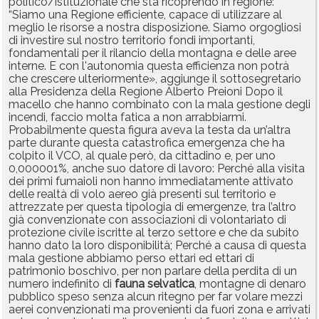
politico/istituzionale che sta ricoprendo in regione:
“Siamo una Regione efficiente, capace di utilizzare al
meglio le risorse a nostra disposizione. Siamo orgogliosi
di investire sul nostro territorio fondi importanti,
fondamentali per il rilancio della montagna e delle aree
interne. E con l'autonomia questa efficienza non potrà
che crescere ulteriormente», aggiunge il sottosegretario
alla Presidenza della Regione Alberto Preioni Dopo il
macello che hanno combinato con la mala gestione degli
incendi, faccio molta fatica a non arrabbiarmi.
Probabilmente questa figura aveva la testa da un’altra
parte durante questa catastrofica emergenza che ha
colpito il VCO, al quale però, da cittadino e, per uno
0,000001%, anche suo datore di lavoro: Perché alla visita
dei primi fumaioli non hanno immediatamente attivato
delle realtà di volo aereo già presenti sul territorio e
attrezzate per questa tipologia di emergenze, tra l’altro
già convenzionate con associazioni di volontariato di
protezione civile iscritte al terzo settore e che da subito
hanno dato la loro disponibilità; Perché a causa di questa
mala gestione abbiamo perso ettari ed ettari di
patrimonio boschivo, per non parlare della perdita di un
numero indefinito di
fauna
selvatica
, montagne di denaro
pubblico speso senza alcun ritegno per far volare mezzi
aerei convenzionati ma provenienti da fuori zona e arrivati