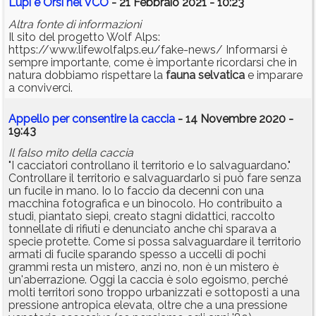
Lupi e Orsi nel VCO
- 21 Febbraio 2021 - 10:23
Altra fonte di informazioni
Il sito del progetto Wolf Alps:
https://www.lifewolfalps.eu/fake-news/ Informarsi è
sempre importante, come è importante ricordarsi che in
natura dobbiamo rispettare la
fauna
selvatica
e imparare
a conviverci.
Appello per consentire la caccia
- 14 Novembre 2020 -
19:43
Il falso mito della caccia
"I cacciatori controllano il territorio e lo salvaguardano."
Controllare il territorio e salvaguardarlo si può fare senza
un fucile in mano. Io lo faccio da decenni con una
macchina fotografica e un binocolo. Ho contribuito a
studi, piantato siepi, creato stagni didattici, raccolto
tonnellate di rifiuti e denunciato anche chi sparava a
specie protette. Come si possa salvaguardare il territorio
armati di fucile sparando spesso a uccelli di pochi
grammi resta un mistero, anzi no, non è un mistero è
un'aberrazione. Oggi la caccia è solo egoismo, perché
molti territori sono troppo urbanizzati e sottoposti a una
pressione antropica elevata, oltre che a una pressione