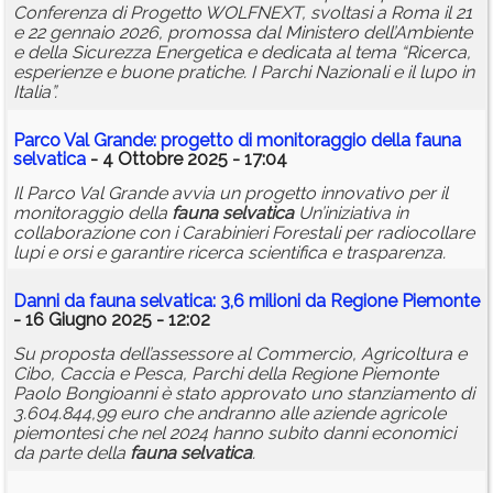
Conferenza di Progetto WOLFNEXT, svoltasi a Roma il 21
e 22 gennaio 2026, promossa dal Ministero dell’Ambiente
e della Sicurezza Energetica e dedicata al tema “Ricerca,
esperienze e buone pratiche. I Parchi Nazionali e il lupo in
Italia”.
Parco Val Grande: progetto di monitoraggio della
fauna
selvatica
- 4 Ottobre 2025 - 17:04
Il Parco Val Grande avvia un progetto innovativo per il
monitoraggio della
fauna
selvatica
Un’iniziativa in
collaborazione con i Carabinieri Forestali per radiocollare
lupi e orsi e garantire ricerca scientifica e trasparenza.
Danni da
fauna
selvatica
: 3,6 milioni da Regione Piemonte
- 16 Giugno 2025 - 12:02
Su proposta dell’assessore al Commercio, Agricoltura e
Cibo, Caccia e Pesca, Parchi della Regione Piemonte
Paolo Bongioanni è stato approvato uno stanziamento di
3.604.844,99 euro che andranno alle aziende agricole
piemontesi che nel 2024 hanno subito danni economici
da parte della
fauna
selvatica
.