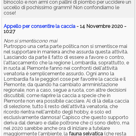
binocolo e non armi con pallini di piombo per uccidere un
uccello di pochissimo grammi! Non confondiamo le
cose!
Appello per consentire la caccia
- 14 Novembre 2020 -
10:27
Non si smentiscono mai
Purtroppo una certa parte politica non si smentisce mai
nel supportare in maniera anche assurda questa attività.
Lasciando da parte il fatto di essere a favore o contro,
l'attaccamento che la regione Lombardia, soprattutto, e
in ruota al Piemonte fanno nei confronti dell'attività
venatoria è semplicemente assurdo. Ogni anno la
Lombardia fa le peggiori cose per favorire la caccia e il
Piemonte, da quando ha cambiato amministazione
regionale, non a caso, segue a ruota, con altre decisioni
discutibili, come riaprire la caccia a specie che in
Piemonte non era possibile cacciare. Al di là della caccia
di selezione, tutto il resto dell'attività venatoria, che
ricordo rientra nell'ambito degli hobby, è solo ed
esclusivamente dannosa! Capisco che questo supporto
deriva dal denaro e dalle poltrone che ci sono dietro, ma
nel 2020 sarebbe anche ora di iniziare a tutelare
maggiormente l'ambiente, la
fauna
selvatica
(che resta