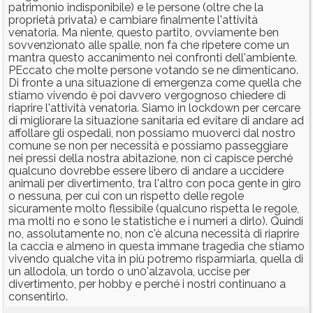
patrimonio indisponibile) e le persone (oltre che la
proprietà privata) e cambiare finalmente l'attività
venatoria. Ma niente, questo partito, ovviamente ben
sovvenzionato alle spalle, non fa che ripetere come un
mantra questo accanimento nei confronti dell'ambiente.
PEccato che molte persone votando se ne dimenticano.
Di fronte a una situazione di emergenza come quella che
stiamo vivendo è poi davvero vergognoso chiedere di
riaprire l'attività venatoria. Siamo in lockdown per cercare
di migliorare la situazione sanitaria ed evitare di andare ad
affollare gli ospedali, non possiamo muoverci dal nostro
comune se non per necessità e possiamo passeggiare
nei pressi della nostra abitazione, non ci capisce perché
qualcuno dovrebbe essere libero di andare a uccidere
animali per divertimento, tra l'altro con poca gente in giro
o nessuna, per cui con un rispetto delle regole
sicuramente molto flessibile (qualcuno rispetta le regole,
ma molti no e sono le statistiche e i numeri a dirlo). Quindi
no, assolutamente no, non c'è alcuna necessità di riaprire
la caccia e almeno in questa immane tragedia che stiamo
vivendo qualche vita in più potremo risparmiarla, quella di
un allodola, un tordo o un0'alzavola, uccise per
divertimento, per hobby e perché i nostri continuano a
consentirlo.