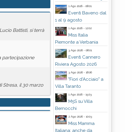
1 Ago 2026 - 08:01
Eventi Baveno dal
1 al 9 agosto
1 Ago 2026 - 12:02
cio Battisti, si terrà
Miss Italia
Piemonte a Verbania
3 Ago 2026 - 08:01
Eventi Cannero
a partecipazione
Riviera Agosto 2026
3 Ago 2026 - 18:06
"Fiori d'Acciaio" a
 Stresa, il 30 marzo
Villa Taranto
1 Ago 2026 - 15:03
M5S su Villa
Bernocchi
2 Ago 2026 - 10:03
Miss Mamma
Italiana: anche da