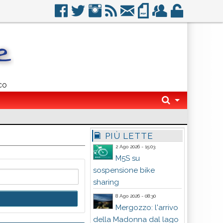
co
PIÙ LETTE
2 Ago 2026 - 15:03
M5S su
sospensione bike
sharing
8 Ago 2026 - 08:30
Mergozzo: l'arrivo
della Madonna dal lago