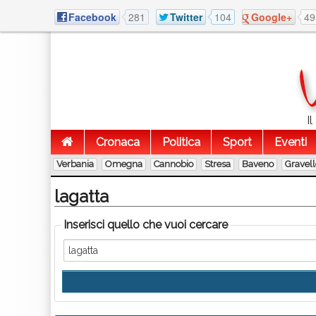
Facebook
281
Twitter
104
Google+
49
I
Cronaca
Politica
Sport
Eventi
Verbania
Omegna
Cannobio
Stresa
Baveno
Gravel
lagatta
Inserisci quello che vuoi cercare