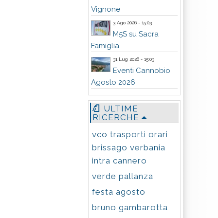
Vignone
3 Ago 2026 - 15:03
M5S su Sacra
Famiglia
31 Lug 2026 - 15:03
Eventi Cannobio
Agosto 2026
ULTIME
RICERCHE
vco trasporti orari
brissago verbania
intra cannero
verde pallanza
festa agosto
bruno gambarotta