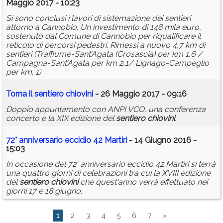
Maggio 2017 - 10:23
Si sono conclusi i lavori di sistemazione dei sentieri
attorno a Cannobio. Un investimento di 148 mila euro,
sostenuto dal Comune di Cannobio per riqualificare il
reticolo di percorsi pedestri. Rimessi a nuovo 4,7 km di
sentieri (Traffiume-Sant’Agata (Crosascia) per km 1,6 /
Campagna-Sant’Agata per km 2,1/ Lignago-Campeglio
per km. 1)
Torna il
sentiero
chiovini
- 26 Maggio 2017 - 09:16
Doppio appuntamento con ANPI VCO, una conferenza
concerto e la XIX edizione del
sentiero
chiovini
.
72° anniversario eccidio 42 Martiri
- 14 Giugno 2016 -
15:03
In occasione del 72° anniversario eccidio 42 Martiri si terrà
una quattro giorni di celebrazioni tra cui la XVIII edizione
del
sentiero
chiovini
che quest'anno verrà effettuato nei
giorni 17 e 18 giugno.
1
2
3
4
5
6
7
»