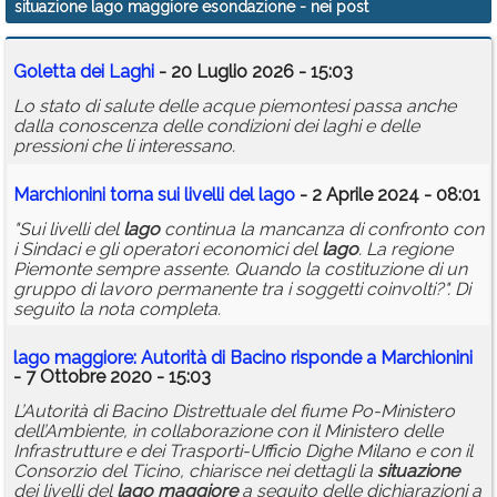
situazione lago maggiore esondazione
- nei post
Calendario
Goletta dei Laghi
- 20 Luglio 2026 - 15:03
Annunci
Lo stato di salute delle acque piemontesi passa anche
dalla conoscenza delle condizioni dei laghi e delle
pressioni che li interessano.
Marchionini torna sui livelli del
lago
- 2 Aprile 2024 - 08:01
"Sui livelli del
lago
continua la mancanza di confronto con
i Sindaci e gli operatori economici del
lago
. La regione
Piemonte sempre assente. Quando la costituzione di un
gruppo di lavoro permanente tra i soggetti coinvolti?". Di
seguito la nota completa.
lago
maggiore
: Autorità di Bacino risponde a Marchionini
- 7 Ottobre 2020 - 15:03
L’Autorità di Bacino Distrettuale del fiume Po-Ministero
dell’Ambiente, in collaborazione con il Ministero delle
Infrastrutture e dei Trasporti-Ufficio Dighe Milano e con il
Consorzio del Ticino, chiarisce nei dettagli la
situazione
dei livelli del
lago
maggiore
a seguito delle dichiarazioni a