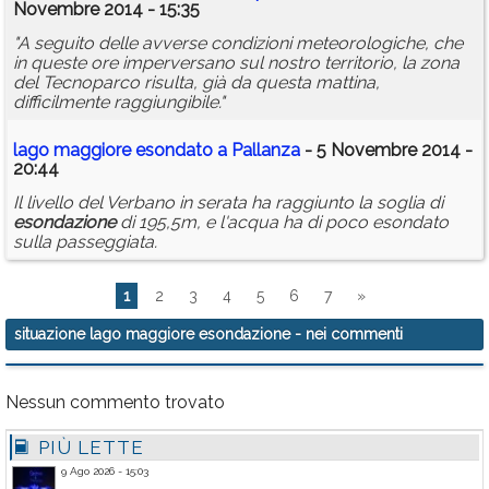
Novembre 2014 - 15:35
"A seguito delle avverse condizioni meteorologiche, che
in queste ore imperversano sul nostro territorio, la zona
del Tecnoparco risulta, già da questa mattina,
difficilmente raggiungibile."
lago
maggiore
esondato a Pallanza
- 5 Novembre 2014 -
20:44
Il livello del Verbano in serata ha raggiunto la soglia di
esondazione
di 195,5m, e l'acqua ha di poco esondato
sulla passeggiata.
1
2
3
4
5
6
7
»
situazione lago maggiore esondazione
- nei commenti
Nessun commento trovato
PIÙ LETTE
9 Ago 2026 - 15:03