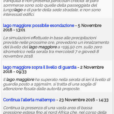
tranquilla e non presenta particolari criticità: le parti
sommerse sono solo quelle della passeggiata del
lungo
lago
e di parte della sede stradale, e non sono
interessati edifici.
lago
maggiore
: possibile
esondazione
- 5 Novembre
2018 - 13:01
Le simulazioni effettuate in base alle precipitazioni
previste nelle prossime ore, prevedono un innalzamento
del livello del
lago
maggiore
a +195.50 cm. sullo zero
idrometrico nella serata tra mercoledì 7 e giovedì 8
novembre 2018.
lago
maggiore
sopra il livello di guardia
- 2 Novembre
2018 - 09:33
Il
lago
maggiore
ha superato nella serata di ieri il livello di
guardia posto a 195mslm, si tratta di una soglia di
attenzione fissata dalle autorità preposte.
Continua l'allerta maltempo
- 23 Novembre 2016 - 14:33
Continua la presenza di una vasta area di bassa
pressione estesa fino al nord Africa che, nel corso della