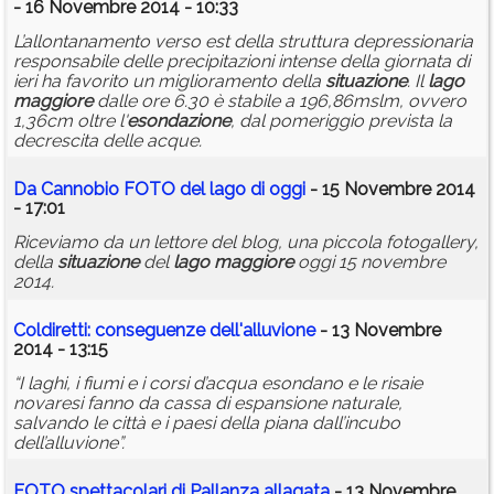
- 16 Novembre 2014 - 10:33
L’allontanamento verso est della struttura depressionaria
responsabile delle precipitazioni intense della giornata di
ieri ha favorito un miglioramento della
situazione
. Il
lago
maggiore
dalle ore 6.30 è stabile a 196,86mslm, ovvero
1,36cm oltre l'
esondazione
, dal pomeriggio prevista la
decrescita delle acque.
Da Cannobio FOTO del
lago
di oggi
- 15 Novembre 2014
- 17:01
Riceviamo da un lettore del blog, una piccola fotogallery,
della
situazione
del
lago
maggiore
oggi 15 novembre
2014.
Coldiretti: conseguenze dell'alluvione
- 13 Novembre
2014 - 13:15
“I laghi, i fiumi e i corsi d’acqua esondano e le risaie
novaresi fanno da cassa di espansione naturale,
salvando le città e i paesi della piana dall’incubo
dell’alluvione”.
FOTO spettacolari di Pallanza allagata
- 13 Novembre