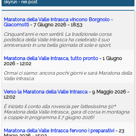
skyrun
- nei post
Calendario
Maratona della Valle Intrasca vincono Borgnolo -
Annunci
Giacomotti
- 7 Giugno 2026 - 18:53
Cinquant'anni e non sentirli. La tradizionale corsa
podistica della Valle Intrasca ha celebrato il suo
anniversario in una bella giornata di sole e sport.
Maratona della Valle Intrasca, tutto pronto
- 1 Giugno
2026 - 12:02
Ormai ci siamo: ancora pochi giorni e sarà Maratona della
Valle Intrasca.
Verso la Maratona della Valle Intrasca
- 9 Maggio 2026 -
12:02
È iniziato il conto alla rovescia per l’attesissima 50ª
Maratona della Valle Intrasca, gara di corsa in montagna
a coppie in programma il 7 giugno 2026!
Maratona della Valle Intrasca fervono i preparativi
- 23
Marzo 2026 - 15:03