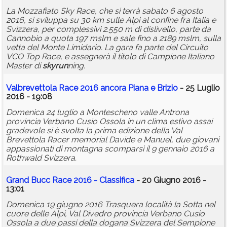
La Mozzafiato Sky Race, che si terrà sabato 6 agosto
2016, si sviluppa su 30 km sulle Alpi al confine fra Italia e
Svizzera, per complessivi 2.550 m di dislivello, parte da
Cannobio a quota 197 mslm e sale fino a 2189 mslm, sulla
vetta del Monte Limidario. La gara fa parte del Circuito
VCO Top Race, e assegnerà il titolo di Campione Italiano
Master di
skyrun
ning.
Valbrevettola Race 2016 ancora Piana e Brizio
- 25 Luglio
2016 - 19:08
Domenica 24 luglio a Montescheno valle Antrona
provincia Verbano Cusio Ossola in un clima estivo assai
gradevole si è svolta la prima edizione della Val
Brevettola Racer memorial Davide e Manuel, due giovani
appassionati di montagna scomparsi il 9 gennaio 2016 a
Rothwald Svizzera.
Grand Bucc Race 2016 - Classifica
- 20 Giugno 2016 -
13:01
Domenica 19 giugno 2016 Trasquera località la Sotta nel
cuore delle Alpi, Val Divedro provincia Verbano Cusio
Ossola a due passi della dogana Svizzera del Sempione