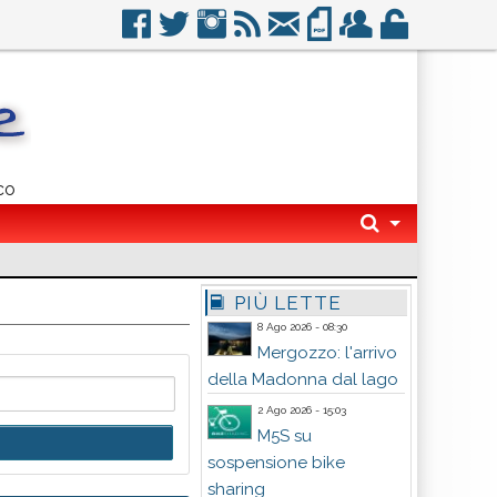
co
PIÙ LETTE
8 Ago 2026 - 08:30
Mergozzo: l'arrivo
della Madonna dal lago
2 Ago 2026 - 15:03
M5S su
sospensione bike
sharing