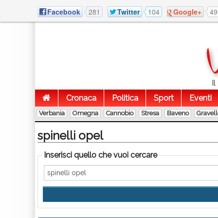
Facebook
281
Twitter
104
Google+
49
I
Cronaca
Politica
Sport
Eventi
Verbania
Omegna
Cannobio
Stresa
Baveno
Gravel
spinelli opel
Inserisci quello che vuoi cercare