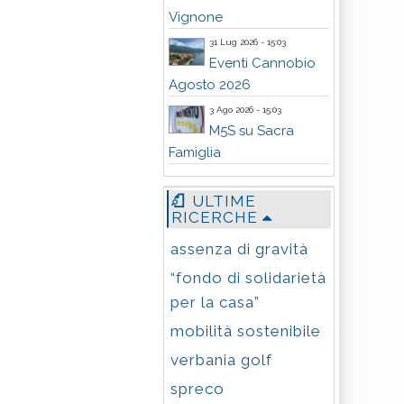
Vignone
31 Lug 2026 - 15:03
Eventi Cannobio
Agosto 2026
3 Ago 2026 - 15:03
M5S su Sacra
Famiglia
ULTIME
RICERCHE
assenza di gravità
“fondo di solidarietà
per la casa”
mobilità sostenibile
verbania golf
spreco