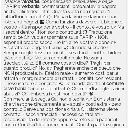
TARIP a
verbania
: commercianti, preparatevi a paga
TARIP a
verbania
: commercianti, preparatevi a pagare
anche i rifiuti degli altri. Questa volta non riguarda “i
citta
di
ni in generale”. 👉 Riguarda voi che lavorate: bar,
ristoranti, negozi. 🏪 Come funziona davvero - il bidone è
vostro - il transponder è vostro - il conto… è vostro 👉 Ma
i sacchi dentro? Non sono controllati. 💥 Traduzione
semplice Chi vuole risparmiare sulla TARIP: - NON
espone il proprio sacco - lo infila nel vostro bidone 👉
Risultato: voi pagate. Lui no. 🌙 Quando succede?
Sempre negli stessi momenti - sera tar
di
- notte - bidoni
già esposti 👉 Nessun controllo reale. Nessuna
tracciabilità. ⚠️ E il
comune
cosa vi
di
ce? “Paghi per
quanto produci.” No. 👉 Pagherete anche per quello che
NON producete. 📉 Effetto reale - aumento costi per le
attività - margini ancora più stretti - conflitti con residenti
- nessuna tutela concreta 📢 Domanda
di
retta al
comune
di
verbania
Chi tutela le attività? Chi impe
di
sce gli scarichi
abusivi? Chi rimborsa i costi non dovuti? 🧠
Commercianti, sveglia Qui non è teoria. 👉 È un sistema
che vi espone
di
rettamente a: - abusi - costi extra - zero
controllo Serve una posizione chiara O il sistema viene
corretto: - sacchi tracciati - accessi controllati -
responsabilità definite 👉 oppure sarete voi a pagare il
conto. Con
di
vi
di
tra commercianti. Questa partita si gioca