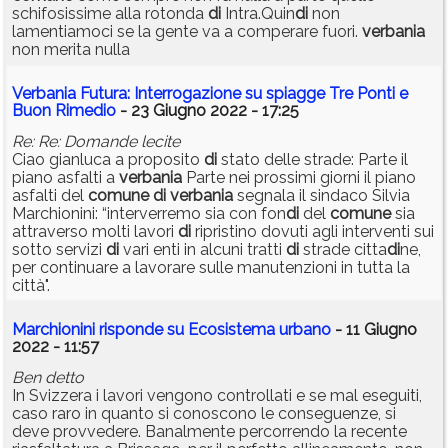
schifosissime alla rotonda
di
Intra.Quin
di
non
lamentiamoci se la gente va a comperare fuori.
verbania
non merita nulla
Verbania Futura: Interrogazione su spiagge Tre Ponti e
Buon Rimedio
- 23 Giugno 2022 - 17:25
Re: Re: Domande lecite
Ciao gianluca a proposito
di
stato delle strade: Parte il
piano asfalti a
verbania
Parte nei prossimi giorni il piano
asfalti del
comune
di
verbania
segnala il sindaco Silvia
Marchionini: “interverremo sia con fon
di
del
comune
sia
attraverso molti lavori
di
ripristino dovuti agli interventi sui
sotto servizi
di
vari enti in alcuni tratti
di
strade citta
di
ne,
per continuare a lavorare sulle manutenzioni in tutta la
città".
Marchionini risponde su Ecosistema urbano
- 11 Giugno
2022 - 11:57
Ben detto
In Svizzera i lavori vengono controllati e se mal eseguiti,
caso raro in quanto si conoscono le conseguenze, si
deve provvedere. Banalmente percorrendo la recente