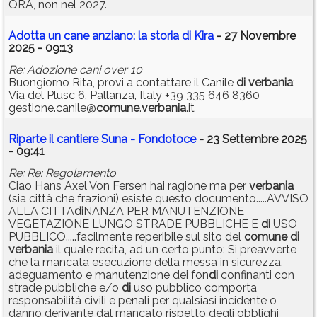
ORA, non nel 2027.
Adotta un cane anziano: la storia di Kira
- 27 Novembre
2025 - 09:13
Re: Adozione cani over 10
Buongiorno Rita, provi a contattare il Canile
di
verbania
:
Via del Plusc 6, Pallanza, Italy +39 335 646 8360
gestione.canile@
comune
.
verbania
.it
Riparte il cantiere Suna - Fondotoce
- 23 Settembre 2025
- 09:41
Re: Re: Regolamento
Ciao Hans Axel Von Fersen hai ragione ma per
verbania
(sia città che frazioni) esiste questo documento.....AVVISO
ALLA CITTA
di
NANZA PER MANUTENZIONE
VEGETAZIONE LUNGO STRADE PUBBLICHE E
di
USO
PUBBLICO.....facilmente reperibile sul sito del
comune
di
verbania
il quale recita, ad un certo punto: Si preavverte
che la mancata esecuzione della messa in sicurezza,
adeguamento e manutenzione dei fon
di
confinanti con
strade pubbliche e/o
di
uso pubblico comporta
responsabilità civili e penali per qualsiasi incidente o
danno derivante dal mancato rispetto degli obblighi