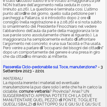
è stato
di
scusso subito e si è votato a maggioranza per
NON trattare dell'argomento nella seduta in corso
(minuto 40.26). La questione è terminata così. L'ultimo
punto all'or
di
ne del giorno, quello sulla petizione per i
parcheggi a Pallanza, si è introdotto dopo 2 ore
di
consiglio (nella registrazione è a 2.08.26) e si nota subito
lo smarrimento del Presidente Finocchiaro nel vedere
l'abbandono dell'aula da parte della maggioranza (e le
sue parole sono assolutamente chiare al riguardo.). La
maggioranza ha semplicemente evitato
di
affrontare
l'argomento nel concreto; è una sua facoltà e l'ha usata.
Però venire a parlare
di
"occuparsi dei bisogni dei citta
di
ni"
dopo un comportamente del genere è una presa in giro
che da citta
di
no rimando al mittente.
Passerella Ciclo-pedonabile sul Toce, manutenzione?
- 3
Settembre 2023 - 22:01
MATERIALI
La risposta inerente i materiali ed eventuale
manuternzione la puo dare solo l ente che ha in carico la
ciclabile,
comune
verbania
? Provincia? Anas? UN
SUGGERIMENTO: APPENA POTETE CHI LA DEVE
MANUTENTARE QUEL PEZZO
di
PONTE, TOGLIETE
QUEGLI SBALZI
di
RATTOPPO SU E GIU SU E GIU SU E