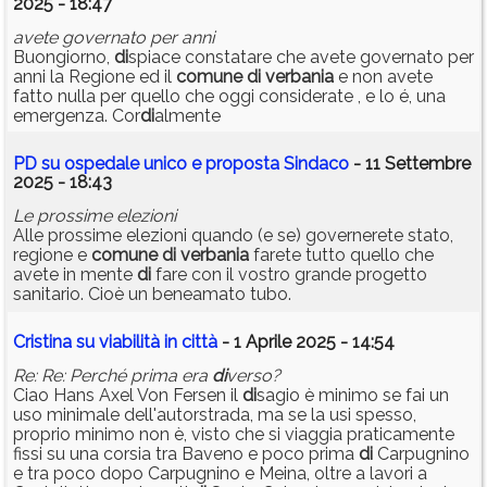
2025 - 18:47
avete governato per anni
Buongiorno,
di
spiace constatare che avete governato per
anni la Regione ed il
comune
di
verbania
e non avete
fatto nulla per quello che oggi considerate , e lo é, una
emergenza. Cor
di
almente
PD su ospedale unico e proposta Sindaco
- 11 Settembre
2025 - 18:43
Le prossime elezioni
Alle prossime elezioni quando (e se) governerete stato,
regione e
comune
di
verbania
farete tutto quello che
avete in mente
di
fare con il vostro grande progetto
sanitario. Cioè un beneamato tubo.
Cristina su viabilità in città
- 1 Aprile 2025 - 14:54
Re: Re: Perché prima era
di
verso?
Ciao Hans Axel Von Fersen il
di
sagio è minimo se fai un
uso minimale dell'autorstrada, ma se la usi spesso,
proprio minimo non è, visto che si viaggia praticamente
fissi su una corsia tra Baveno e poco prima
di
Carpugnino
e tra poco dopo Carpugnino e Meina, oltre a lavori a