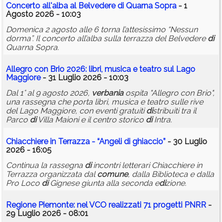
Concerto all'alba al Belvedere
di
Quarna Sopra
- 1
Agosto 2026 - 10:03
Domenica 2 agosto alle 6 torna l’attesissimo “Nessun
dorma”. Il concerto all’alba sulla terrazza del Belvedere
di
Quarna Sopra.
Allegro con Brio 2026: libri, musica e teatro sul Lago
Maggiore
- 31 Luglio 2026 - 10:03
Dal 1° al 9 agosto 2026,
verbania
ospita "Allegro con Brio",
una rassegna che porta libri, musica e teatro sulle rive
del Lago Maggiore, con eventi gratuiti
di
stribuiti tra il
Parco
di
Villa Maioni e il centro storico
di
Intra.
Chiacchiere in Terrazza - “Angeli
di
ghiaccio”
- 30 Luglio
2026 - 16:05
Continua la rassegna
di
incontri letterari Chiacchiere in
Terrazza organizzata dal
comune
, dalla Biblioteca e dalla
Pro Loco
di
Gignese giunta alla seconda e
di
zione.
Regione Piemonte: nel VCO realizzati 71 progetti PNRR
-
29 Luglio 2026 - 08:01