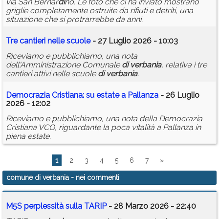
via San Bernar
di
no. Le foto che ci ha inviato mostrano
griglie completamente ostruite da rifiuti e detriti, una
situazione che si protrarrebbe da anni.
Tre cantieri nelle scuole
- 27 Luglio 2026 - 10:03
Riceviamo e pubblichiamo, una nota
dell'Amministrazione Comunale
di
verbania
, relativa i tre
cantieri attivi nelle scuole
di
verbania
.
Democrazia Cristiana: su estate a Pallanza
- 26 Luglio
2026 - 12:02
Riceviamo e pubblichiamo, una nota della Democrazia
Cristiana VCO, riguardante la poca vitalità a Pallanza in
piena estate.
1
2
3
4
5
6
7
»
comune di verbania
- nei commenti
M5S perplessità sulla TARIP
- 28 Marzo 2026 - 22:40