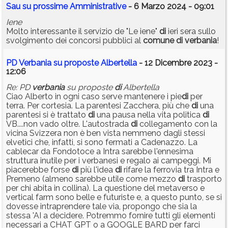
Sau su prossime Amministrative
- 6 Marzo 2024 - 09:01
Iene
Molto interessante il servizio de "Le iene"
di
ieri sera sullo
svolgimento dei concorsi pubblici al
comune
di
verbania
!
PD Verbania su proposte Albertella
- 12 Dicembre 2023 -
12:06
Re: PD
verbania
su proposte
di
Albertella
Ciao Alberto in ogni caso serve mantenere i pie
di
per
terra. Per cortesia. La parentesi Zacchera, più che
di
una
parentesi si è trattato
di
una pausa nella vita politica
di
VB....non vado oltre. L'autostrada
di
collegamento con la
vicina Svizzera non è ben vista nemmeno dagli stessi
elvetici che, infatti, si sono fermati a Cadenazzo. La
cablecar da Fondotoce a Intra sarebbe l'ennesima
struttura inutile per i verbanesi e regalo ai campeggi. Mi
piacerebbe forse
di
più l'idea
di
rifare la ferrovia tra Intra e
Premeno (almeno sarebbe utile come mezzo
di
trasporto
per chi abita in collina). La questione del metaverso e
vertical farm sono belle e futuriste e, a questo punto, se si
dovesse intraprendere tale via, propongo che sia la
stessa 'AI a decidere. Potremmo fornire tutti gli elementi
necessari a CHAT GPT o a GOOGLE BARD per farci