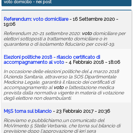
voto domicilio
- nei post
Calendario
Referendum:
voto
domiciliare
- 16 Settembre 2020 -
Annunci
19:06
Referendum 20-21 settembre 2020:
voto
domiciliare per
elettori sottoposti a trattamento domiciliare o in
quarantena o di isolamento fiduciario per covid-19.
Elezioni politiche 2018 - rilascio certificato di
accompagnamento al
voto
- 4 Febbraio 2018 - 18:06
In occasione delle elezioni politiche del 4 marzo 2018
l’Azienda Sanitaria, attraverso la SOS Dipartimentale
Medicina Legale, garantirà il rilascio dei certificati di
accompagnamento al
voto
e l’attestazione medica
prevista dalla normativa vigente in materia di votazione
degli elettore non deambulanti.
M5S torna sul bilancio
- 23 Febbraio 2017 - 20:36
Riceviamo e pubblichiamo,un comunicato del
MoVimento 5 Stelle Verbania, che torna sul bilancio di
previsione dopo l'approvazione di ieri sera