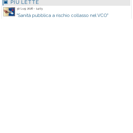
PIÙ LETTE
30 Lug 2026 - 14:03
"Sanità pubblica a rischio collasso nel VCO"
1 Ago 2026 - 12:02
Miss Italia Piemonte a Verbania
1 Ago 2026 - 08:01
Eventi Baveno dal 1 al 9 agosto
2 Ago 2026 - 15:03
M5S su sospensione bike sharing
3 Ago 2026 - 18:06
"Fiori d'Acciaio" a Villa Taranto
31 Lug 2026 - 15:03
Eventi Cannobio Agosto 2026
3 Ago 2026 - 08:01
Eventi Cannero Riviera Agosto 2026
30 Lug 2026 - 08:01
Ci Vediamo al Cadorna - 2026
31 Lug 2026 - 12:02