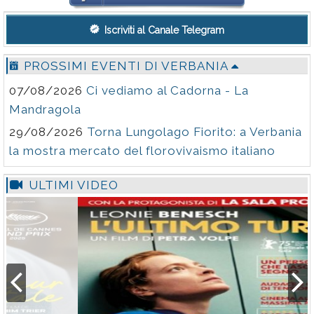
nell'ambito dell'iniziativa IPCEI-CIS, pensato per offrire
a imprese, pubblica amministrazione, centri di ricerca e
Iscriviti al Canale Telegram
startup un'alternativa trasparente ai modelli non
europei. È una frase che, letta con gli occhiali giusti
PROSSIMI EVENTI DI VERBANIA
(quelli di Rowdy Piper in Essi Vivono, per capirci, quelli
07/08/2026
Ci vediamo al Cadorna - La
che rivelano cosa si nasconde dietro l'insegna
pubblicitaria), non parla di benchmark. Parla di potere.
Mandragola
29/08/2026
Torna Lungolago Fiorito: a Verbania
la mostra mercato del florovivaismo italiano
ULTIMI VIDEO