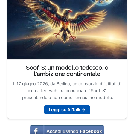
Soofi S: un modello tedesco, e
l'ambizione continentale
Il 17 giugno 2026, da Berlino, un consorzio di istituti di
ricerca tedeschi ha annunciato "Soofi S",
presentandolo non come l'ennesimo modello
linguistico in cerca di attenzione, ma come il primo
Leggi su AITalk →
tassello di una famiglia di modelli AI europei. Dietro
l'acronimo, Sovereign Open Source Foundation
Models, c'è un progetto finanziato dal Ministero
federale tedesco per gli Affari Economici e l'Energia