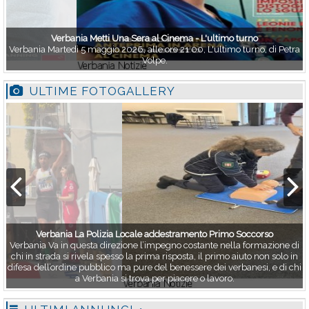
Verbania Metti Una Sera al Cinema - L'ultimo turno
Verbania Martedì 5 maggio 2026, alle ore 21:00, L'ultimo turno, di Petra
Volpe.
ULTIME FOTOGALLERY
Verbania La Polizia Locale addestramento Primo Soccorso
Verbania Va in questa direzione l’impegno costante nella formazione di
chi in strada si rivela spesso la prima risposta, il primo aiuto non solo in
difesa dell’ordine pubblico ma pure del benessere dei verbanesi, e di chi
a Verbania si trova per piacere o lavoro.