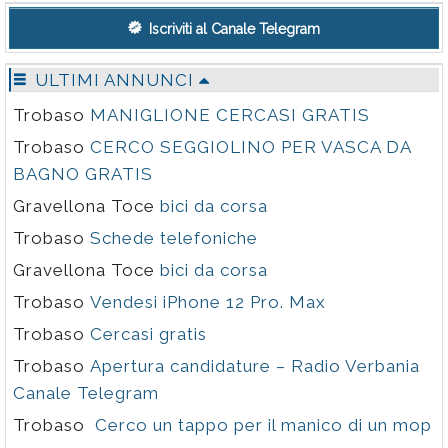
London Stock Exchange Group e Borsa Italiana, aveva
raccontato quel passaggio con la voce di chi gestisce
Iscriviti al Canale Telegram
sistemi dove l'errore non è un'opzione contrattuale, è
un incidente.
ULTIMI ANNUNCI
Trobaso
MANIGLIONE CERCASI GRATIS
Trobaso
CERCO SEGGIOLINO PER VASCA DA
BAGNO GRATIS
Gravellona Toce
bici da corsa
Trobaso
Schede telefoniche
Gravellona Toce
bici da corsa
Trobaso
Vendesi iPhone 12 Pro. Max
Trobaso
Cercasi gratis
Trobaso
Apertura candidature – Radio Verbania
Canale Telegram
Trobaso
Cerco un tappo per il manico di un mop