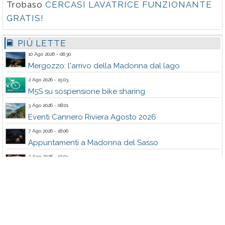
Trobaso
CERCASI LAVATRICE FUNZIONANTE
GRATIS!
PIÙ LETTE
10 Ago 2026 - 08:30
Mergozzo: l'arrivo della Madonna dal lago
2 Ago 2026 - 15:03
M5S su sospensione bike sharing
3 Ago 2026 - 08:01
Eventi Cannero Riviera Agosto 2026
7 Ago 2026 - 18:06
Appuntamenti a Madonna del Sasso
2 Ago 2026 - 10:03
Miss Mamma Italiana: anche da Vignone
1 Ago 2026 - 08:01
Eventi Baveno dal 1 al 9 agosto
3 Ago 2026 - 15:03
M5S su Sacra Famiglia