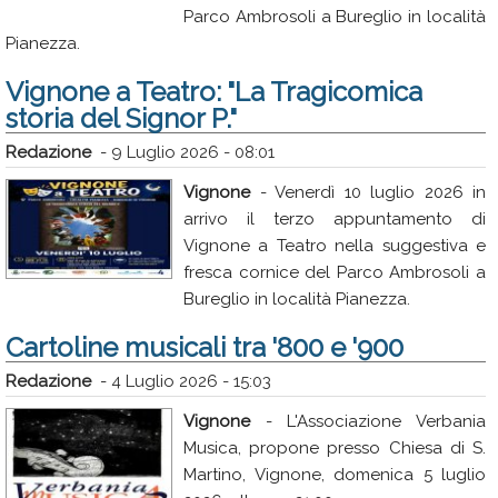
Parco Ambrosoli a Bureglio in località
Rubriche
Pianezza.
Calendario
Vignone a Teatro: "La Tragicomica
Annunci
storia del Signor P."
Redazione
-
9 Luglio 2026 - 08:01
Vignone
- Venerdì 10 luglio 2026 in
arrivo il terzo appuntamento di
Vignone a Teatro nella suggestiva e
fresca cornice del Parco Ambrosoli a
Bureglio in località Pianezza.
Cartoline musicali tra '800 e '900
Redazione
-
4 Luglio 2026 - 15:03
Vignone
- L'Associazione Verbania
Musica, propone presso Chiesa di S.
Martino, Vignone, domenica 5 luglio