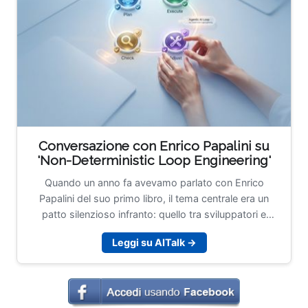
Conversazione con Enrico Papalini su
'Non-Deterministic Loop Engineering'
Quando un anno fa avevamo parlato con Enrico
Papalini del suo primo libro, il tema centrale era un
patto silenzioso infranto: quello tra sviluppatori e
macchine deterministiche, saltato nel momento in cui il
Leggi su AITalk →
codice ha smesso di fare sempre e comunque quello
che gli veniva scritto. Papalini, Head of Software
Development per Issuances, Custody, Data & UX/UI
Solutions in Euronext Securities, con un passato in