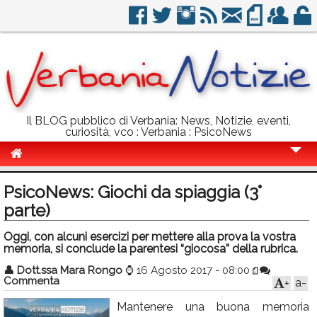
Il BLOG pubblico di Verbania: News, Notizie, eventi,
curiosità, vco : Verbania : PsicoNews
Cronaca
PsicoNews: Giochi da spiaggia (3°
Politica
parte)
Sport
Oggi, con alcuni esercizi per mettere alla prova la vostra
memoria, si conclude la parentesi “giocosa” della rubrica.
Eventi
👤
Dott.ssa Mara Rongo
⌚
16 Agosto 2017 - 08:00
Commenta
a-
+
Info Utili
Mantenere una buona memoria
Rubriche