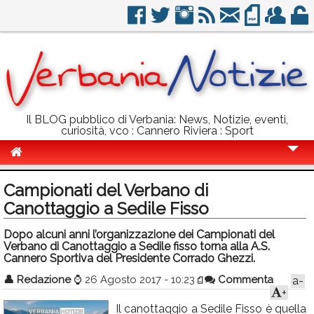
Il BLOG pubblico di Verbania: News, Notizie, eventi,
curiosità, vco : Cannero Riviera : Sport
Cronaca
Campionati del Verbano di
Politica
Canottaggio a Sedile Fisso
Sport
Dopo alcuni anni l’organizzazione dei Campionati del
Verbano di Canottaggio a Sedile fisso torna alla A.S.
Eventi
Cannero Sportiva del Presidente Corrado Ghezzi.
👤
Redazione
⌚
26 Agosto 2017 - 10:23
Commenta
a-
Info Utili
+
Rubriche
Il canottaggio a Sedile Fisso è quella