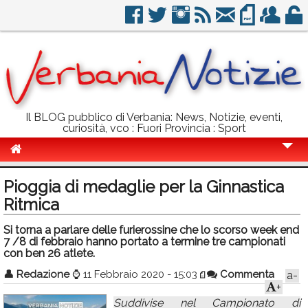
Il BLOG pubblico di Verbania: News, Notizie, eventi,
curiosità, vco : Fuori Provincia : Sport
Cronaca
Pioggia di medaglie per la Ginnastica
Politica
Ritmica
Sport
Si torna a parlare delle furierossine che lo scorso week end
7 /8 di febbraio hanno portato a termine tre campionati
Eventi
con ben 26 atlete.
👤
Redazione
⌚
11 Febbraio 2020 - 15:03
Commenta
a-
Info Utili
+
Rubriche
Suddivise nel Campionato di