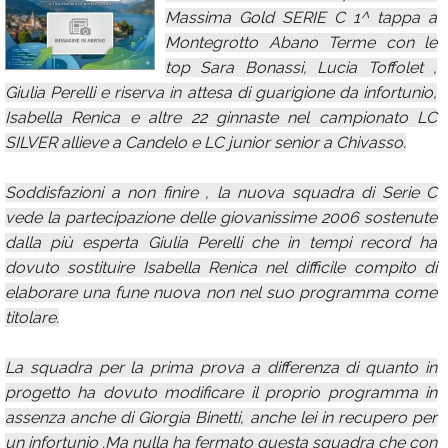
Massima Gold SERIE C 1^ tappa a
Calendario
Montegrotto Abano Terme con le
Annunci
top Sara Bonassi, Lucia Toffolet ,
Giulia Perelli e riserva in attesa di guarigione da infortunio,
Isabella Renica e altre 22 ginnaste nel campionato LC
SILVER allieve a Candelo e LC junior senior a Chivasso.
Soddisfazioni a non finire , la nuova squadra di Serie C
vede la partecipazione delle giovanissime 2006 sostenute
dalla più esperta Giulia Perelli che in tempi record ha
dovuto sostituire Isabella Renica nel difficile compito di
elaborare una fune nuova non nel suo programma come
titolare.
La squadra per la prima prova a differenza di quanto in
progetto ha dovuto modificare il proprio programma in
assenza anche di Giorgia Binetti, anche lei in recupero per
un infortunio .Ma nulla ha fermato questa squadra che con