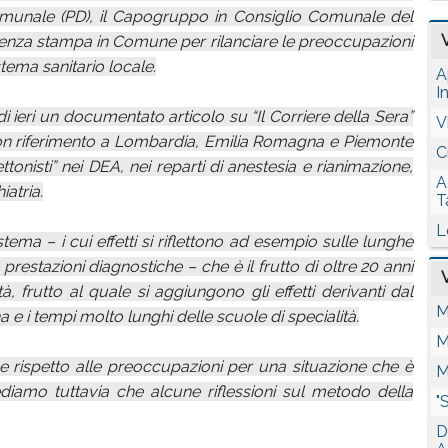
omunale (PD), il Capogruppo in Consiglio Comunale del
nza stampa in Comune per rilanciare le preoccupazioni
stema sanitario locale.
A
I
di ieri un documentato articolo su “Il Corriere della Sera”
V
 con riferimento a Lombardia, Emilia Romagna e Piemonte
C
ettonisti” nei DEA, nei reparti di anestesia e rianimazione,
A
iatria.
T
L
tema – i cui effetti si riflettono ad esempio sulle lunghe
prestazioni diagnostiche – che è il frutto di oltre 20 anni
tà, frutto al quale si aggiungono gli effetti derivanti dal
M
 e i tempi molto lunghi delle scuole di specialità.
M
e rispetto alle preoccupazioni per una situazione che è
M
rediamo tuttavia che alcune riflessioni sul metodo della
"
D