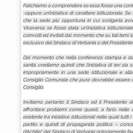
Fatichiamo a comprendere se essa fosse una confer
-oppure un’iniziativa di carattere istituzionale. 
che la sede più opportuna in cui svolgerla avr
Viceversa se fosse stata un’iniziativa istituziona
coinvolti ed invitati dal momento che su tali te
esclusivo del Sindaco di Verbania o del President
Dal momento che nella conferenza stampa è stat
sanità crediamo quindi che l’iniziativa di ieri sia
impropriamente in una sede istituzionale e alla
Consiglio Comunale che pure dovrebbe essere chi
Consiglio.
Invitiamo pertanto il Sindaco ed il Presidente
affrontare problemi come questi, a farlo nelle 
esistente tra iniziative istituzionali nelle quali tutt
partito e quindi di propaganda politica – concep
d’Achille” del Sindaco di Verbania notoriamente fa