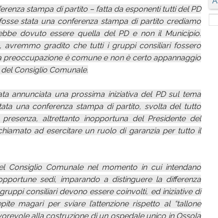
A
enza stampa di partito – fatta da esponenti tutti del PD
Se fosse stata una conferenza stampa di partito crediamo
ebbe dovuto essere quella del PD e non il Municipio.
le, avremmo gradito che tutti i gruppi consiliari fossero
mi la preoccupazione è comune e non è certo appannaggio
e del Consiglio Comunale.
a annunciata una prossima iniziativa del PD sul tema
 stata una conferenza stampa di partito, svolta del tutto
 presenza, altrettanto inopportuna del Presidente del
amato ad esercitare un ruolo di garanzia per tutto il
 del Consiglio Comunale nel momento in cui intendano
opportune sedi, imparando a distinguere la differenza
i i gruppi consiliari devono essere coinvolti, ed iniziative di
ite magari per sviare l’attenzione rispetto al “tallone
vorevole alla costruzione di un ospedale unico in Ossola