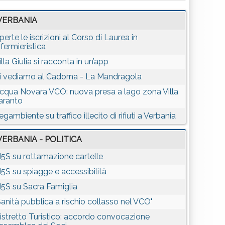
VERBANIA
perte le iscrizioni al Corso di Laurea in
nfermieristica
illa Giulia si racconta in un’app
i vediamo al Cadorna - La Mandragola
cqua Novara VCO: nuova presa a lago zona Villa
aranto
egambiente su traffico illecito di rifiuti a Verbania
VERBANIA - POLITICA
5S su rottamazione cartelle
5S su spiagge e accessibilità
5S su Sacra Famiglia
Sanità pubblica a rischio collasso nel VCO"
istretto Turistico: accordo convocazione