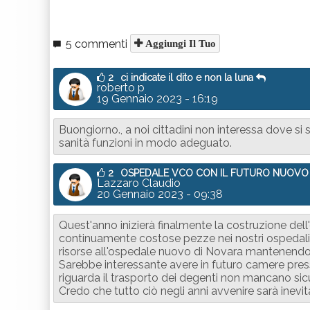
5 commenti
Aggiungi Il Tuo
2
ci indicate il dito e non la luna
roberto p
19 Gennaio 2023 - 16:19
Buongiorno., a noi cittadini non interessa dove si
sanità funzioni in modo adeguato.
2
OSPEDALE VCO CON IL FUTURO NUOVO
Lazzaro Claudio
20 Gennaio 2023 - 09:38
Quest'anno inizierà finalmente la costruzione del
continuamente costose pezze nei nostri ospedali 
risorse all'ospedale nuovo di Novara mantenendo n
Sarebbe interessante avere in futuro camere pres
riguarda il trasporto dei degenti non mancano sic
Credo che tutto ciò negli anni avvenire sarà inevit