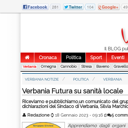
Facebook
281
Twitter
104
Google+
49
Il BLOG pubb
Cronaca
Politica
Sport
Eventi
Omegna
Cannobio
Stresa
Baveno
Gravell
Verbania
VERBANIA NOTIZIE
POLITICA
VERBANIA
Verbania Futura su sanità locale
Riceviamo e pubblichiamo,un comunicato del gruppo
dichiarazioni del Sindaco di Verbania, Silvia Marchion
👤
Redazione
⌚
18 Gennaio 2023 - 09:16
5 comm
Apprendiamo dagli organi di