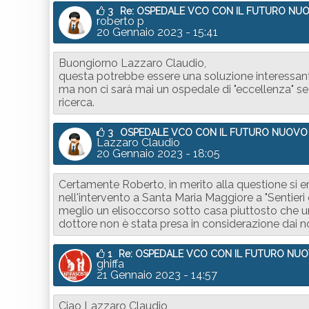
3
Re: OSPEDALE VCO CON IL FUTURO NU
roberto p
20 Gennaio 2023 - 15:41
Buongiorno Lazzaro Claudio,
questa potrebbe essere una soluzione interessante. 
ma non ci sarà mai un ospedale di "eccellenza" se 
ricerca.
3
OSPEDALE VCO CON IL FUTURO NUOVO
Lazzaro Claudio
20 Gennaio 2023 - 18:05
Certamente Roberto, in merito alla questione si er
nell'intervento a Santa Maria Maggiore a "Sentieri 
meglio un elisoccorso sotto casa piuttosto che u
dottore non è stata presa in considerazione dai nost
1
Re: OSPEDALE VCO CON IL FUTURO NU
ghiffa
21 Gennaio 2023 - 14:57
Ciao Lazzaro Claudio