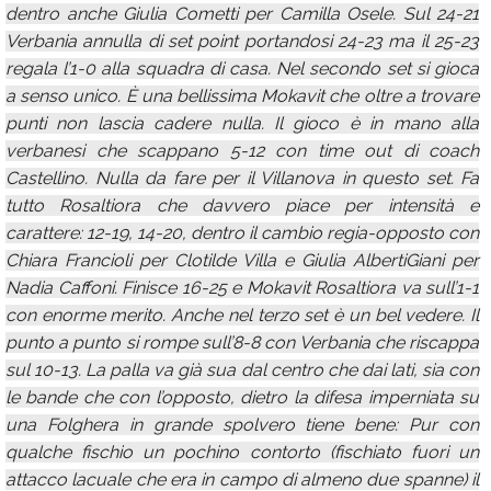
dentro anche Giulia Cometti per Camilla Osele. Sul 24-21
Verbania annulla di set point portandosi 24-23 ma il 25-23
regala l’1-0 alla squadra di casa. Nel secondo set si gioca
a senso unico. È una bellissima Mokavit che oltre a trovare
punti non lascia cadere nulla. Il gioco è in mano alla
verbanesi che scappano 5-12 con time out di coach
Castellino. Nulla da fare per il Villanova in questo set. Fa
tutto Rosaltiora che davvero piace per intensità e
carattere: 12-19, 14-20, dentro il cambio regia-opposto con
Chiara Francioli per Clotilde Villa e Giulia AlbertiGiani per
Nadia Caffoni. Finisce 16-25 e Mokavit Rosaltiora va sull’1-1
con enorme merito. Anche nel terzo set è un bel vedere. Il
punto a punto si rompe sull’8-8 con Verbania che riscappa
sul 10-13. La palla va già sua dal centro che dai lati, sia con
le bande che con l’opposto, dietro la difesa imperniata su
una Folghera in grande spolvero tiene bene: Pur con
qualche fischio un pochino contorto (fischiato fuori un
attacco lacuale che era in campo di almeno due spanne) il