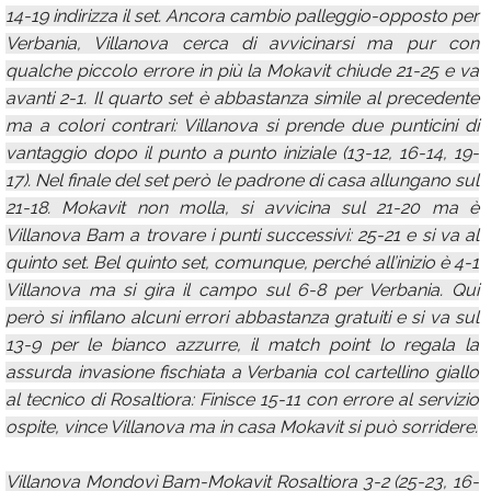
14-19 indirizza il set. Ancora cambio palleggio-opposto per
Verbania, Villanova cerca di avvicinarsi ma pur con
qualche piccolo errore in più la Mokavit chiude 21-25 e va
avanti 2-1. Il quarto set è abbastanza simile al precedente
ma a colori contrari: Villanova si prende due punticini di
vantaggio dopo il punto a punto iniziale (13-12, 16-14, 19-
17). Nel finale del set però le padrone di casa allungano sul
21-18. Mokavit non molla, si avvicina sul 21-20 ma è
Villanova Bam a trovare i punti successivi: 25-21 e si va al
quinto set. Bel quinto set, comunque, perché all’inizio è 4-1
Villanova ma si gira il campo sul 6-8 per Verbania. Qui
però si infilano alcuni errori abbastanza gratuiti e si va sul
13-9 per le bianco azzurre, il match point lo regala la
assurda invasione fischiata a Verbania col cartellino giallo
al tecnico di Rosaltiora: Finisce 15-11 con errore al servizio
ospite, vince Villanova ma in casa Mokavit si può sorridere.
Villanova Mondovì Bam-Mokavit Rosaltiora 3-2 (25-23, 16-