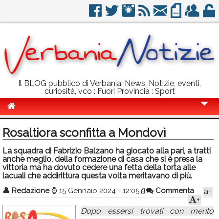
Il BLOG pubblico di Verbania: News, Notizie, eventi,
curiosità, vco : Fuori Provincia : Sport
Cronaca
Rosaltiora sconfitta a Mondovì
Politica
La squadra di Fabrizio Balzano ha giocato alla pari, a tratti
anche meglio, della formazione di casa che si è presa la
Sport
vittoria ma ha dovuto cedere una fetta della torta alle
lacuali che addirittura questa volta meritavano di più.
Eventi
👤
Redazione
⌚
15 Gennaio 2024 - 12:05
Commenta
a-
Info Utili
+
Dopo essersi trovati con merito
Rubriche