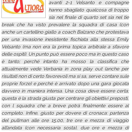
avanti 2-1 Velsanto e compagne
Calendario
hanno sbagliato qualcosa di troppo
sia nel finale di quarto set sia nel tie
Annunci
break che ha visto prevalere la squadra di casa (con
anche un cartellino giallo a coach Balzano che protestava
per una invasione inesistente fischiata alla stessa Emily
Velsanto (ma non era la prima topica arbitrale a sfavore
delle ospiti). Un punto può essere poco ma in questo caso
è tanto; perché intanto ha mosso la classifica che
attualmente vede Verbania in zona play out (anche per
risultati non di certo favorevoli ma si sa, serve contare sule
proprie forze) e perché è arrivato dopo una gara giocata
davvero in maniera intensa. Una cosa deve essere certa;
questa è la strada giusta per centrare gli obiettivi preposti,
con l squadra che a breve potrà finalmente essere al
completo. Infine, giusto per dovere di cronaca: partenza
del pullman alle ore 15.00, tre ore e mezza di viaggio
all’andata (con necessaria sosta), due ore e mezza di