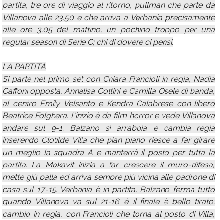
partita, tre ore di viaggio al ritorno, pullman che parte da
Villanova alle 23.50 e che arriva a Verbania precisamente
alle ore 3.05 del mattino; un pochino troppo per una
regular season di Serie C; chi di dovere ci pensi.
LA PARTITA
Si parte nel primo set con Chiara Francioli in regia, Nadia
Caffoni opposta, Annalisa Cottini e Camilla Osele di banda,
al centro Emily Velsanto e Kendra Calabrese con libero
Beatrice Folghera. L’inizio è da film horror e vede Villanova
andare sul 9-1. Balzano si arrabbia e cambia regia
inserendo Clotilde Villa che pian piano riesce a far girare
un meglio la squadra A e manterrà il posto per tutta la
partita. La Mokavit inizia a far crescere il muro-difesa,
mette giù palla ed arriva sempre più vicina alle padrone di
casa sul 17-15. Verbania è in partita, Balzano ferma tutto
quando Villanova va sul 21-16 è il finale è bello tirato:
cambio in regia, con Francioli che torna al posto di Villa,