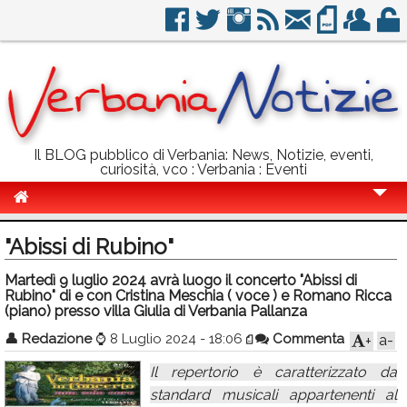
Il BLOG pubblico di Verbania: News, Notizie, eventi,
curiosità, vco : Verbania : Eventi
Cronaca
"Abissi di Rubino"
Politica
Martedì 9 luglio 2024 avrà luogo il concerto "Abissi di
Rubino" di e con Cristina Meschia ( voce ) e Romano Ricca
Sport
(piano) presso villa Giulia di Verbania Pallanza
Eventi
👤
Redazione
⌚
8 Luglio 2024 - 18:06
Commenta
a-
+
Info Utili
Il repertorio è caratterizzato da
standard musicali appartenenti al
Rubriche