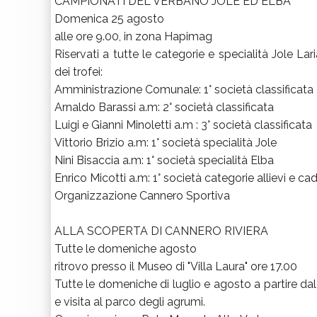
CAMPIONATI DEL VERBANO JOLE ED ELBA
Domenica 25 agosto
alle ore 9.00, in zona Hapimag
Riservati a tutte le categorie e specialità Jole La
dei trofei:
Amministrazione Comunale: 1° società classificata
Arnaldo Barassi a.m: 2° società classificata
Luigi e Gianni Minoletti a.m : 3° società classificata
Vittorio Brizio a.m: 1° società specialità Jole
Nini Bisaccia a.m: 1° società specialità Elba
Enrico Micotti a.m: 1° società categorie allievi e cad
Organizzazione Cannero Sportiva
ALLA SCOPERTA DI CANNERO RIVIERA
Tutte le domeniche agosto
ritrovo presso il Museo di "Villa Laura" ore 17.00
Tutte le domeniche di luglio e agosto a partire d
e visita al parco degli agrumi.