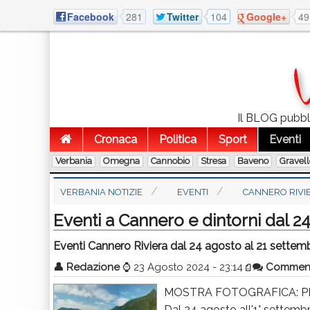
Facebook
281
Twitter
104
Google+
49
Il BLOG pubblic
Cronaca
Politica
Sport
Eventi
Verbania
Omegna
Cannobio
Stresa
Baveno
Gravel
VERBANIA NOTIZIE
EVENTI
CANNERO RIVI
Eventi a Cannero e dintorni dal 2
Eventi Cannero Riviera dal 24 agosto al 21 settem
👤
Redazione
⌚
23 Agosto 2024 - 23:14
Commen
MOSTRA FOTOGRAFICA: P
Dal 24 agosto all'1° settemb