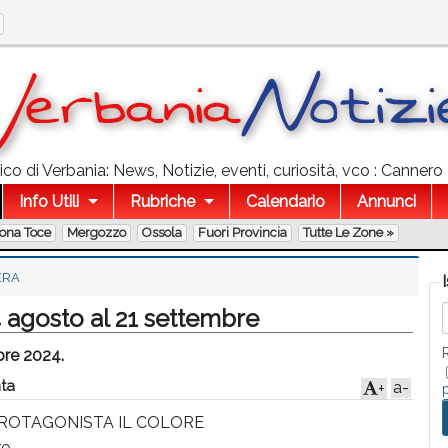
o di Verbania: News, Notizie, eventi, curiosità, vco : Cannero R
Info Utili
Rubriche
Calendario
Annunci
lona Toce
Mergozzo
Ossola
Fuori Provincia
Tutte Le Zone »
ERA
4 agosto al 21 settembre
bre 2024.
ta
a-
+
ROTAGONISTA IL COLORE
re