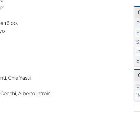
e"
re 16.00.
E
ivo
E
S
I
E
ti, Chie Yasui
E
ecchi, Alberto introini
"