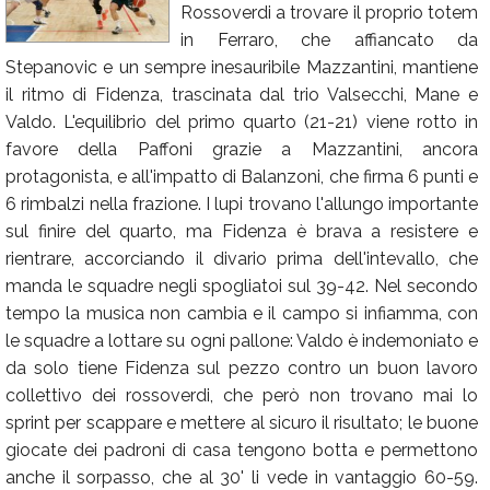
Rossoverdi a trovare il proprio totem
Calendario
in Ferraro, che affiancato da
Stepanovic e un sempre inesauribile Mazzantini, mantiene
Annunci
il ritmo di Fidenza, trascinata dal trio Valsecchi, Mane e
Valdo. L'equilibrio del primo quarto (21-21) viene rotto in
favore della Paffoni grazie a Mazzantini, ancora
protagonista, e all'impatto di Balanzoni, che firma 6 punti e
6 rimbalzi nella frazione. I lupi trovano l'allungo importante
sul finire del quarto, ma Fidenza è brava a resistere e
rientrare, accorciando il divario prima dell'intevallo, che
manda le squadre negli spogliatoi sul 39-42. Nel secondo
tempo la musica non cambia e il campo si infiamma, con
le squadre a lottare su ogni pallone: Valdo è indemoniato e
da solo tiene Fidenza sul pezzo contro un buon lavoro
collettivo dei rossoverdi, che però non trovano mai lo
sprint per scappare e mettere al sicuro il risultato; le buone
giocate dei padroni di casa tengono botta e permettono
anche il sorpasso, che al 30' li vede in vantaggio 60-59.