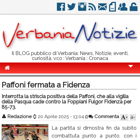
Il BLOG pubblico di Verbania: News, Notizie, eventi,
curiosità, vco : Verbania : Cronaca
Cronaca
Paffoni fermata a Fidenza
Politica
Interrotta la striscia positiva della Paffoni, che alla vigilia
della Pasqua cade contro la Foppiani Fulgor Fidenza per
Sport
85-73.
Eventi
👤
Redazione
⌚
20 Aprile 2025 - 13:04
Commenta
a-
+
Info Utili
La partita si dimostra fin da subito
combattuta punto a punto, con i
Rubriche