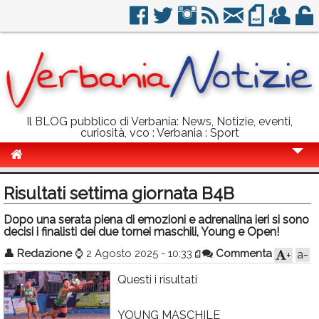
Il BLOG pubblico di Verbania: News, Notizie, eventi,
curiosità, vco : Verbania : Sport
Cronaca
Risultati settima giornata B4B
Politica
Dopo una serata piena di emozioni e adrenalina ieri si sono
decisi i finalisti dei due tornei maschili, Young e Open!
Sport
👤
Redazione
⌚
2 Agosto 2025 - 10:33
Commenta
a-
+
Eventi
Questi i risultati
Info Utili
Rubriche
YOUNG MASCHILE