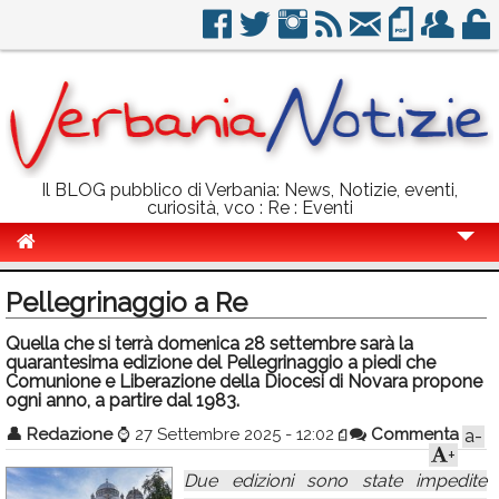
Il BLOG pubblico di Verbania: News, Notizie, eventi,
curiosità, vco : Re : Eventi
Cronaca
Pellegrinaggio a Re
Politica
Quella che si terrà domenica 28 settembre sarà la
quarantesima edizione del Pellegrinaggio a piedi che
Sport
Comunione e Liberazione della Diocesi di Novara propone
ogni anno, a partire dal 1983.
Eventi
👤
Redazione
⌚
27 Settembre 2025 - 12:02
Commenta
a-
Info Utili
+
Due edizioni sono state impedite
Rubriche