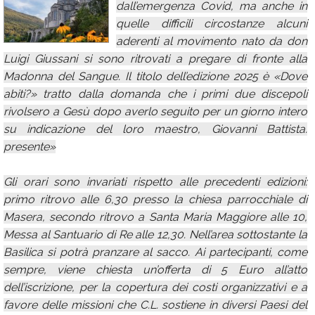
dall’emergenza Covid, ma anche in
Calendario
quelle difficili circostanze alcuni
aderenti al movimento nato da don
Annunci
Luigi Giussani si sono ritrovati a pregare di fronte alla
Madonna del Sangue. Il titolo dell’edizione 2025 è «Dove
abiti?» tratto dalla domanda che i primi due discepoli
rivolsero a Gesù dopo averlo seguito per un giorno intero
su indicazione del loro maestro, Giovanni Battista.
presente»
Gli orari sono invariati rispetto alle precedenti edizioni:
primo ritrovo alle 6,30 presso la chiesa parrocchiale di
Masera, secondo ritrovo a Santa Maria Maggiore alle 10,
Messa al Santuario di Re alle 12,30. Nell’area sottostante la
Basilica si potrà pranzare al sacco. Ai partecipanti, come
sempre, viene chiesta un’offerta di 5 Euro all’atto
dell’iscrizione, per la copertura dei costi organizzativi e a
favore delle missioni che C.L. sostiene in diversi Paesi del