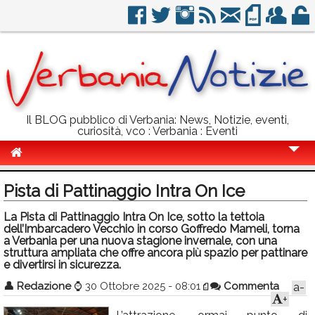
Il BLOG pubblico di Verbania: News, Notizie, eventi,
curiosità, vco : Verbania : Eventi
Cronaca
Pista di Pattinaggio Intra On Ice
Politica
La Pista di Pattinaggio Intra On Ice, sotto la tettoia
dell’Imbarcadero Vecchio in corso Goffredo Mameli, torna
Sport
a Verbania per una nuova stagione invernale, con una
struttura ampliata che offre ancora più spazio per pattinare
Eventi
e divertirsi in sicurezza.
Info Utili
👤
Redazione
⌚
30 Ottobre 2025 - 08:01
Commenta
a-
+
Rubriche