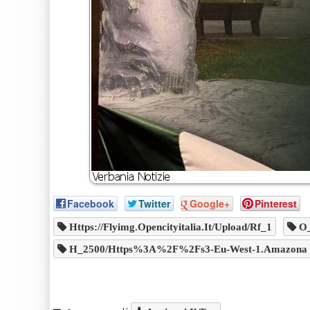
Facebook
Twitter
Google+
Pinterest
Https://flyimg.opencityitalia.it/upload/rf_1
O_
H_2500/https%3A%2F%2Fs3-Eu-West-1.amazona