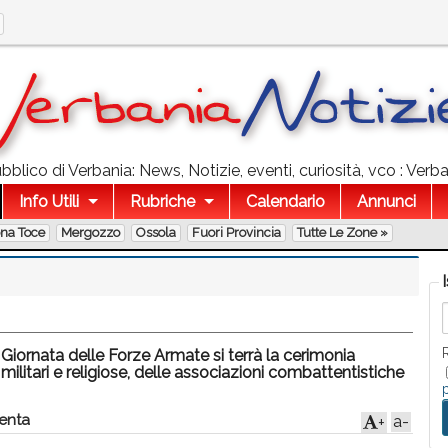
blico di Verbania: News, Notizie, eventi, curiosità, vco : Verba
Info Utili
Rubriche
Calendario
Annunci
ona Toce
Mergozzo
Ossola
Fuori Provincia
Tutte Le Zone »
Giornata delle Forze Armate si terrà la cerimonia
 militari e religiose, delle associazioni combattentistiche
nta
a-
+