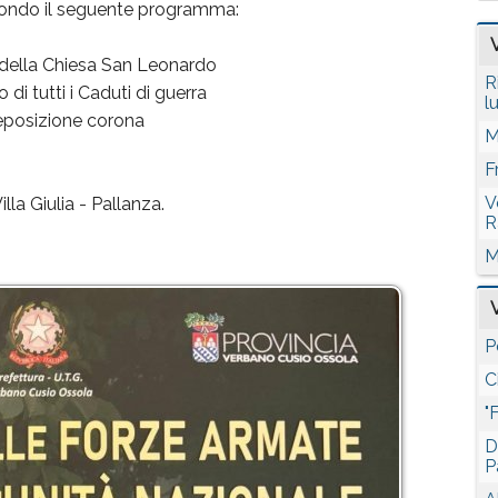
condo il seguente programma:
 della Chiesa San Leonardo
R
 di tutti i Caduti di guerra
l
eposizione corona
M
F
V
lla Giulia - Pallanza.
R
M
P
C
"
D
P