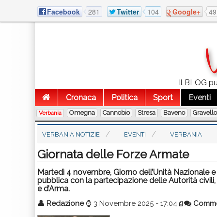
Facebook
281
Twitter
104
Google+
49
Il BLOG pub
Cronaca
Politica
Sport
Eventi
Omegna
Cannobio
Stresa
Baveno
Gravell
Verbania
VERBANIA NOTIZIE
EVENTI
VERBANIA
Giornata delle Forze Armate
Martedì 4 novembre, Giorno dell’Unità Nazionale e 
pubblica con la partecipazione delle Autorità civili,
e d’Arma.
👤
Redazione
⌚
3 Novembre 2025 - 17:04
Comme