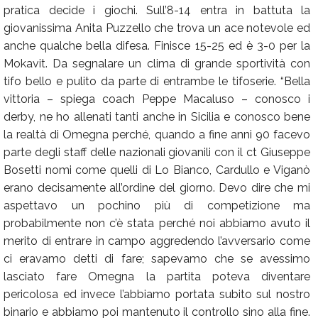
pratica decide i giochi. Sull’8-14 entra in battuta la
giovanissima Anita Puzzello che trova un ace notevole ed
anche qualche bella difesa. Finisce 15-25 ed è 3-0 per la
Mokavit. Da segnalare un clima di grande sportività con
tifo bello e pulito da parte di entrambe le tifoserie. “Bella
vittoria – spiega coach Peppe Macaluso – conosco i
derby, ne ho allenati tanti anche in Sicilia e conosco bene
la realtà di Omegna perché, quando a fine anni 90 facevo
parte degli staff delle nazionali giovanili con il ct Giuseppe
Bosetti nomi come quelli di Lo Bianco, Cardullo e Viganò
erano decisamente all’ordine del giorno. Devo dire che mi
aspettavo un pochino più di competizione ma
probabilmente non c’è stata perché noi abbiamo avuto il
merito di entrare in campo aggredendo l’avversario come
ci eravamo detti di fare; sapevamo che se avessimo
lasciato fare Omegna la partita poteva diventare
pericolosa ed invece l’abbiamo portata subito sul nostro
binario e abbiamo poi mantenuto il controllo sino alla fine.