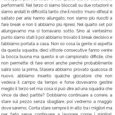
performanti. Nel terzo ci siamo bloccati su due rotazioni e
siamo andati in difficoltà tanto che il nostro ‘muro-difesa’ è
saltato per aria; hanno allungato, non siamo più riusciti a
fare break e non li abbiamo più ripresi. Nel quarto set poi
allungavamo ma ci tornavano sotto. Sino al ventesimo
punto siamo stati li poi abbiamo trovato il break decisivo e
l’abbiamo portata a casa. Non so cosa la gente si aspetta
da questa squadra, dieci vittorie consecutive fanno venire
la bocca buona ma questo è un campionato difficile, che
non permette di fare errori anche perché probabilmente
salirà solo la prima. Stasera abbiamo provato qualcosa di
nuovo, abbiamo inserito qualche giocatore che non
vedeva il campo da tempo e forse dovevamo gestire
meglio il terzo set ma cosa si può dire ad una squadra che
vince da dieci partite? Dobbiamo continuare a correre, a
stare sul pezzo senza sbagliare, poi vedremo a maggio
dove saremo. Conta stare sempre lì in alto tra i migliori ma
per farlo serve continuare a lavorare come i migliori.