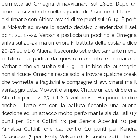
permette ad Omegna di riavvicinarsi sul 13-16. Dopo un
time out si vede che nella squadra di Pesce c’è del talento
e si rimane con Altiora avanti di tre punti sul 16-19. È però
la Mokavit ad avere lo scatto decisivo prendendosi il set
point sul 17-24. Verbania pasticcia un pochino e Omegna
arriva sul 20-24 ma un errore in battuta delle cusiane dice
20-25 ed è 1-0 Altiora. Il secondo set è decisamente meno
in bilico. La partita da questo momento è in mano a
Verbania che va subito sul 4-9. La forbice del punteggio
non si ricuce, Omegna riesce solo a trovare qualche break
che permette a Pagliarini e compagne di avvicinarsi ma il
vantaggio della Mokavit è ampio. Chiude un ace di Serena
Albertini per il 14-25 del 2-0 verbanese. Ha poco da dire
anche il terzo set con la battuta ficcante, una buona
ricezione ed un attacco molto performante sia dai lati (17
punti per Sonia Cottini, 13 per Serena Albertini, 10 per
Annalisa Cottini) che dal centro (10 punti per Kendra
Calabrese, 7 per Emily Velsanto). È subito 4-11 che in