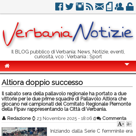
Il BLOG pubblico di Verbania: News, Notizie, eventi,
curiosità, vco : Verbania : Sport
Cronaca
Altiora doppio successo
Politica
Il sabato sera della pallavolo regionale ha portato a due
vittorie per le due prime squadre di Pallavolo Altiora che
Sport
giocano nei campionati del Comitato Regionale Piemonte
della Fipav rappresentando la Città di Verbania.
Eventi
👤
Redazione
⌚
23 Novembre 2025 - 18:06
Commenta
Info Utili
a-
+
Iniziando dalla Serie C femminile era
Rubriche