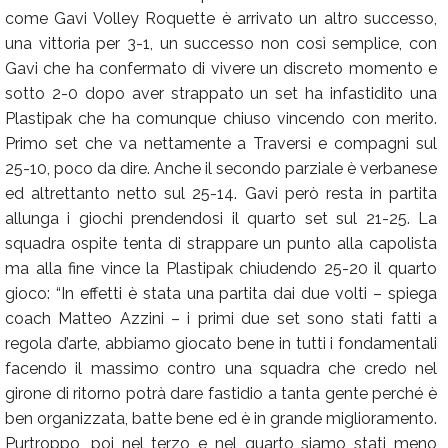
come Gavi Volley Roquette è arrivato un altro successo,
una vittoria per 3-1, un successo non così semplice, con
Gavi che ha confermato di vivere un discreto momento e
sotto 2-0 dopo aver strappato un set ha infastidito una
Plastipak che ha comunque chiuso vincendo con merito.
Primo set che va nettamente a Traversi e compagni sul
25-10, poco da dire. Anche il secondo parziale è verbanese
ed altrettanto netto sul 25-14. Gavi però resta in partita
allunga i giochi prendendosi il quarto set sul 21-25. La
squadra ospite tenta di strappare un punto alla capolista
ma alla fine vince la Plastipak chiudendo 25-20 il quarto
gioco: “In effetti è stata una partita dai due volti – spiega
coach Matteo Azzini – i primi due set sono stati fatti a
regola d’arte, abbiamo giocato bene in tutti i fondamentali
facendo il massimo contro una squadra che credo nel
girone di ritorno potrà dare fastidio a tanta gente perché è
ben organizzata, batte bene ed è in grande miglioramento.
Purtroppo, poi nel terzo e nel quarto siamo stati meno