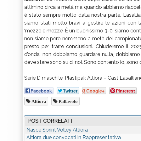
attimino circa a metà ma quando abbiamo riacceler
è stato sempre molto dalla nostra parte. Lasallia
siamo stati molto bravi a gestire le azioni con la 
‘mezze e mezze’. È un buonissimo 3-0, siamo cont
non siamo però nemmeno a metà del campionato, 
presto per trarre conclusioni. Chiuderemo il 2
d’onda: non dobbiamo guardare nulla, dobbiamo s
deve stare sono su di noi. Sono contento io, sono co
Serie D maschile: Plastipak Altiora – Cast Lasallian
Facebook
Twitter
Google+
Pinterest
Altiora
Pallavolo
POST CORRELATI
Nasce Sprint Volley Altiora
Altiora due convocati in Rappresentativa