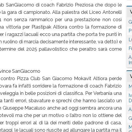
lub SanGiacomo di coach Fabrizio Preziosa che dopo le
 la gara di campionato. Alla palestra del Liceo Antonelli
3-1 non senza rammarico per una prestazione non così
G
 vittoria per Plastipak Altiora contro la formazione di
P
r i ragazzi lacuali ecco una partita che porta tre punti in
L
un ruolino di marcia decisamente interessante, va detto) e
F
termine del 2025 pallavolistico che peraltro sarà come
A
I
i, vince SanGiacomo
 contro Pizza Club San Giacomo Mokavit Altiora perde
vara fa infatti sorridere la formazione di coach Fabrizio
M
veleggia in belle posizioni di classifica. Per Verbania una
I
 tanti errori, sbavature e sprechi che hanno lasciato un
D
ach Giuseppe Macaluso anche ad oggi sembra ancora una
A
evoli ma che per un motivo o l’altro non lo ottiene del
G
 troppi errori al di là dei meriti delle padrone di casa,
M
ggi, le lacuali sono riuscite ad allungare la partita ma il