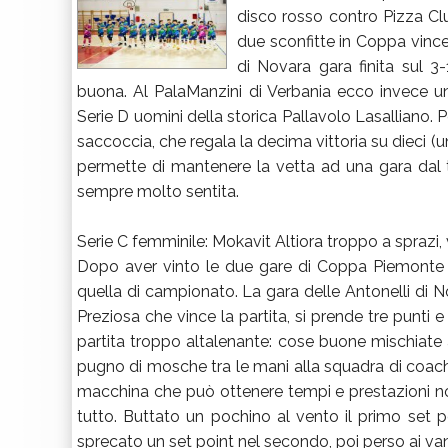
disco rosso contro Pizza C
due sconfitte in Coppa vince
di Novara gara finita sul 
buona. Al PalaManzini di Verbania ecco invece una
Serie D uomini della storica Pallavolo Lasalliano. Pe
saccoccia, che regala la decima vittoria su dieci (
permette di mantenere la vetta ad una gara dal 
sempre molto sentita.
Serie C femminile: Mokavit Altiora troppo a spraz
Dopo aver vinto le due gare di Coppa Piemonte
quella di campionato. La gara delle Antonelli di No
Preziosa che vince la partita, si prende tre punti e 
partita troppo altalenante: cose buone mischiate a
pugno di mosche tra le mani alla squadra di co
macchina che può ottenere tempi e prestazioni not
tutto. Buttato un pochino al vento il primo set per
sprecato un set point nel secondo, poi perso ai vanta