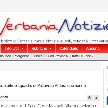
bblico di Verbania: News, Notizie, eventi, curiosità, vco : Verba
Info Utili
Rubriche
Calendario
Annunci
ona Toce
Mergozzo
Ossola
Fuori Provincia
Tutte Le Zone »
 due prime squadre di Pallavolo Altiora che hanno
.
enta
a-
+
 ovviamente di Serie C, per Mokavit Altiora è arrivato un