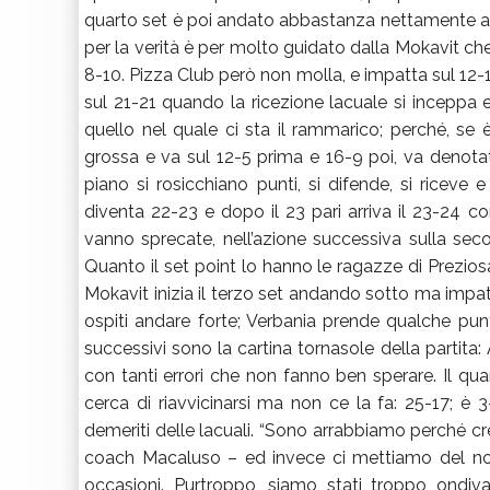
quarto set è poi andato abbastanza nettamente al
per la verità è per molto guidato dalla Mokavit che
8-10. Pizza Club però non molla, e impatta sul 12
sul 21-21 quando la ricezione lacuale si inceppa 
quello nel quale ci sta il rammarico; perché, se 
grossa e va sul 12-5 prima e 16-9 poi, va denotat
piano si rosicchiano punti, si difende, si riceve 
diventa 22-23 e dopo il 23 pari arriva il 23-24 co
vanno sprecate, nell’azione successiva sulla seco
Quanto il set point lo hanno le ragazze di Prezios
Mokavit inizia il terzo set andando sotto ma impa
ospiti andare forte; Verbania prende qualche punt
successivi sono la cartina tornasole della partita:
con tanti errori che non fanno ben sperare. Il quar
cerca di riavvicinarsi ma non ce la fa: 25-17; è 3
demeriti delle lacuali. “Sono arrabbiamo perché c
coach Macaluso – ed invece ci mettiamo del nos
occasioni. Purtroppo, siamo stati troppo ondiv