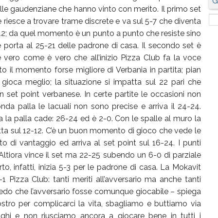
G
le gaudenziane che hanno vinto con merito. Il primo set
 riesce a trovare trame discrete e va sul 5-7 che diventa
-12; da quel momento è un punto a punto che resiste sino
e porta al 25-21 delle padrone di casa. Il secondo set è
è vero come è vero che all’inizio Pizza Club fa la voce
o il momento forse migliore di Verbania in partita; pian
e gioca meglio; la situazione si impatta sul 22 pari che
n set point verbanese. In certe partite le occasioni non
nda palla le lacuali non sono precise e arriva il 24-24.
a la palla cade: 26-24 ed è 2-0. Con le spalle al muro la
tta sul 12-12. C’è un buon momento di gioco che vede le
o di vantaggio ed arriva al set point sul 16-24. I punti
 Altiora vince il set ma 22-25 subendo un 6-0 di parziale
to, infatti, inizia 5-3 per le padrone di casa. La Mokavit
-1 Pizza Club: tanti meriti all’avversario ma anche tanti
redo che l’avversario fosse comunque giocabile – spiega
tro per complicarci la vita, sbagliamo e buttiamo via
aghi e non riusciamo ancora a giocare bene in tutti i