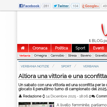
Facebook
281
Twitter
104
Google+
49
Il BLOG pu
Cronaca
Politica
Sport
Eventi
Omegna
Cannobio
Stresa
Baveno
Gravell
Verbania
VERBANIA NOTIZIE
SPORT
VERBANIA
Altiora una vittoria e una sconfitta
Un sabato con una vittoria ed una sconfitta per le
giocato il penultimo turno di campionato del 2025
👤
Redazione
⌚
14 Dicembre 2025 - 18:06
Comm
A livello femminile, parliamo