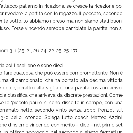
’attacco patiamo in ricezione, se cresce la ricezione poi
r rivedere la partita con le ragazze. Il peccato, secondo
nte sotto, lo abbiamo ripreso ma non siamo stati buoni
iuso. Forse vincendo sarebbe cambiata la partita; non si
ora 3-1 (25-21, 26-24, 22-25, 25-17)
ria col Lasalliano e sono dieci
dire o fare qualcosa che può essere compromettente. Non è
cima di campionato, che ha portato alla decima vittoria
olce, peraltro alla vigilia di una partita tosta in arrivo.
dia classifica che arrivava da discrete prestazioni. Come
 le ‘piccole paure’ si sono dissolte in campo, con una
o sommato netto, secondo vinto senza troppi fronzoli sul
n 3-0 bello rotondo. Spiega tutto coach Matteo Azzini:
one d’insieme vincendo con merito – dice – nel primo set
n un ottimo approccio, nel secondo ci siamo fermati un