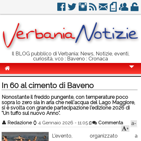
Il BLOG pubblico di Verbania: News, Notizie, eventi,
curiosità, vco : Baveno : Cronaca
Cronaca
In 60 al cimento di Baveno
Politica
Nonostante il freddo pungente, con temperature poco
sopra lo zero sia in aria che nell'acqua del Lago Maggiore,
Sport
si è svolta con grande partecipazione l'edizione 2026 di
"Un tuffo sul nuovo Anno".
Eventi
👤
Redazione
⌚
4 Gennaio 2026 - 11:05
Commenta
a-
Info Utili
+
L'evento, organizzato a
Rubriche