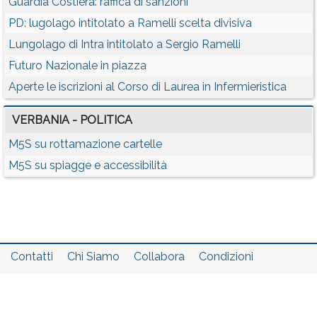
Guardia Costiera: raffica di sanzioni
PD: lugolago intitolato a Ramelli scelta divisiva
Lungolago di Intra intitolato a Sergio Ramelli
Futuro Nazionale in piazza
Aperte le iscrizioni al Corso di Laurea in Infermieristica
VERBANIA - POLITICA
M5S su rottamazione cartelle
M5S su spiagge e accessibilità
Contatti
Chi Siamo
Collabora
Condizioni
Privacy policy
Il network
Faq
Statistiche
Registrati
Accedi