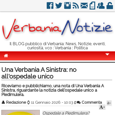
Il BLOG pubblico di Verbania: News, Notizie, eventi,
curiosità, vco : Verbania : Politica
Cronaca
Una Verbania A Sinistra: no
Politica
all'ospedale unico
Sport
Riceviamo e pubblichiamo, una nota di Una Verbania A
Sinistra, riguardante la notizia dell'ospedale unico a
Eventi
Piedimulera.
👤
Redazione
⌚
11 Gennaio 2026 - 10:03
Commenta
a-
Info Utili
+
Rubriche
Ospedale a Piedimulera?