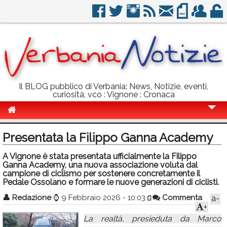
Il BLOG pubblico di Verbania: News, Notizie, eventi,
curiosità, vco : Vignone : Cronaca
Cronaca
Presentata la Filippo Ganna Academy
Politica
A Vignone è stata presentata ufficialmente la Filippo
Ganna Academy, una nuova associazione voluta dal
Sport
campione di ciclismo per sostenere concretamente il
Pedale Ossolano e formare le nuove generazioni di ciclisti.
Eventi
👤
Redazione
⌚
9 Febbraio 2026 - 10:03
Commenta
a-
Info Utili
+
La realtà, presieduta da Marco
Rubriche