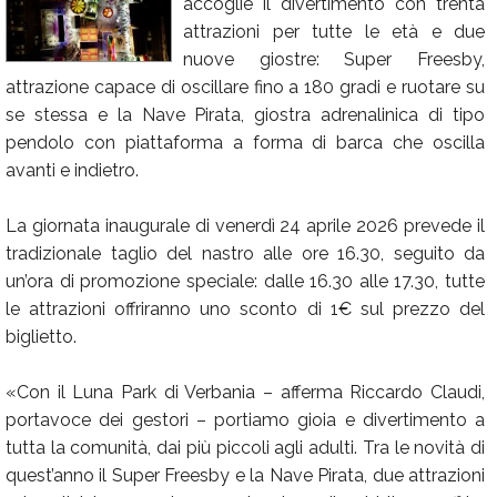
accoglie il divertimento con trenta
Calendario
attrazioni per tutte le età e due
nuove giostre: Super Freesby,
Annunci
attrazione capace di oscillare fino a 180 gradi e ruotare su
se stessa e la Nave Pirata, giostra adrenalinica di tipo
pendolo con piattaforma a forma di barca che oscilla
avanti e indietro.
La giornata inaugurale di venerdì 24 aprile 2026 prevede il
tradizionale taglio del nastro alle ore 16.30, seguito da
un’ora di promozione speciale: dalle 16.30 alle 17.30, tutte
le attrazioni offriranno uno sconto di 1€ sul prezzo del
biglietto.
«Con il Luna Park di Verbania – afferma Riccardo Claudi,
portavoce dei gestori – portiamo gioia e divertimento a
tutta la comunità, dai più piccoli agli adulti. Tra le novità di
quest’anno il Super Freesby e la Nave Pirata, due attrazioni