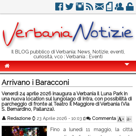
Il BLOG pubblico di Verbania: News, Notizie, eventi,
curiosità, vco : Verbania : Eventi
Cronaca
Arrivano i Baracconi
Politica
Venerdì 24 aprile 2026 inaugura a Verbania il Luna Park in
una nuova location sul lungolago di Intra, con possibilità di
Sport
parcheggio di fronte al Teatro Il Maggiore di Verbania (Via
S. Bernardino, Pallanza).
Eventi
👤
Redazione
⌚
23 Aprile 2026 - 10:03
Commenta
a-
+
Info Utili
Fino a lunedì 11 maggio, la città
Rubriche