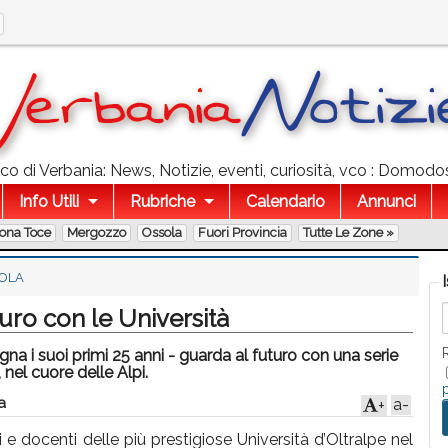
co di Verbania: News, Notizie, eventi, curiosità, vco : Domodo
Info Utili
Rubriche
Calendario
Annunci
lona Toce
Mergozzo
Ossola
Fuori Provincia
Tutte Le Zone »
OLA
ro con le Università
 i suoi primi 25 anni - guarda al futuro con una serie
 nel cuore delle Alpi.
a
a-
+
 e docenti delle più prestigiose Università d’Oltralpe nel