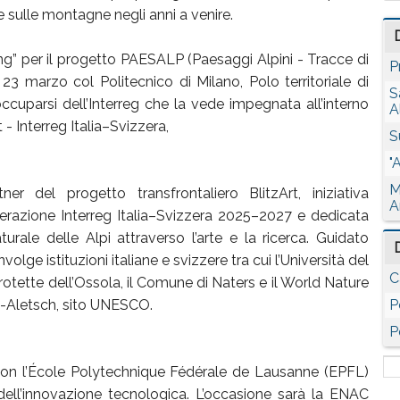
e sulle montagne negli anni a venire.
ing” per il progetto PAESALP (Paesaggi Alpini - Tracce di
P
l 23 marzo col Politecnico di Milano, Polo territoriale di
S
cuparsi dell’Interreg che la vede impegnata all’interno
A
t - Interreg Italia–Svizzera,
S
"
M
r del progetto transfrontaliero BlitzArt, iniziativa
A
erazione Interreg Italia–Svizzera 2025–2027 e dedicata
urale delle Alpi attraverso l’arte e la ricerca. Guidato
olge istituzioni italiane e svizzere tra cui l’Università del
C
rotette dell’Ossola, il Comune di Naters e il World Nature
u-Aletsch, sito UNESCO.
P
P
 con l’École Polytechnique Fédérale de Lausanne (EPFL)
ll’innovazione tecnologica. L’occasione sarà la ENAC