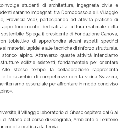
nvolge studenti di architettura, ingegneria civile e
tudenti saranno impegnati tra Domodossola e il Villaggio
 Provincia Vco), partecipando ad attività pratiche di
i approfondimento dedicati alla cultura materiale della
e sostenibile. Spiega il presidente di Fondazione Canova,
 l’obiettivo di approfondire alcuni aspetti specifici
 ai materiali lapidei e alle tecniche di rinforzo strutturale,
 storico alpino. Attraverso queste attività intendiamo
trutture edilizie esistenti, fondamentale per orientare
li. Allo stesso tempo, la collaborazione rappresenta
go e lo scambio di competenze con la vicina Svizzera,
che riteniamo essenziale per affrontare in modo condiviso
lpino».
ersità, il Villaggio laboratorio di Ghesc ospiterà dal 6 al
i di Milano del corso di Geografia, Ambiente e Territorio
endo la pratica alla teoria.