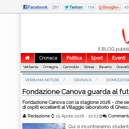
Facebook
281
Twitter
104
Google+
49
Il BLOG pubbli
Cronaca
Politica
Sport
Eventi
Verbania
Omegna
Cannobio
Stresa
Baveno
Gravel
VERBANIA NOTIZIE
CRONACA
DOMODOSS
Fondazione Canova guarda al futu
Fondazione Canova con la stagione 2026 - che segna
di ospiti eccellenti al Villaggio laboratorio di Ghesc,
👤
Redazione
⌚
25 Aprile 2026 - 10:03
Comment
Qui si incontreranno studenti