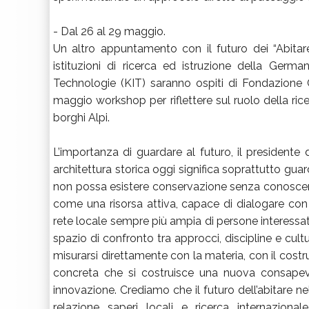
- Dal 26 al 29 maggio.
Un altro appuntamento con il futuro dei “Abitare
istituzioni di ricerca ed istruzione della German
Technologie (KIT) saranno ospiti di Fondazione 
maggio workshop per riflettere sul ruolo della ric
borghi Alpi.
L’importanza di guardare al futuro, il presidente
architettura storica oggi significa soprattutto gua
non possa esistere conservazione senza conoscenz
come una risorsa attiva, capace di dialogare con
rete locale sempre più ampia di persone interessat
spazio di confronto tra approcci, discipline e cul
misurarsi direttamente con la materia, con il costr
concreta che si costruisce una nuova consapev
innovazione. Crediamo che il futuro dell’abitare nel
relazione saperi locali e ricerca internazional