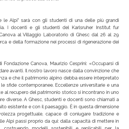
 le Alpi” sarà con gli studenti di una delle più grandi
ia. I docenti e gli studenti del Karlsruher Institut fur
Canova al Villaggio Laboratorio di Ghesc dal 26 al 29
erca e della formazione nei processi di rigenerazione dei
 di Fondazione Canova, Maurizio Cesprini: «Occuparsi di
rdare avanti. Il nostro lavoro nasce dalla convinzione che
a e che il patrimonio alpino debba essere interpretato
 le sfide contemporanee. Eccellenze universitarie e una
e al recupero del patrimonio storico si incontrano in uno
ture diverse. A Ghesc, studenti e docenti sono chiamati a
uito esistente e con il paesaggio. È in questa dimensione
olezza progettuale, capace di coniugare tradizione e
le Alpi passi proprio da qui: dalla capacità di mettere in
e, costruendo modelli sostenibili e replicabili per la