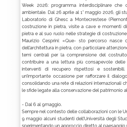
Week 2026: programma interdisciplinare che coi
ambientale. Dal 26 aprile al 1° maggio 2026, gli s
Laboratorio di Ghesc a Montecrestese (Piemonte,
costruzione in pietra, visite a cave e momenti d
pietra e al suo ruolo nelle strategie di costruzion
Maurizio Cesprini: «Que- sto percorso nasce con
dell’architettura in pietra, con particolare attenzione
temi centrali per la comprensione del costruito
contribuire a una lettura più consapevole delle s
interventi di recupero rispettosi e sostenibi
un’importante occasione per rafforzare il dialo
consolidando una rete di relazioni internazionali 
le sfide legate alla conservazione del patrimonio a
- Dal 6 al 9maggio.
Sempre nel contesto delle collaborazioni con le Univ
9 maggio alcuni studenti dell’Università degli Stud
sperimentando un approccio diretto al paesaggio un