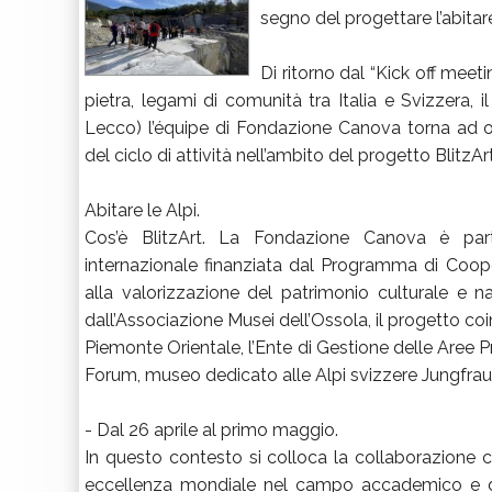
segno del progettare l’abitar
Di ritorno dal “Kick off meet
pietra, legami di comunità tra Italia e Svizzera, i
Lecco) l’équipe di Fondazione Canova torna ad oc
del ciclo di attività nell’ambito del progetto BlitzAr
Abitare le Alpi.
Cos’è BlitzArt. La Fondazione Canova è partne
internazionale finanziata dal Programma di Coop
alla valorizzazione del patrimonio culturale e nat
dall’Associazione Musei dell’Ossola, il progetto coinv
Piemonte Orientale, l’Ente di Gestione delle Aree P
Forum, museo dedicato alle Alpi svizzere Jungfra
- Dal 26 aprile al primo maggio.
In questo contesto si colloca la collaborazione
eccellenza mondiale nel campo accademico e de