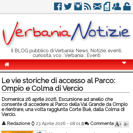
Il BLOG pubblico di Verbania: News, Notizie, eventi,
curiosità, vco : Verbania : Eventi
Cronaca
Le vie storiche di accesso al Parco:
Politica
Ompio e Colma di Vercio
Sport
Domenica 26 aprile 2026. Escursione ad anello che
consente di accedere al Parco della Val Grande da Ompio
Eventi
e rientrare, una volta raggiunta Corte Buè, dalla Colma di
Vercio.
Info Utili
👤
Redazione
⌚
23 Aprile 2026 - 08:01
Commenta
a-
+
Rubriche