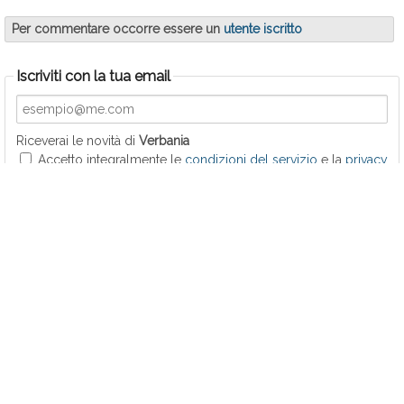
Per commentare occorre essere un
utente iscritto
Iscriviti con la tua email
Riceverai le novità di
Verbania
Accetto integralmente le
condizioni del servizio
e la
privacy
policy
VERBANIA
Pedalata delle Stelle VCO
Guardia Costiera: raffica di sanzioni
PD: lugolago intitolato a Ramelli scelta divisiva
Lungolago di Intra intitolato a Sergio Ramelli
Futuro Nazionale in piazza