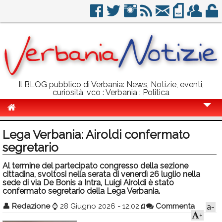
Il BLOG pubblico di Verbania: News, Notizie, eventi,
curiosità, vco : Verbania : Politica
Cronaca
Lega Verbania: Airoldi confermato
Politica
segretario
Sport
Al termine del partecipato congresso della sezione
cittadina, svoltosi nella serata di venerdì 26 luglio nella
Eventi
sede di via De Bonis a Intra, Luigi Airoldi è stato
confermato segretario della Lega Verbania.
Info Utili
👤
Redazione
⌚
28 Giugno 2026 - 12:02
Commenta
a-
+
Rubriche