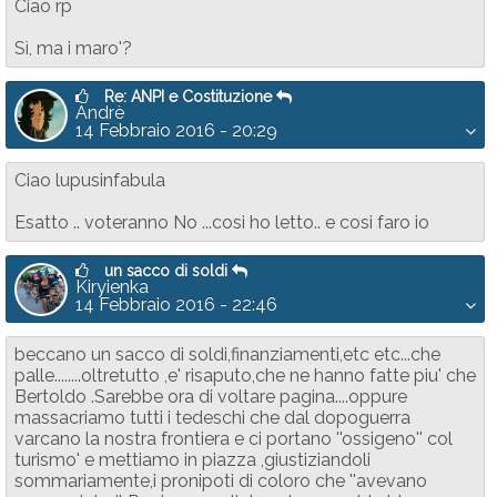
Ciao rp
Sì, ma i maro'?
Re: ANPI e Costituzione
Andrè
14 Febbraio 2016 - 20:29
Ciao lupusinfabula
Esatto .. voteranno No ...cosi ho letto.. e cosi faro io
un sacco di soldi
Kiryienka
14 Febbraio 2016 - 22:46
beccano un sacco di soldi,finanziamenti,etc etc...che
palle........oltretutto ,e' risaputo,che ne hanno fatte piu' che
Bertoldo .Sarebbe ora di voltare pagina....oppure
massacriamo tutti i tedeschi che dal dopoguerra
varcano la nostra frontiera e ci portano ''ossigeno'' col
turismo' e mettiamo in piazza ,giustiziandoli
sommariamente,i pronipoti di coloro che ''avevano