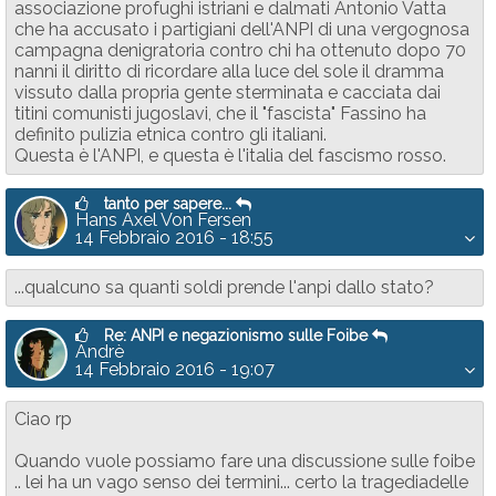
associazione profughi istriani e dalmati Antonio Vatta
che ha accusato i partigiani dell'ANPI di una vergognosa
campagna denigratoria contro chi ha ottenuto dopo 70
nanni il diritto di ricordare alla luce del sole il dramma
vissuto dalla propria gente sterminata e cacciata dai
titini comunisti jugoslavi, che il "fascista" Fassino ha
definito pulizia etnica contro gli italiani.
Questa è l'ANPI, e questa è l'italia del fascismo rosso.
tanto per sapere...
Hans Axel Von Fersen
14 Febbraio 2016 - 18:55
...qualcuno sa quanti soldi prende l'anpi dallo stato?
Re: ANPI e negazionismo sulle Foibe
Andrè
14 Febbraio 2016 - 19:07
Ciao rp
Quando vuole possiamo fare una discussione sulle foibe
.. lei ha un vago senso dei termini... certo la tragediadelle