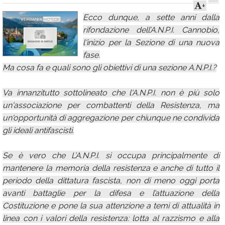
+
Calendario
Ecco dunque, a sette anni dalla
rifondazione dell’A.N.P.I. Cannobio,
Annunci
l'inizio per la Sezione di una nuova
fase.
Ma cosa fa e quali sono gli obiettivi di una sezione A.N.P.I.?
Va innanzitutto sottolineato che l'A.N.P.I. non è più solo
un'associazione per combattenti della Resistenza, ma
un'opportunità di aggregazione per chiunque ne condivida
gli ideali antifascisti.
Se è vero che L’A.N.P.I. si occupa principalmente di
mantenere la memoria della resistenza e anche di tutto il
periodo della dittatura fascista, non di meno oggi porta
avanti battaglie per la difesa e l’attuazione della
Costituzione e pone la sua attenzione a temi di attualità in
linea con i valori della resistenza: lotta al razzismo e alla