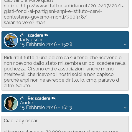
Capitano a volte quest
notizie...http://www.ilfattoquotidiano.it/2012/07/20/ta
gliati-fondi-ai-partigiani-anpi-e-istituto-cervi-
contestano-governo-monti/300348/
saranno vere? mah
scadere
lady oscar
15 Febbraio 2016 - 15:28
Ridurre il tutto a una polemica sui fondi che ricevono o
non ricevono dallo stato mi sembra un po' scadere nella
pochezza. Ci sono enti e associazioni, anche meno
meritevoli, che ricevono i nostri soldi e non capisco
perché anpi non ne avrebbe diritto. Io, cmq, parlavo d
altro. Saluto.
Re: scadere
Andrè
15 Febbraio 2016 - 16:13
Ciao lady oscar
stiamo parlando di 70.000 euro (non nel vco.. ma per