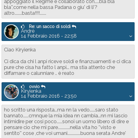
appoggiato il Regime e collaborato con.....bla bla
bla'',come nella bassa Padana o giu' di li'?
altro........basta!!!!.......
Re: un sacco di soldi
Andrè
14 Febbraio 2016 - 22:58
Ciao Kiryienka
Ci dica da chi l anpi riceve soldi e finanzuamenti e ci dica
pure che cisa ha fatto l anpi... ma stia attento che
diffamare o calunniare .. è reato
ovvio
Kiryienka
14 Febbraio 2016 - 23:50
ho scritto una risposta...ma nn la vedo......saro stato
bannato......cmnque la mia idea nn cambia...nn mi lascio
intimidire per cosi poco......sonoi un uomo libero di dire e
pensare cio che mi pare.............nella vita ho ''visto e
sentito'' cose ,che voi umani..............buona serata Andre'