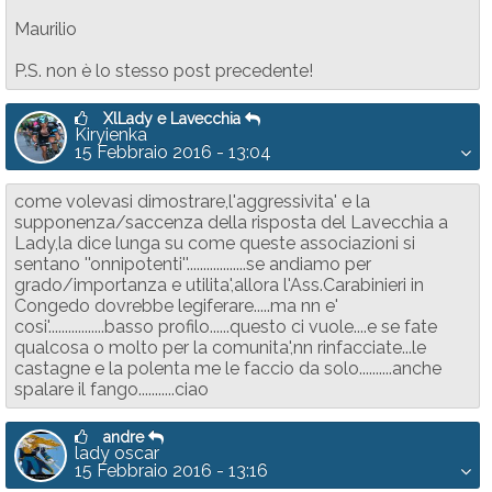
Maurilio
P.S. non è lo stesso post precedente!
XlLady e Lavecchia
Kiryienka
15 Febbraio 2016 - 13:04
come volevasi dimostrare,l'aggressivita' e la
supponenza/saccenza della risposta del Lavecchia a
Lady,la dice lunga su come queste associazioni si
sentano ''onnipotenti''..................se andiamo per
grado/importanza e utilita',allora l'Ass.Carabinieri in
Congedo dovrebbe legiferare.....ma nn e'
cosi'.................basso profilo......questo ci vuole....e se fate
qualcosa o molto per la comunita',nn rinfacciate...le
castagne e la polenta me le faccio da solo..........anche
spalare il fango...........ciao
andre
lady oscar
15 Febbraio 2016 - 13:16