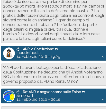
foibe è da ricordare.. ma parlare di stermino per
2000/2500 morti.. allora i 10.000 morti slavi nei campi di
concentramento italiani lo definiamo olocausto... ? La
pratica delle foibe iniziata dagli italiani nei confronti degli
sloveni come la chiamiamo? Il grande campo di
concentramento di Lubiana ? Le fucilazioni da parte
degli italiani di migliaia di civili tra i quali donne e
bambini? Le deportazioni degli sloveni dalle loro case
per dare la terra agli italiani come la definisce?
ANPI e Costituzione
lupusinfabula
14 Febbraio 2016 - 19:29
"ANPI porta avanti battaglie per la difesa e l'attuazione
della Costituzione": ne deduco che gli Anpisti voteranno
NO al referendum del prossimo settembre circa il nuovo
governo proposto dal PDino Renzi. O no?
Re: ANPI e negazionismo sulle Foibe
Simona T.
14 Febbraio 2016 - 20:18