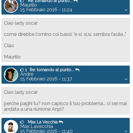
Re: tornando al punto...
Maurilio
15 Febbraio 2016 - 11:24
Ciao lady oscar
come direbbe l'omino coi bassi: "e sì, sì,sì, sembra facile..."
CIao
Maurilio
1
Re: tornando al punto...
Andrè
15 Febbraio 2016 - 11:37
Ciao lady oscar
perchè paghi tu? non capisco il tuo problema... ci sei mai
andata a una riunione Anpi?
Max La Vecchia
Max Lavecchia
15 Febbraio 2016 - 11:40