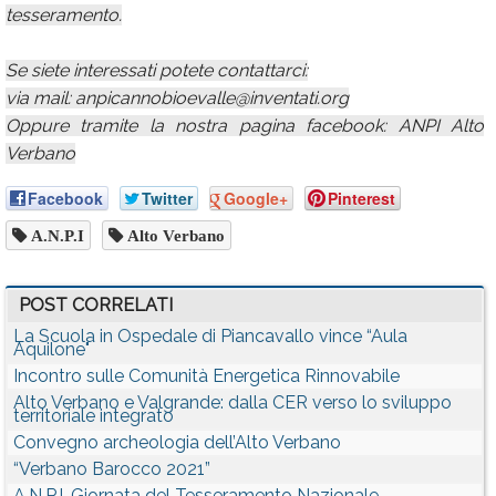
tesseramento.
Se siete interessati potete contattarci:
via mail: anpicannobioevalle@inventati.org
Oppure tramite la nostra pagina facebook: ANPI Alto
Verbano
Facebook
Twitter
Google+
Pinterest
A.n.p.i
Alto Verbano
POST CORRELATI
La Scuola in Ospedale di Piancavallo vince “Aula
Aquilone"
Incontro sulle Comunità Energetica Rinnovabile
Alto Verbano e Valgrande: dalla CER verso lo sviluppo
territoriale integrato
Convegno archeologia dell’Alto Verbano
“Verbano Barocco 2021”
A.N.P.I. Giornata del Tesseramento Nazionale