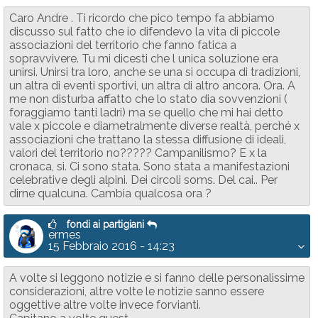
Caro Andre . Ti ricordo che pico tempo fa abbiamo
discusso sul fatto che io difendevo la vita di piccole
associazioni del territorio che fanno fatica a
sopravvivere. Tu mi dicesti che l unica soluzione era
unirsi. Unirsi tra loro, anche se una si occupa di tradizioni,
un altra di eventi sportivi, un altra di altro ancora. Ora. A
me non disturba affatto che lo stato dia sovvenzioni (
foraggiamo tanti ladri) ma se quello che mi hai detto
vale x piccole e diametralmente diverse realtà, perché x
associazioni che trattano la stessa diffusione di ideali,
valori del territorio no????? Campanilismo? E x la
cronaca, si. Ci sono stata. Sono stata a manifestazioni
celebrative degli alpini. Dei circoli soms. Del cai.. Per
dirne qualcuna. Cambia qualcosa ora ?
fondi ai partigiani
ermes
15 Febbraio 2016 - 14:23
A volte si leggono notizie e si fanno delle personalissime
considerazioni, altre volte le notizie sanno essere
oggettive altre volte invece forvianti.