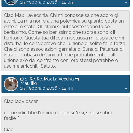
15 Febbraio 2016 - 12:05
Ciao Max Lavecchia. Chi mi conosce sa che adoro gli
alpini. La mia non era una polemica su quanto costa un
ente allo stato. Gli alpini si autosostengono lo so
benissimo. Come so benissimo che risorsa sono x il
territorio. Questa tua difesa impetuosa mi dispiace e mi
disturba. Io consideravo che l unione di solito fa la forza.
Che ci sono associazioni gemelle di Suna di Pallanza di
intra di Trobaso di Canicattì che probabilmente dall
unione e/o dal confronto con loro stessi potrebbero
uscirne arricchiti. Saluto.
1
Re: Re: Max La Vecchia
Maurilio
15 Febbraio 2016 - 12:44
Ciao lady oscar
come ridirebbe l'omino coi bassi: "e sì, sì,sì, sembra
facile..."
Ciao