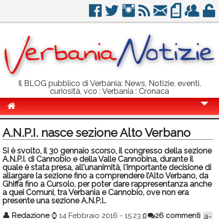
Il BLOG pubblico di Verbania: News, Notizie, eventi,
curiosità, vco : Verbania : Cronaca
Cronaca
A.N.P.I. nasce sezione Alto Verbano
Politica
Si è svolto, il 30 gennaio scorso, il congresso della sezione
A.N.P.I. di Cannobio e della Valle Cannobina, durante il
Sport
quale è stata presa, all'unanimità, l'importante decisione di
allargare la sezione fino a comprendere l’Alto Verbano, da
Eventi
Ghiffa fino a Cursolo, per poter dare rappresentanza anche
a quei Comuni, tra Verbania e Cannobio, ove non era
Info Utili
presente una sezione A.N.P.I..
Rubriche
👤
Redazione
⌚
14 Febbraio 2016 - 15:23
26 commenti
a-