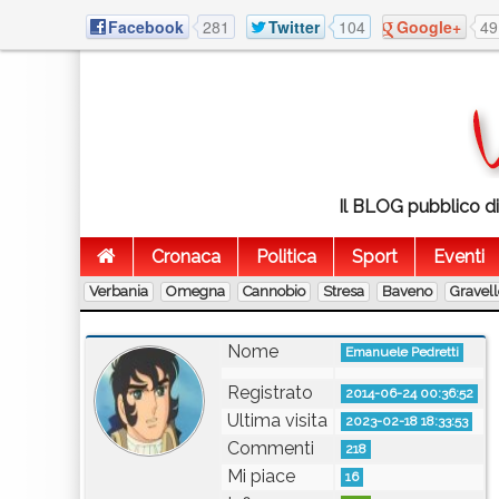
Facebook
281
Twitter
104
Google+
49
Il BLOG pubblico di 
Cronaca
Politica
Sport
Eventi
Verbania
Omegna
Cannobio
Stresa
Baveno
Gravel
Nome
Emanuele Pedretti
Registrato
2014-06-24 00:36:52
Ultima visita
2023-02-18 18:33:53
Commenti
218
Mi piace
16