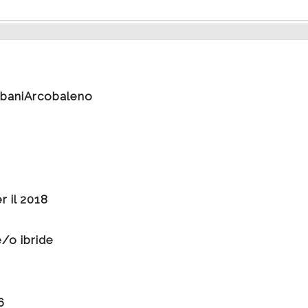
erbaniArcobaleno
r il 2018
e/o ibride
6