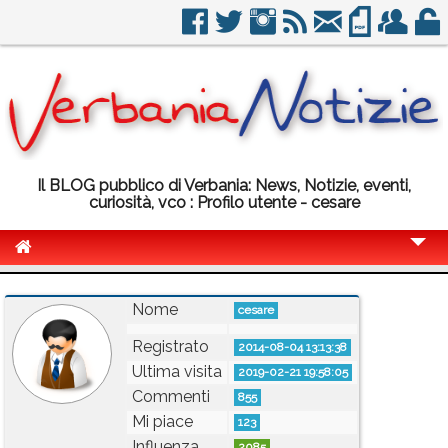
Il BLOG pubblico di Verbania: News, Notizie, eventi,
curiosità, vco : Profilo utente - cesare
Cronaca
Nome
cesare
Politica
Registrato
2014-08-04 13:13:38
Sport
Ultima visita
2019-02-21 19:58:05
Eventi
Commenti
855
Mi piace
123
Info Utili
Influenza
2085