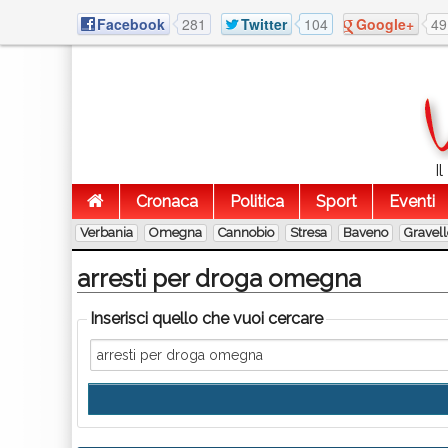
Facebook
281
Twitter
104
Google+
49
I
Cronaca
Politica
Sport
Eventi
Verbania
Omegna
Cannobio
Stresa
Baveno
Gravel
arresti per droga omegna
Inserisci quello che vuoi cercare