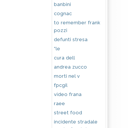
banbini
cognac
to remember frank
pozzi
defunti stresa
“le
cura dell
andrea zucco
morti nel v
fpcgil
video frana
raee
street food
incidente stradale