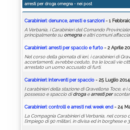
arresti per droga omegna
- nei post
Carabinieri: denunce,
arresti
e sanzioni
- 1 Febbrai
A Verbania, i Carabinieri del Comando Provinciale 
principalmente su
omegna
e altri comuni affacci
Carabinieri:
arresti
per
spaccio e furto
- 2 Aprile 20
Nel corso della giornata di ieri, i carabinieri di
accertamenti, avrebbe ceduto, tra le locali vie cit
arrestato un uomo accusato di furti.
Carabinieri: interventi
per
spaccio
- 25 Luglio 2014
I carabinieri della stazione di Gravellona Toce, e i 
possesso e spaccio di
droga
e
arresti
per
scontare
Carabinieri: controlli e
arresti
nel week end
- 24 Ma
La Compagnia Carabinieri di Verbania, nel corso de
l’impiego di 90 militari, in divisa ed in borghese 