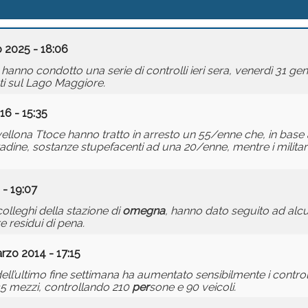
o 2025 - 18:06
hanno condotto una serie di controlli ieri sera, venerdì 31 g
ati sul Lago Maggiore.
16 - 15:35
 Gravellona Ttoce hanno tratto in arresto un 55/enne che, in ba
tadine, sostanze stupefacenti ad una 20/enne, mentre i militar
 - 19:07
colleghi della stazione di
omegna
, hanno dato seguito ad alc
 residui di pena.
rzo 2014 - 17:15
ll’ultimo fine settimana ha aumentato sensibilmente i controlli
e 35 mezzi, controllando 210
per
sone e 90 veicoli.