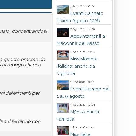
3 Ago 2026 - 08:01
Eventi Cannero
Riviera Agosto 2026
7 Ago 2026 - 18:06
ennaio, concentrandosi
Appuntamenti a
Madonna del Sasso
2 Ago 2026 - 10:03
Miss Mamma
se a quanto emerso da
i di
omegna
hanno
Italiana: anche da
Vignone
1 Ago 2026 - 08:01
Eventi Baveno dal
uni deferimenti
per
1 al 9 agosto
3 Ago 2026 - 15:03
M5S su Sacra
Famiglia
 sul territorio con
1 Ago 2026 - 12:02
Miss Italia