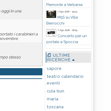
Piemonte a Verbania
 oggi in una
1 Ago 2026 - 15:03
M5S su Villa
Bernocchi
7 Ago 2026 - 16:05
 portato i carabinieri a
Concerto per un
V novembre.
portale a Spoccia
ULTIME
tempo stesso
RICERCHE
sapore
teatro calendario
eventi
cula bun
maria
toscana