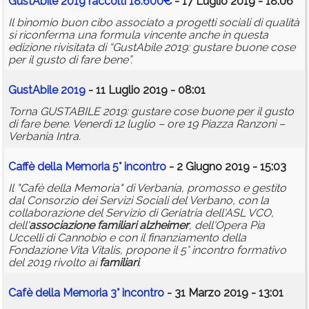
GustAbile 2019 raccolti 18.600€
- 17 Luglio 2019 - 18:06
Il binomio buon cibo associato a progetti sociali di qualità
si riconferma una formula vincente anche in questa
edizione rivisitata di “GustAbile 2019: gustare buone cose
per il gusto di fare bene”.
GustAbile 2019
- 11 Luglio 2019 - 08:01
Torna GUSTABILE 2019: gustare cose buone per il gusto
di fare bene. Venerdì 12 luglio – ore 19 Piazza Ranzoni –
Verbania Intra.
Caffè della Memoria 5° incontro
- 2 Giugno 2019 - 15:03
Il "Cafè della Memoria" di Verbania, promosso e gestito
dal Consorzio dei Servizi Sociali del Verbano, con la
collaborazione del Servizio di Geriatria dell'ASL VCO,
dell'
associazione
familiari
alzheimer
, dell'Opera Pia
Uccelli di Cannobio e con il finanziamento della
Fondazione Vita Vitalis, propone il 5° incontro formativo
del 2019 rivolto ai
familiari
.
Cafè della Memoria 3° incontro
- 31 Marzo 2019 - 13:01