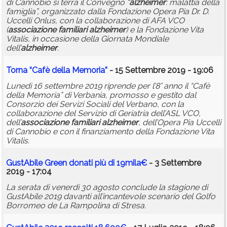
di Cannobio si terrà il Convegno “
alzheimer
: malattia della
famiglia”, organizzato dalla Fondazione Opera Pia Dr. D.
Uccelli Onlus, con la collaborazione di AFA VCO
(
associazione
familiari
alzheimer
) e la Fondazione Vita
Vitalis, in occasione della Giornata Mondiale
dell’
alzheimer
.
Torna “Cafè della Memoria”
- 15 Settembre 2019 - 19:06
Lunedì 16 settembre 2019 riprende per l’8° anno il “Cafè
della Memoria” di Verbania, promosso e gestito dal
Consorzio dei Servizi Sociali del Verbano, con la
collaborazione del Servizio di Geriatria dell’ASL VCO,
dell’
associazione
familiari
alzheimer
, dell’Opera Pia Uccelli
di Cannobio e con il finanziamento della Fondazione Vita
Vitalis.
GustAbile Green donati più di 19mila€
- 3 Settembre
2019 - 17:04
La serata di venerdì 30 agosto conclude la stagione di
GustAbile 2019 davanti all’incantevole scenario del Golfo
Borromeo de La Rampolina di Stresa.