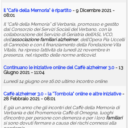
Il "Cafè della Memoria" è ripartito
- 9 Dicembre 2021 -
08:01
Il “Cafè della Memoria” di Verbania, promosso e gestito
dal Consorzio dei Servizi Sociali del Verbano, con la
collaborazione del Servizio di Geriatria dell’ASL VCO,
dell’
associazione
familiari
alzheimer
, dell’Opera Pia Uccelli
di Cannobio e con il finanziamento della Fondazione Vita
Vitalis, ha ripreso l’attività da lunedì 22 novembre in
presenza, nel rispetto delle norme anticovid.
Continuano le iniziative online del Caffè
alzheimer
3.0
- 13
Giugno 2021 - 11:04
Lunedì 14 giugno ore 16.00 ultimo incontro online.
Caffè
alzheimer
3.0 - la "Tombola" online e altre iniziative
-
28 Febbraio 2021 - 08:01
E già un anno che gli incontri del Caffè della Memoria di
Verbania e del Promemoria Caffè di Omegna, luoghi
d’incontro per persone con demenza e per i loro
familiari
si sono dovuti fermare a causa dei rischi connessi alla