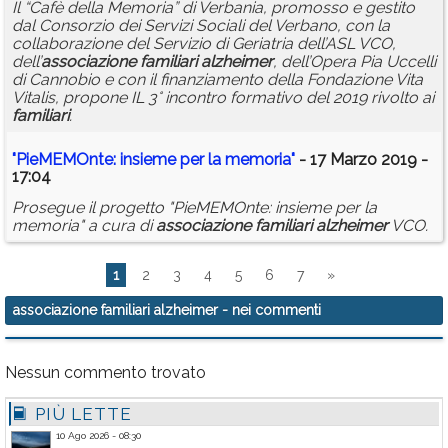
Il “Cafè della Memoria” di Verbania, promosso e gestito
dal Consorzio dei Servizi Sociali del Verbano, con la
collaborazione del Servizio di Geriatria dell’ASL VCO,
dell’
associazione
familiari
alzheimer
, dell’Opera Pia Uccelli
di Cannobio e con il finanziamento della Fondazione Vita
Vitalis, propone IL 3° incontro formativo del 2019 rivolto ai
familiari
.
"PieMEMOnte: insieme per la memoria"
- 17 Marzo 2019 -
17:04
Prosegue il progetto "PieMEMOnte: insieme per la
memoria" a cura di
associazione
familiari
alzheimer
VCO.
1
2
3
4
5
6
7
»
associazione familiari alzheimer
- nei commenti
Nessun commento trovato
PIÙ LETTE
10 Ago 2026 - 08:30