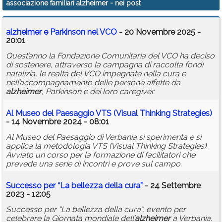
associazione familiari alzheimer
- nei post
Calendario
alzheimer
e Parkinson nel VCO
- 20 Novembre 2025 -
Annunci
20:01
Quest’anno la Fondazione Comunitaria del VCO ha deciso
di sostenere, attraverso la campagna di raccolta fondi
natalizia, le realtà del VCO impegnate nella cura e
nell’accompagnamento delle persone affette da
alzheimer
, Parkinson e dei loro caregiver.
Al Museo del Paesaggio VTS (Visual Thinking Strategies)
- 14 Novembre 2024 - 08:01
Al Museo del Paesaggio di Verbania si sperimenta e si
applica la metodologia VTS (Visual Thinking Strategies).
Avviato un corso per la formazione di facilitatori che
prevede una serie di incontri e prove sul campo.
Successo per “La bellezza della cura”
- 24 Settembre
2023 - 12:05
Successo per “La bellezza della cura”, evento per
celebrare la Giornata mondiale dell’
alzheimer
a Verbania.