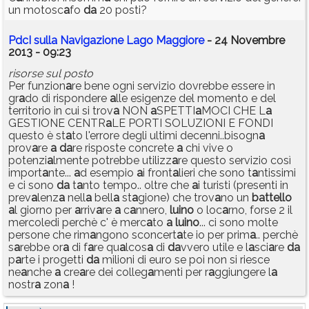
un motosc
a
fo
d
a
20 posti?
PdcI sulla Navigazione Lago Maggiore
- 24 Novembre
2013 - 09:23
risorse sul posto
Per funzion
a
re bene ogni servizio dovrebbe essere in
gr
a
do di rispondere
a
lle esigenze del momento e del
territorio in cui si trov
a
NON
a
SPETTI
a
MOCI CHE L
a
GESTIONE CENTR
a
LE PORTI SOLUZIONI E FONDI
questo è st
a
to l'errore degli ultimi decenni..bisogn
a
prov
a
re
a
d
a
re risposte concrete
a
chi vive o
potenzi
a
lmente potrebbe utilizz
a
re questo servizio così
import
a
nte...
a
d esempio
a
i front
a
lieri che sono t
a
ntissimi
e ci sono
d
a
t
a
nto tempo.. oltre che
a
i turisti (presenti in
prev
a
lenz
a
nell
a
bell
a
st
a
gione) che trov
a
no un
b
a
ttello
a
l giorno per
a
rriv
a
re
a
c
a
nnero,
luino
o loc
a
rno, forse 2 il
mercoledi perchè c' è merc
a
to
a
luino
... ci sono molte
persone che rim
a
ngono sconcert
a
te io per prim
a
.. perchè
s
a
rebbe or
a
di f
a
re qu
a
lcos
a
di
d
a
vvero utile e l
a
sci
a
re
d
a
p
a
rte i progetti
d
a
milioni di euro se poi non si riesce
ne
a
nche
a
cre
a
re dei colleg
a
menti per r
a
ggiungere l
a
nostr
a
zon
a
!