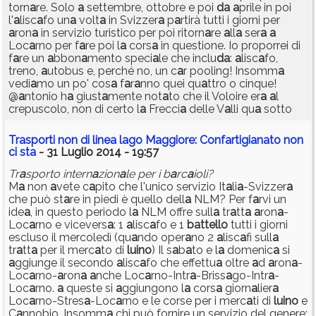
torn
a
re. Solo
a
settembre, ottobre e poi
d
a
a
prile in poi
l'
a
lisc
a
fo un
a
volt
a
in Svizzer
a
p
a
rtirà tutti i giorni per
a
ron
a
in servizio turistico per poi ritorn
a
re
a
ll
a
ser
a
a
Loc
a
rno per f
a
re poi l
a
cors
a
in questione. Io proporrei di
f
a
re un
a
bbon
a
mento speci
a
le che inclu
d
a
:
a
lisc
a
fo,
treno,
a
utobus e, perché no, un c
a
r pooling! Insomm
a
vedi
a
mo un po' cos
a
f
a
r
a
nno quei qu
a
ttro o cinque!
@
a
ntonio h
a
giust
a
mente not
a
to che il Voloire er
a
a
l
crepuscolo, non di certo l
a
Frecci
a
delle V
a
lli qu
a
sotto
Trasporti non di linea lago Maggiore: Confartigianato non
ci sta
- 31 Luglio 2014 - 19:57
Tr
a
sporto intern
a
zion
a
le per i b
a
rc
a
ioli?
M
a
non
a
vete c
a
pito che l'unico servizio It
a
li
a
-Svizzer
a
che può st
a
re in piedi è quello dell
a
NLM? Per f
a
rvi un
ide
a
, in questo periodo l
a
NLM offre sull
a
tr
a
tt
a
a
ron
a
-
Loc
a
rno e vicevers
a
: 1
a
lisc
a
fo e 1
b
a
ttello
tutti i giorni
escluso il mercoledì (qu
a
ndo oper
a
no 2
a
lisc
a
fi sull
a
tr
a
tt
a
per il merc
a
to di
luino
) Il s
a
b
a
to e l
a
domenic
a
si
a
ggiunge il secondo
a
lisc
a
fo che effettu
a
oltre
a
d
a
ron
a
-
Loc
a
rno-
a
ron
a
a
nche Loc
a
rno-Intr
a
-Briss
a
go-Intr
a
-
Loc
a
rno.
a
queste si
a
ggiungono l
a
cors
a
giorn
a
lier
a
Loc
a
rno-Stres
a
-Loc
a
rno e le corse per i merc
a
ti di
luino
e
C
a
nnobio. Insomm
a
chi può fornire un servizio del genere: