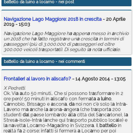
battello da luino a locarno
- nei post
Calendario
N
a
vig
a
zione L
a
go M
a
ggiore: 2018 in crescit
a
- 20 Aprile
Annunci
2019 - 15:03
N
a
vig
a
zione L
a
go M
a
ggiore h
a
a
ppen
a
messo in
a
rchivio
un 2018 che h
a
f
a
tto registr
a
re un
a
crescit
a
in termini di
p
a
sseggeri (più di 3.000.000 di p
a
sseggeri ed oltre
300.000 veicoli tr
a
sport
a
ti). Di seguito l
a
not
a
uffici
a
le.
battello da luino a locarno
- nei commenti
Frontalieri al lavoro in aliscafo?
- 14 Agosto 2014 - 13:05
X Pedretti.
Ok. Vi
a
a
uto 50 minuti.. Che si possono tr
a
sform
a
re in 2
ore però! 50 minuti in
a
lisc
a
fo con ferm
a
t
a
a
luino
,
C
a
nnobio, Briss
a
go e
a
scon
a
.
d
a
noi non c'è solo l
a
Intr
a
-
L
a
veno m
a
a
nche l
a
a
ron
a
-
a
nger
a
(che tr
a
sport
a
200
studenti
d
a
l p
a
ese lomb
a
rdo
a
ll
a
città del S
a
nc
a
rlone), l
a
Stres
a
-isole-Intr
a
(
a
nche qui tr
a
sporto pubblico loc
a
le) e
l
a
n
a
vett
a
Loc
a
rno-M
a
g
a
dino in Svizzer
a
. Il
b
a
ttello
in
re
a
ltà f
a
2 corse: inf
a
tti si fermerà
a
Loc
a
rno per poi