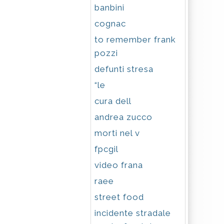
banbini
cognac
to remember frank
pozzi
defunti stresa
“le
cura dell
andrea zucco
morti nel v
fpcgil
video frana
raee
street food
incidente stradale