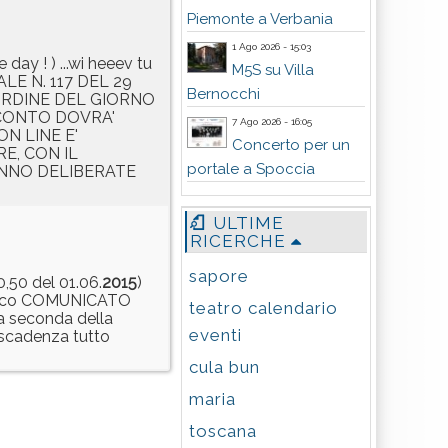
Piemonte a Verbania
1 Ago 2026 - 15:03
 day ! ) ...wi heeev tu
M5S su Villa
E N. 117 DEL 29
Bernocchi
ORDINE DEL GIORNO
CCONTO DOVRA'
7 Ago 2026 - 16:05
ON LINE E'
Concerto per un
E, CON IL
portale a Spoccia
ANNO DELIBERATE
ULTIME
RICERCHE
sapore
,50 del 01.06.
2015
)
distico COMUNICATO
teatro calendario
 a seconda della
eventi
 scadenza tutto
cula bun
maria
toscana