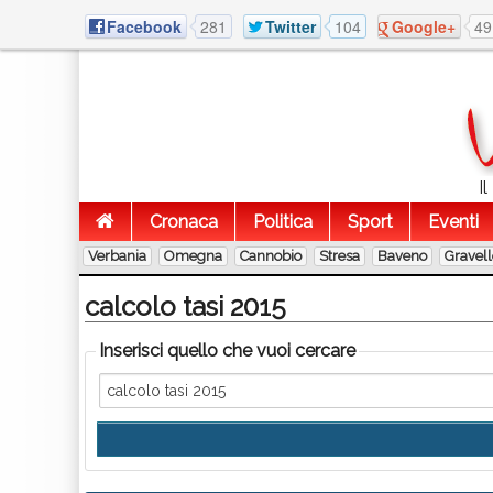
Facebook
281
Twitter
104
Google+
49
I
Cronaca
Politica
Sport
Eventi
Verbania
Omegna
Cannobio
Stresa
Baveno
Gravel
calcolo tasi 2015
Inserisci quello che vuoi cercare