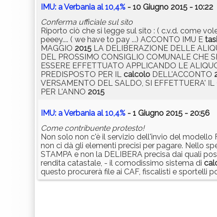
IMU: a Verbania al 10,4%
- 10 Giugno 2015 - 10:22
Conferma ufficiale sul sito
Riporto ciò che si legge sul sito : ( c.v.d. come vo
peeey.... ( we have to pay ...) ACCONTO IMU E
tas
MAGGIO
2015
LA DELIBERAZIONE DELLE ALIQ
DEL PROSSIMO CONSIGLIO COMUNALE CHE SI 
ESSERE EFFETTUATO APPLICANDO LE ALIQUOT
PREDISPOSTO PER IL
calcolo
DELL'ACCONTO
VERSAMENTO DEL SALDO, SI EFFETTUERA' I
PER L'ANNO
2015
IMU: a Verbania al 10,4%
- 1 Giugno 2015 - 20:56
Come contribuente protesto!
Non solo non c'è il servizio dell'invio del modello
non ci dà gli elementi precisi per pagare. Nello 
STAMPA e non la DELIBERA precisa dai quali possi
rendita catastale, - il comodissimo sistema di
cal
questo procurerà file ai CAF, fiscalisti e sportelli 