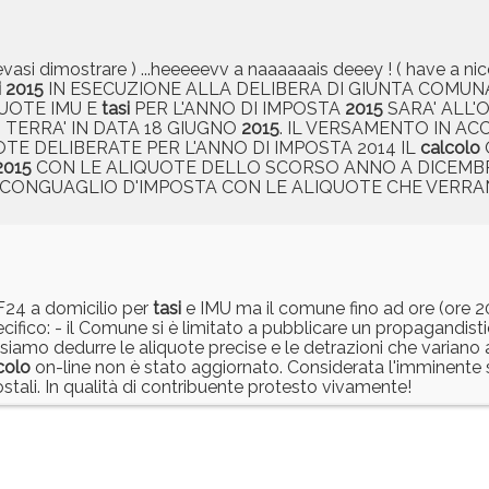
levasi dimostrare ) ...heeeeevv a naaaaaais deeey ! ( have a nice
i
2015
IN ESECUZIONE ALLA DELIBERA DI GIUNTA COMUNAL
UOTE IMU E
tasi
PER L'ANNO DI IMPOSTA
2015
SARA' ALL'
TERRA' IN DATA 18 GIUGNO
2015
. IL VERSAMENTO IN A
E DELIBERATE PER L'ANNO DI IMPOSTA 2014 IL
calcolo
2015
CON LE ALIQUOTE DELLO SCORSO ANNO A DICEMBR
L CONGUAGLIO D'IMPOSTA CON LE ALIQUOTE CHE VERR
 F24 a domicilio per
tasi
e IMU ma il comune fino ad ore (ore 20
specifico: - il Comune si è limitato a pubblicare un propagan
amo dedurre le aliquote precise e le detrazioni che variano
colo
on-line non è stato aggiornato. Considerata l'imminente
postali. In qualità di contribuente protesto vivamente!