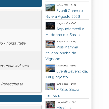
3 Ago 2026 - 08:01
Eventi Cannero
Riviera Agosto 2026
7 Ago 2026 - 18:06
Appuntamenti a
Madonna del Sasso
2 Ago 2026 - 10:03
 - Forza Italia
Miss Mamma
Italiana: anche da
Vignone
munale ieri sera.
1 Ago 2026 - 08:01
Eventi Baveno dal
1 al 9 agosto
. Parecchie le
3 Ago 2026 - 15:03
M5S su Sacra
Famiglia
1 Ago 2026 - 12:02
Miss Italia