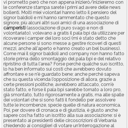
vi prometto però che non appena inizierò/inizieremo con
le conferenze stampa sarete i primi ad avere delle news
bollenti. Molti miei volontari hanno letto il pensiero del
signor baldioli e mi hanno rammentato che questo
signore, più alcuni altri suoi amici di una associazione di
camperisti
(associazione di puro svago e non di
volontariato), volevano a gratis il pala bpi da utilizzare per
ricoverare i camper dei loro soci (mi è stato detto che
alcune persone si sono messe a gestire ricoveri di questi
mezzi, anche all'aperto e hanno creato un bel business).
Come mai il signor baldioli and company non hanno fatto
storie prima dello smontaggio del pala bpi e del relativo
ripristino di tutta l'area? Forse perché qualche suo iscritto,
lo ha ben informato sui costi che avrebbero dovuto
affrontare e se n'è guardato bene; anche perché sapeva
che su questa vicenda l'opposizione di allora, grazie a
certe pressioni politiche, avrebbero attaccato, com'è
stato fatto, e forse il pala bpi sarebbe tornato a loro pro,
già smontato, tutto rigorosamente a gratis, ma alle spalle
dei volontari che si sono fatti il fondello per assolvere
tutte le incombenze, specie quelle di natura economica.
Poi, per dovere di cronaca e di giustizia, è giusto anche
sapere cos'ha fatto un iscritto alla sua associazione: si è
presentato ai presidenti delle circoscrizioni di Verbania
chiedendo ai consiglieri di votare un'interrogazione al