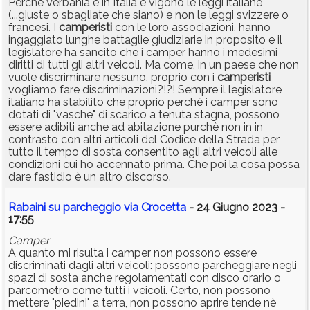
Perchè Verbania è in Italia e vigono le leggi italiane
(...giuste o sbagliate che siano) e non le leggi svizzere o
francesi. I
camperisti
con le loro associazioni, hanno
ingaggiato lunghe battaglie giudiziarie in proposito e il
legislatore ha sancito che i camper hanno i medesimi
diritti di tutti gli altri veicoli. Ma come, in un paese che non
vuole discriminare nessuno, proprio con i
camperisti
vogliamo fare discriminazioni?!?! Sempre il legislatore
italiano ha stabilito che proprio perchè i camper sono
dotati di "vasche" di scarico a tenuta stagna, possono
essere adibiti anche ad abitazione purchè non in in
contrasto con altri articoli del Codice della Strada per
tutto il tempo di sosta consentito agli altri veicoli alle
condizioni cui ho accennato prima. Che poi la cosa possa
dare fastidio è un altro discorso.
Rabaini su parcheggio via Crocetta
- 24 Giugno 2023 -
17:55
Camper
A quanto mi risulta i camper non possono essere
discriminati dagli altri veicoli: possono parcheggiare negli
spazi di sosta anche regolamentati con disco orario o
parcometro come tutti i veicoli. Certo, non possono
mettere "piedini" a terra, non possono aprire tende nè