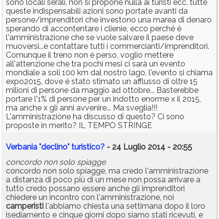
sono locali serali, non si propone nulla ai turisti ecc. tutte
queste indispensabili azioni sono portate avanti da
persone/imprenditori che investono una marea di denaro
sperando di accontentare i clienie, ecco perché é
l'amministrazione che se vuole salvare il paese deve
muoversi...e contattare tutti i commercianti/imprenditori.
Comunque il treno non è perso, voglio mettere
all'attenzione che tra pochi mesi ci sarà un evento
mondiale a soli 100 km dal nostro lago, l'evento si chiama
expo2015, dove é stato stimato un afflusso di oltre 15
milioni di persone da maggio ad ottobre... Basterebbe
portare l'1% di persone per un indotto enorme x il 2015,
ma anche x gli anni avvenire... Ma sveglia!!!
L'amministrazione ha discusso di questo? Ci sono
proposte in merito? IL TEMPO STRINGE
Verbania "declino" turistico?
- 24 Luglio 2014 - 20:55
concordo non solo spiagge
concordo non solo spiagge, ma credo l'amministrazione
a distanza di poco più di un mese non possa arrivare a
tutto credo possano essere anche gli imprenditori
chiedere un incontro con l'amministrazione, noi
camperisti
l'abbiamo chiesta una settimana dopo il loro
isediamento e cinque giorni dopo siamo stati ricevuti, e