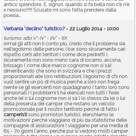
antico splendore. E, signori, quando si fa bella non c'è n'è
x nessuno!!!!! Scusate mi sono fatta prendere dalla
poesia...
Verbania "declino" turistico?
- 22 Luglio 2014 - 10:00
turismo: atto V°-IV° - IIV° - IIX
ormai gli atti non li conto più, credo che il problema sia
nell'egoismo delle persone, i bar sono sicuramente cari
rispetto certi altri territori ( come dice pedretti ),
sicuramente non sono meno cara di locarno, ascona,
brissago ( come dice marco cognome non si sà)
dimenticando che sono in svizzera e che i prezzi
proporzionati alle loro retribuzzioni, l'egoismo di chi non
vuol sentire un pò di musica perchè a loro non frega
niente se gli esercenti non quadagnano ( tanto loro sono
pensionati ) i probblemi li ha elencati non tutti ( fede
anche lei o lui cognome non si sà ) lo stesso da lei o lui
della presenza dei camper che restano un veicolo
promozionale per il nostro territorio perchè di fatto i
camperisti
sono promotori turistici, elenchiamo le
motivazioni: perchè viaggiano di più da statistiche delle
compagnie di assicurazioni ) viaggiano per una media di
65 - 70 giorni l'anno, perchè pur si vedono molti camper