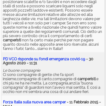
posizionare scalette e/o tavolini e non eccedere dagli
stalli di sosta e possono scaricare liquami solo negli
appositi pozzetti laddove esistenti. Possono essere
messe alcune limitazioni relative alle altezze ed alla
larghezza delle vie, ma tali limitazioni devono valere per
tutti i veicoli e non solo per i camper. Se non erro sono
queste norme a livello nazionale che quindi hanno valore
superiore a quelle dei regolamenti comunali. Ciò detto un
più severo controllo circa il comportamento di certi
camperisti
non fa certo male perchè per non pagare
quanto dovuto nelle apposite aree loro riservate, alcuni
fanno i furbi; tanto....siamo in Italia!!
PD VCO risponde su fondi emergenza covid-19
- 30
Agosto 2020 - 11:31
Le buone compagnie
Ci sono compagnie di gente che fa sport
insieme,compagnie di canto,compagnie di
camperisti
,e
chi più ne ha ne metta. La compagnia,anzi,la "buona
compagnia" di guardoni non l'avevo mai sentita. E così a
occhio non mi sembra una cosa di cui andare fieri.
Forza Italia sulla nuova area camper
- 11 Febbraio 2015 -