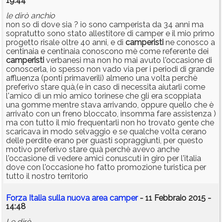
19:44
le dirò anchio
non so di dove sia ? io sono camperista da 34 anni ma
sopratutto sono stato allestitore di camper e il mio primo
progetto risale oltre 40 anni, e di
camperisti
ne conosco a
centinaia e centinaia conoscono mè come referente dei
camperisti
verbanesi ma non ho mai avuto l'occasione di
conoscerla, io spesso non vado via per i periodi di grande
affluenza (ponti primaverili) almeno una volta perchè
preferivo stare quà,(e in caso di necessita aiutarli come
l'amico di un mio amico torinese che gli era scoppiata
una gomme mentre stava arrivando, oppure quello che è
arrivato con un freno bloccato, insomma fare assistenza )
ma con tutto il mio frequentarli non ho trovato gente che
scaricava in modo selvaggio e se qualche volta cerano
delle perdite erano per guasti sopraggiunti, per questo
motivo preferivo stare quà perchè avevo anche
l'occasione di vedere amici conuscuti in giro per l'italia
dove con l'occasione ho fatto promozione turistica per
tutto il nostro territorio
Forza Italia sulla nuova area camper
- 11 Febbraio 2015 -
14:48
Le dirò