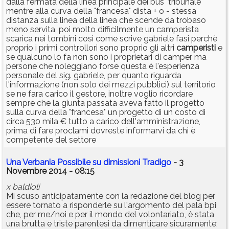
dalla fermata della linea principale dei bus "tribunale"
mentre alla curva della "francesa" dista + o - stessa
distanza sulla linea della linea che scende da trobaso
meno servita, poi molto difficilmente un camperista
scarica nei tombini cosi come scrive gabriele fasi perchè
proprio i primi controllori sono proprio gli altri
camperisti
e
se qualcuno lo fa non sono i proprietari di camper ma
persone che noleggiano forse questa è l'esperienza
personale del sig. gabriele, per quanto riguarda
l'informazione (non solo dei mezzi pubblici) sul territorio
se ne fara carico il gestore, inoltre voglio ricordare
sempre che la giunta passata aveva fatto il progetto
sulla curva della "francesa" un progetto di un costo di
circa 530 mila € tutto a carico dell'amministrazione,
prima di fare proclami dovreste informarvi da chi è
competente del settore
Una Verbania Possibile su dimissioni Tradigo
- 3
Novembre 2014 - 08:15
x baldioli
Mi scuso anticipatamente con la redazione del blog per
essere tornato a risponderle su l'argomento del pala bpi
che, per me/noi e per il mondo del volontariato, è stata
una brutta e triste parentesi da dimenticare sicuramente;