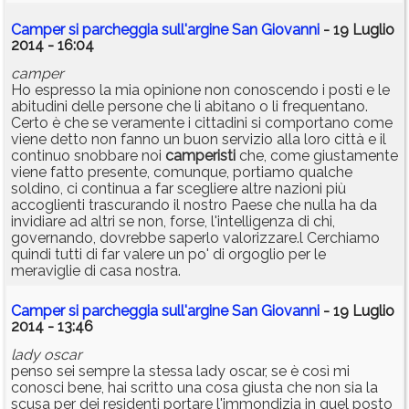
Camper si parcheggia sull'argine San Giovanni
- 19 Luglio
2014 - 16:04
camper
Ho espresso la mia opinione non conoscendo i posti e le
abitudini delle persone che li abitano o li frequentano.
Certo è che se veramente i cittadini si comportano come
viene detto non fanno un buon servizio alla loro città e il
continuo snobbare noi
camperisti
che, come giustamente
viene fatto presente, comunque, portiamo qualche
soldino, ci continua a far scegliere altre nazioni più
accoglienti trascurando il nostro Paese che nulla ha da
invidiare ad altri se non, forse, l'intelligenza di chi,
governando, dovrebbe saperlo valorizzare.l Cerchiamo
quindi tutti di far valere un po' di orgoglio per le
meraviglie di casa nostra.
Camper si parcheggia sull'argine San Giovanni
- 19 Luglio
2014 - 13:46
lady oscar
penso sei sempre la stessa lady oscar, se è così mi
conosci bene, hai scritto una cosa giusta che non sia la
scusa per dei residenti portare l'immondizia in quel posto