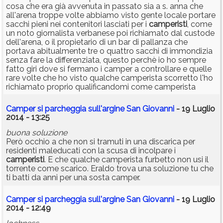
cosa che era già avvenuta in passato sia a s. anna che
all'arena troppe volte abbiamo visto gente locale portare
sacchi pieni nei contenitori lasciati per i
camperisti
, come
un noto giornalista verbanese poi richiamato dal custode
dell'arena, o il propietario di un bar di pallanza che
portava abitualmente tre o quattro sacchi di immondizia
senza fare la differenziata, questo perchè io ho sempre
fatto giri dove si fermano i camper a controllare e quelle
rare volte che ho visto qualche camperista scorretto l'ho
richiamato proprio qualificandomi come camperista
Camper si parcheggia sull'argine San Giovanni
- 19 Luglio
2014 - 13:25
buona soluzione
Però occhio a che non si tramuti in una discarica per
residenti maleducati con la scusa di incolpare i
camperisti
. E che qualche camperista furbetto non usi il
torrente come scarico. Eraldo trova una soluzione tu che
ti batti da anni per una sosta camper.
Camper si parcheggia sull'argine San Giovanni
- 19 Luglio
2014 - 12:49