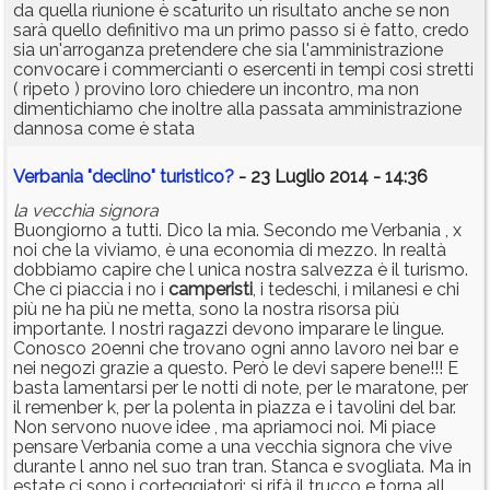
da quella riunione è scaturito un risultato anche se non
sarà quello definitivo ma un primo passo si è fatto, credo
sia un'arroganza pretendere che sia l'amministrazione
convocare i commercianti o esercenti in tempi cosi stretti
( ripeto ) provino loro chiedere un incontro, ma non
dimentichiamo che inoltre alla passata amministrazione
dannosa come è stata
Verbania "declino" turistico?
- 23 Luglio 2014 - 14:36
la vecchia signora
Buongiorno a tutti. Dico la mia. Secondo me Verbania , x
noi che la viviamo, è una economia di mezzo. In realtà
dobbiamo capire che l unica nostra salvezza è il turismo.
Che ci piaccia i no i
camperisti
, i tedeschi, i milanesi e chi
più ne ha più ne metta, sono la nostra risorsa più
importante. I nostri ragazzi devono imparare le lingue.
Conosco 20enni che trovano ogni anno lavoro nei bar e
nei negozi grazie a questo. Però le devi sapere bene!!! E
basta lamentarsi per le notti di note, per le maratone, per
il remenber k, per la polenta in piazza e i tavolini del bar.
Non servono nuove idee , ma apriamoci noi. Mi piace
pensare Verbania come a una vecchia signora che vive
durante l anno nel suo tran tran. Stanca e svogliata. Ma in
estate ci sono i corteggiatori: si rifà il trucco e torna all