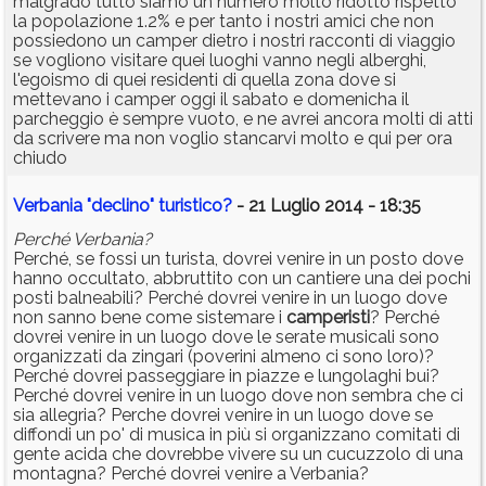
malgrado tutto siamo un numero molto ridotto rispetto
la popolazione 1.2% e per tanto i nostri amici che non
possiedono un camper dietro i nostri racconti di viaggio
se vogliono visitare quei luoghi vanno negli alberghi,
l'egoismo di quei residenti di quella zona dove si
mettevano i camper oggi il sabato e domenicha il
parcheggio è sempre vuoto, e ne avrei ancora molti di atti
da scrivere ma non voglio stancarvi molto e qui per ora
chiudo
Verbania "declino" turistico?
- 21 Luglio 2014 - 18:35
Perché Verbania?
Perché, se fossi un turista, dovrei venire in un posto dove
hanno occultato, abbruttito con un cantiere una dei pochi
posti balneabili? Perché dovrei venire in un luogo dove
non sanno bene come sistemare i
camperisti
? Perché
dovrei venire in un luogo dove le serate musicali sono
organizzati da zingari (poverini almeno ci sono loro)?
Perché dovrei passeggiare in piazze e lungolaghi bui?
Perché dovrei venire in un luogo dove non sembra che ci
sia allegria? Perche dovrei venire in un luogo dove se
diffondi un po' di musica in più si organizzano comitati di
gente acida che dovrebbe vivere su un cucuzzolo di una
montagna? Perché dovrei venire a Verbania?