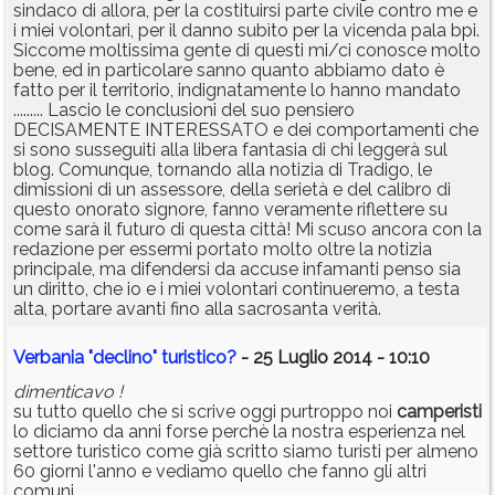
sindaco di allora, per la costituirsi parte civile contro me e
i miei volontari, per il danno subìto per la vicenda pala bpi.
Siccome moltissima gente di questi mi/ci conosce molto
bene, ed in particolare sanno quanto abbiamo dato è
fatto per il territorio, indignatamente lo hanno mandato
......... Lascio le conclusioni del suo pensiero
DECISAMENTE INTERESSATO e dei comportamenti che
si sono susseguiti alla libera fantasia di chi leggerà sul
blog. Comunque, tornando alla notizia di Tradigo, le
dimissioni di un assessore, della serietà e del calibro di
questo onorato signore, fanno veramente riflettere su
come sarà il futuro di questa città! Mi scuso ancora con la
redazione per essermi portato molto oltre la notizia
principale, ma difendersi da accuse infamanti penso sia
un diritto, che io e i miei volontari continueremo, a testa
alta, portare avanti fino alla sacrosanta verità.
Verbania "declino" turistico?
- 25 Luglio 2014 - 10:10
dimenticavo !
su tutto quello che si scrive oggi purtroppo noi
camperisti
lo diciamo da anni forse perchè la nostra esperienza nel
settore turistico come già scritto siamo turisti per almeno
60 giorni l'anno e vediamo quello che fanno gli altri
comuni