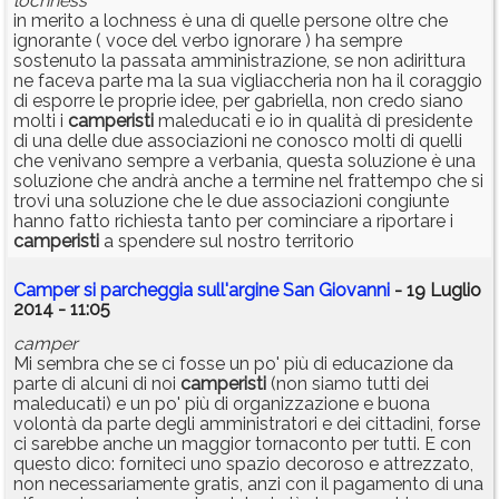
lochness
in merito a lochness è una di quelle persone oltre che
ignorante ( voce del verbo ignorare ) ha sempre
sostenuto la passata amministrazione, se non adirittura
ne faceva parte ma la sua vigliaccheria non ha il coraggio
di esporre le proprie idee, per gabriella, non credo siano
molti i
camperisti
maleducati e io in qualità di presidente
di una delle due associazioni ne conosco molti di quelli
che venivano sempre a verbania, questa soluzione è una
soluzione che andrà anche a termine nel frattempo che si
trovi una soluzione che le due associazioni congiunte
hanno fatto richiesta tanto per cominciare a riportare i
camperisti
a spendere sul nostro territorio
Camper si parcheggia sull'argine San Giovanni
- 19 Luglio
2014 - 11:05
camper
Mi sembra che se ci fosse un po' più di educazione da
parte di alcuni di noi
camperisti
(non siamo tutti dei
maleducati) e un po' più di organizzazione e buona
volontà da parte degli amministratori e dei cittadini, forse
ci sarebbe anche un maggior tornaconto per tutti. E con
questo dico: forniteci uno spazio decoroso e attrezzato,
non necessariamente gratis, anzi con il pagamento di una