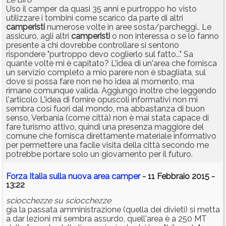
Uso il camper da quasi 35 anni e purtroppo ho visto
utilizzare i tombini come scarico da parte di altri
camperisti
numerose volte in aree sosta/parcheggi.. Le
assicuro, agli altri
camperisti
o non interessa o se lo fanno
presente a chi dovrebbe controllare si sentono
rispondere "purtroppo devo coglierlo sul fatto..." Sa
quante volte mi è capitato? L'idea di un'area che fornisca
un servizio completo a mio parere non è sbagliata, sul
dove si possa fare non ne ho idea al momento, ma
rimane comunque valida. Aggiungo inoltre che leggendo
l'articolo L'idea di fornire opuscoli informativi non mi
sembra così fuori dal mondo, ma abbastanza di buon
senso, Verbania (come città) non è mai stata capace di
fare turismo attivo, quindi una presenza maggiore del
comune che fornisca direttamente materiale informativo
per permettere una facile visita della città secondo me
potrebbe portare solo un giovamento per il futuro.
Forza Italia sulla nuova area camper
- 11 Febbraio 2015 -
13:22
sciocchezze su sciocchezze
gia la passata amministrazione (quella dei divieti) si metta
a dar lezioni mi sembra assurdo, quell'area è a 250 MT