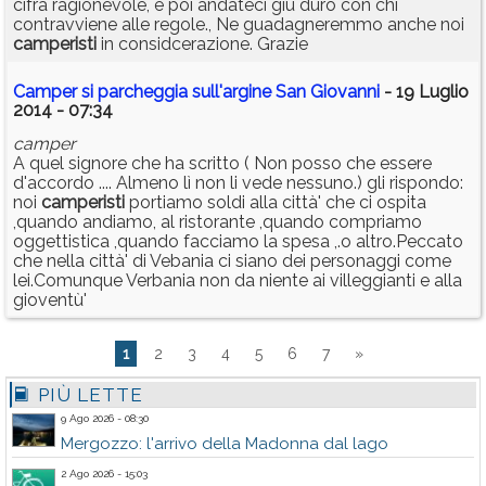
cifra ragionevole, e poi andateci giù duro con chi
contravviene alle regole., Ne guadagneremmo anche noi
camperisti
in considcerazione. Grazie
Camper si parcheggia sull'argine San Giovanni
- 19 Luglio
2014 - 07:34
camper
A quel signore che ha scritto ( Non posso che essere
d'accordo .... Almeno lì non li vede nessuno.) gli rispondo:
noi
camperisti
portiamo soldi alla città' che ci ospita
,quando andiamo, al ristorante ,quando compriamo
oggettistica ,quando facciamo la spesa ,.o altro.Peccato
che nella città' di Vebania ci siano dei personaggi come
lei.Comunque Verbania non da niente ai villeggianti e alla
gioventù'
1
2
3
4
5
6
7
»
PIÙ LETTE
9 Ago 2026 - 08:30
Mergozzo: l'arrivo della Madonna dal lago
2 Ago 2026 - 15:03