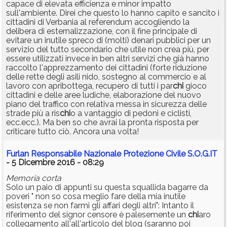
capace di elevata efficienza e minor impatto
sull'ambiente. Direi che questo lo hanno capito e sancito i
cittadini di Verbania al referendum accogliendo la
delibera di esternalizzazione, con il fine principale di
evitare un inutile spreco di (molti) denari pubblici per un
servizio del tutto secondario che utile non crea più, per
essere utilizzati invece in ben altri servizi che già hanno
raccolto l'apprezzamento dei cittadini (forte riduzione
delle rette degli asili nido, sostegno al commercio e al
lavoro con apribottega, recupero di tutti i par
chi
gioco
cittadini e delle aree ludiche, elaborazione del nuovo
piano del traffico con relativa messa in sicurezza delle
strade più a ris
chi
o a vantaggio di pedoni e ciclisti,
ecc.ecc.). Ma ben so che avrai la pronta risposta per
criticare tutto ciò. Ancora una volta!
Furlan Responsabile Nazionale Protezione Civile S.O.G.IT
- 5 Dicembre 2016 - 08:29
Memoria corta
Solo un paio di appunti su questa squallida bagarre da
poveri " non so cosa meglio fare della mia inutile
esistenza se non farmi gli affari degli altri": Intanto il
riferimento del signor censore è palesemente un
chi
aro
collegamento all'all'articolo del blog (saranno poi