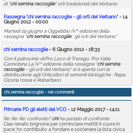
di "
chi
semina
raccoglie
" orti tradizionali del Verbano.
Rassegna "
chi
semina
raccoglie
- gli orti del Verbano"
- 14
Giugno 2012 - 00:00
Martedi 19 giugno a Oggebbio IV^ edizione della
rassegna "
chi
semina
raccoglie
' gli orti del Verbano"
chi
semina
raccoglie
- 6 Giugno 2012 - 18:33
Con il patrocinio di:Pro Loco di Trarego, Pro Valle
Cannobina La IV^ edizione della rassegna “
chi
semina
raccoglie
– gli orti del Verbano“ si è aperta con la
distribuzione agli Orticoltori di sementi biologiche : Rapa,
Cicoria rossa e Rabarbaro.
chi semina raccoglie
- nei commenti
Primarie PD gli eletti del VCO
- 12 Maggio 2017 - 14:11
Re: Re: Re: confronto?
chi
ha parlato di confronto
Ciao renato brignone per cominciare mettiti il cuore in
pace: ho contribuito a fondare e sostenere la lista civica