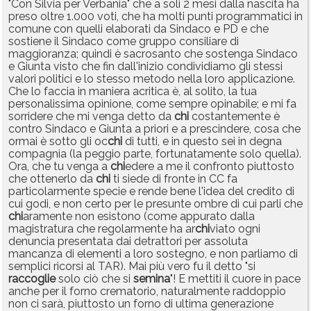
"Con Silvia per Verbania" che a soli 2 mesi dalla nascita ha
preso oltre 1.000 voti, che ha molti punti programmatici in
comune con quelli elaborati da Sindaco e PD e che
sostiene il Sindaco come gruppo consiliare di
maggioranza; quindi è sacrosanto che sostenga Sindaco
e Giunta visto che fin dall'inizio condividiamo gli stessi
valori politici e lo stesso metodo nella loro applicazione.
Che lo faccia in maniera acritica è, al solito, la tua
personalissima opinione, come sempre opinabile; e mi fa
sorridere che mi venga detto da
chi
costantemente è
contro Sindaco e Giunta a priori e a prescindere, cosa che
ormai è sotto gli oc
chi
di tutti, e in questo sei in degna
compagnia (la peggio parte, fortunatamente solo quella).
Ora, che tu venga a
chi
edere a me il confronto piuttosto
che ottenerlo da
chi
ti siede di fronte in CC fa
particolarmente specie e rende bene l'idea del credito di
cui godi, e non certo per le presunte ombre di cui parli che
chi
aramente non esistono (come appurato dalla
magistratura che regolarmente ha ar
chi
viato ogni
denuncia presentata dai detrattori per assoluta
mancanza di elementi a loro sostegno, e non parliamo di
semplici ricorsi al TAR). Mai più vero fu il detto "si
raccoglie
solo ciò che si
semina
"! E mettiti il cuore in pace
anche per il forno crematorio, naturalmente raddoppio
non ci sarà, piuttosto un forno di ultima generazione