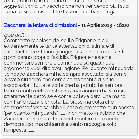
distruzione e quello hanno raccolto... la storia non la si
legge sui libri di un vec
chi
o che non vendendo più i suoi
romanzi si è deciso a fare lo storico di bassa lega
Zacchera: la lettera di dimissioni
- 11 Aprile 2013 - 16:00
Ipse dixit ......
Commento rabbioso del solito Brignone, a cui
evidentemente le tante attestazioni di stima e di
solidarietà che stanno giungendo al sindaco in questi
giorni danno proprio fastidio. Brignone neanche
commentare sempre e comunque su qualunque
argomento vuol dire aver ragione. Per quanto mi riguarda
il sindaco Zacchera mi ha sempre ascoltato, sia come
privato cittadino che come componente di varie
associazioni, tutte le volte che ha potuto ha sempre
tenuto conto delle nostre osservazioni e ci ha sempre
chi
aramente detto se e come poteva darci una mano,
con franchezza e onestà. La prossima volta che
commenta forse sarebbe il caso di premettere un onesto
"per quanto mi riguarda" ........ Non metto in dubbio che
Zacchera con lei sia stato anche polemico e poco
democratico, ma
chi
semina
vento
raccoglie
solo
tempesta .......