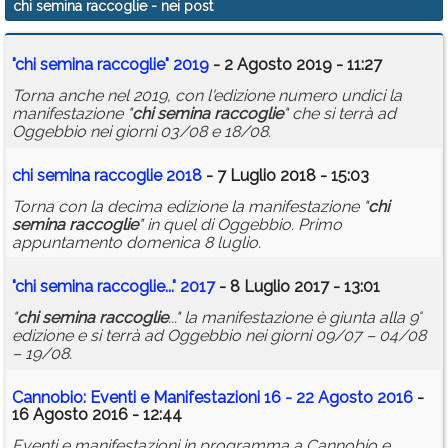
chi semina raccoglie
- nei post
Calendario
"
chi
semina
raccoglie
" 2019
- 2 Agosto 2019 - 11:27
Annunci
Torna anche nel 2019, con l'edizione numero undici la
manifestazione "
chi
semina
raccoglie
" che si terrà ad
Oggebbio nei giorni 03/08 e 18/08.
chi
semina
raccoglie
2018
- 7 Luglio 2018 - 15:03
Torna con la decima edizione la manifestazione "
chi
semina
raccoglie
" in quel di Oggebbio. Primo
appuntamento domenica 8 luglio.
"
chi
semina
raccoglie
..." 2017
- 8 Luglio 2017 - 13:01
"
chi
semina
raccoglie
..." la manifestazione è giunta alla 9°
edizione e si terrà ad Oggebbio nei giorni 09/07 – 04/08
– 19/08.
Cannobio: Eventi e Manifestazioni 16 - 22 Agosto 2016
-
16 Agosto 2016 - 12:44
Eventi e manifestazioni in programma a Cannobio e