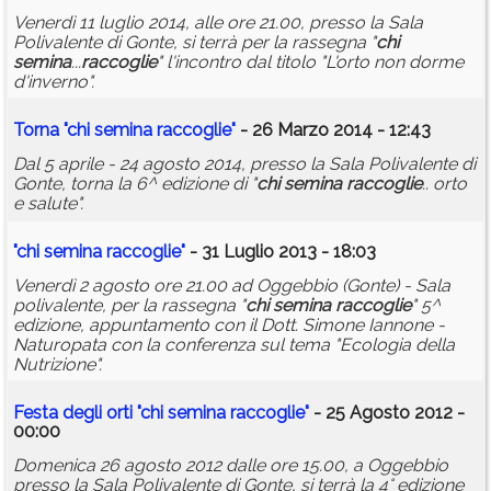
Venerdì 11 luglio 2014, alle ore 21.00, presso la Sala
Polivalente di Gonte, si terrà per la rassegna "
chi
semina
...
raccoglie
" l'incontro dal titolo "L'orto non dorme
d'inverno".
Torna "
chi
semina
raccoglie
"
- 26 Marzo 2014 - 12:43
Dal 5 aprile - 24 agosto 2014, presso la Sala Polivalente di
Gonte, torna la 6^ edizione di "
chi
semina
raccoglie
.. orto
e salute".
"
chi
semina
raccoglie
"
- 31 Luglio 2013 - 18:03
Venerdì 2 agosto ore 21.00 ad Oggebbio (Gonte) - Sala
polivalente, per la rassegna "
chi
semina
raccoglie
" 5^
edizione, appuntamento con il Dott. Simone Iannone -
Naturopata con la conferenza sul tema "Ecologia della
Nutrizione".
Festa degli orti "
chi
semina
raccoglie
"
- 25 Agosto 2012 -
00:00
Domenica 26 agosto 2012 dalle ore 15.00, a Oggebbio
presso la Sala Polivalente di Gonte, si terrà la 4° edizione