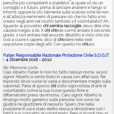
persone più competenti a stabilirlo), al quale xó do un
consiglio x il futuro, prima di lanciare anatemi e fango si
informi; oppure le sto talmente sulle scatole xchè lei non
è all'altezza nemmeno di pensare ciò che ho fatto e ho
creato negli anni nel nostro territorio x il volontariato!! Ah,
riguardo al proverbio
chi
semina
raccoglie
, devo dirle che
calzerà meglio a lei. X
chi
chi
ede com'è andato il secondo
grado, x non entrare nell'assurdo dibattito e visto che sta
così a cuore il sapere, dico di
chi
edere nelle sedi
opportune copie degli atti. Con questo ho
chi
uso.
Furlan Responsabile Nazionale Protezione Civile S.O.G.IT
- 4 Dicembre 2016 - 20:10
Re: Memoria corta
Ciao Alberto Furlan Io non ho fatto nessun nome, se poi
signor Alberto si sente tirato in causa son affari suoi. Ne
rispondo dove vuole (si vada a documentare meglio sulla
calunnia). Parla di sporco
chi
sotto ogni notizia di enti di
volontariato scrive la sua (cose spesso finte e
diffamatorie) preso da rimorso. Caro signor Alberto io
rimango molto generico sulle persone, non sono ne
giudice ne giustiziere di nessuno. Spero che nella
posizione in cui è stato eletto riesca a dimostrare con i
fatti il suo concetto di volontariato. Però si ricordi che un