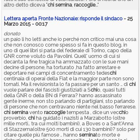
altro detto diceva "
chi
semina
,
raccoglie
..."
Lettera aperta Fronte Nazionale: risponde il sindaco
- 25
Marzo 2015 - 00:17
donato
un paio li ho letti anche io perché non critico mai una cosa
che non conosco come spesso si fa in questo blog. in
uno di quei libri si parla del federale di Torino, capo della
GNR come voluto da Pavolini. Quell' uomo di cui si
decanta la fine tragica ha ammazzato con le sue mani
decine di persone, ha torturato ,ha fatto arrestare e
deportare nei campi di concentramento tedes
chi
centinaia di operai della Fiat e la maggior parte non sono
tornati. Ma il revisionista lo fa passare per un santo .. di
chi
vuole parlare dei fascisti giustiziati a S
chi
o, quasi tutti
della GNR o della BN di Ferrara? hanno assassinato
gente inerme, non sto parlando di partigiani, sto parlando
di persone che non centravano niente nel basso ferrarese.
chi
semina
vento
raccoglie
tempesta , dice un vec
chi
o
proverbio,
chi
ha guidato i nazisti a Marzabotto (oltre
mille morti.. tra cui molti bambini), a Boves o a Sant'Anna
di Stazzema(oltre 500 morti di cui 130 bambini)? solo per
citare quelle più famose .. hanno
semina
to morte e