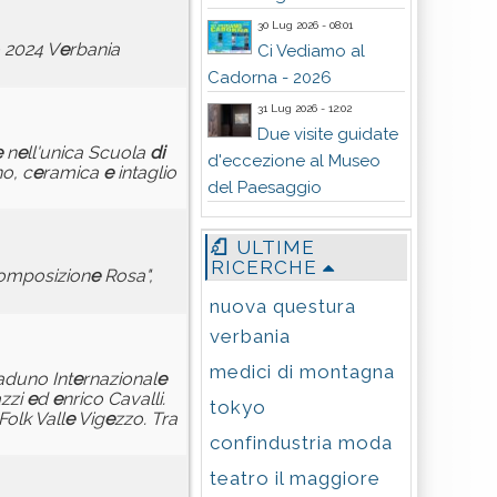
30 Lug 2026 - 08:01
o 2024 V
e
rbania
Ci Vediamo al
Cadorna - 2026
31 Lug 2026 - 12:02
Due visite guidate
e
n
e
ll'unica Scuola
di
d'eccezione al Museo
o, c
e
ramica
e
intaglio
del Paesaggio
ULTIME
RICERCHE
omposizion
e
Rosa",
nuova questura
verbania
medici di montagna
Raduno Int
e
rnazional
e
azzi
e
d
e
nrico Cavalli.
tokyo
olk Vall
e
Vig
e
zzo. Tra
confindustria moda
teatro il maggiore