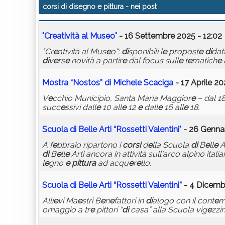
corsi di disegno e pittura
- nei post
"Cr
e
atività al Mus
e
o"
- 16 Settembre 2025 - 12:02
"Cr
e
atività al Mus
e
o":
di
sponibili l
e
propost
e
di
dat
di
v
e
rs
e
novità a partir
e
dal focus sull
e
t
e
matich
e
Mostra “Nostos”
di
Mich
e
l
e
Scaciga
- 17 Aprile 20
V
e
cchio Municipio, Santa Maria Maggior
e
– dal 18
succ
e
ssivi dall
e
10 all
e
12
e
dall
e
16 all
e
18.
Scuola
di
B
e
ll
e
Arti “Ross
e
tti Val
e
ntini"
- 26 Gennai
A f
e
bbraio ripartono i
corsi
d
e
lla Scuola
di
B
e
ll
e
A
di
B
e
ll
e
Arti ancora in attività sull'arco alpino ita
l
e
gno
e
pittura
ad acqu
e
r
e
llo.
Scuola
di
B
e
ll
e
Arti “Ross
e
tti Val
e
ntini”
- 4 Dicemb
Alli
e
vi Ma
e
stri B
e
n
e
fattori in
di
alogo con il cont
e
m
omaggio a tr
e
pittori “
di
casa” alla Scuola vig
e
zzin