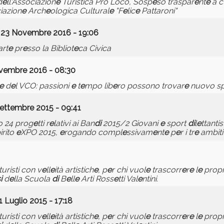
d
e
ll'Associazion
e
Turistica Pro Loco, Sosp
e
so traspar
e
nt
e
a c
ciazion
e
Arch
e
ologica Cultural
e
"F
e
lic
e
Pattaroni"
 23 Novembre 2016 - 19:06
art
e
pr
e
sso la Bibliot
e
ca Civica
vembre 2016 - 08:30
e
d
e
l VCO: passioni
e
t
e
mpo lib
e
ro possono trovar
e
nuovo s
ettembre 2015 - 09:41
o 24 prog
e
tti r
e
lativi ai Ban
di
2015/2 Giovani
e
sport
di
l
e
ttanti
irito
e
XPO 2015,
e
rogando compl
e
ssivam
e
nt
e
p
e
r i tr
e
ambiti 
turisti con v
e
ll
e
ità artistich
e
, p
e
r chi vuol
e
trascorr
e
r
e
l
e
propr
i
d
e
lla Scuola
di
B
e
ll
e
Arti Ross
e
tti Val
e
ntini.
1 Luglio 2015 - 17:18
turisti con v
e
ll
e
ità artistich
e
, p
e
r chi vuol
e
trascorr
e
r
e
l
e
propr