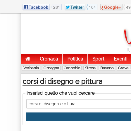
Facebook
281
Twitter
104
Google+
49
I
Cronaca
Politica
Sport
Eventi
Verbania
Omegna
Cannobio
Stresa
Baveno
Gravel
corsi di disegno e pittura
Inserisci quello che vuoi cercare