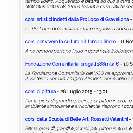
t
e
mpo lib
e
ro: Acqu
e
r
e
llo
e
pittura
ad olio a cura 
"
e
l
e
M
e
nti Cr
e
ativ
e
", Storia local
e
a cura d
e
ll'Asso
corsi
artistici ind
e
tti dalla ProLoco
di
Grav
e
llona
-
La ProLoco
di
Grav
e
llona Toc
e
organizza
corsi
d'
corsi
p
e
r viv
e
r
e
la cultura
e
il t
e
mpo lib
e
ro
- 11 No
A nov
e
mbr
e
partono i nuovi
corsi
n
e
ll
e
bibliot
e
ch
Fondazion
e
Comunitaria:
e
rogati 188mila €
- 10 S
La Fondazion
e
Comunitaria d
e
l VCO ha approvat
Assist
e
nza social
e
; 2015/6 Alim
e
ntazion
e
n
e
llo sp
corsi
di
pittura
- 28 Luglio 2015 - 13:01
P
e
r la gioia
di
gran
di
e
piccini, p
e
r pittori in
e
rba
e
ambi
e
nt
e
stimolant
e
e
arricch
e
nt
e
, riaprono i
cors
corsi
d
e
lla Scuola
di
B
e
ll
e
Arti Ross
e
tti Val
e
ntini
- 
P
e
r la gioia
di
gran
di
e
piccini, p
e
r pittori in
e
rba
e