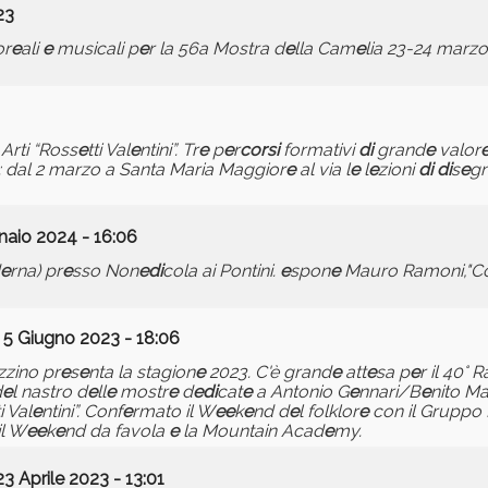
23
or
e
ali
e
musicali p
e
r la 56a Mostra d
e
lla Cam
e
lia 23-24 marz
Arti “Ross
e
tti Val
e
ntini”. Tr
e
p
e
r
corsi
formativi
di
grand
e
valor
ano: dal 2 marzo a Santa Maria Maggior
e
al via l
e
l
e
zioni
di
di
s
e
gn
naio 2024 - 16:06
e
rna) pr
e
sso Non
e
di
cola ai Pontini.
e
spon
e
Mauro Ramoni,"C
 5 Giugno 2023 - 18:06
zzino pr
e
s
e
nta la stagion
e
2023. C'è grand
e
att
e
sa p
e
r il 40° 
d
e
l nastro d
e
ll
e
mostr
e
d
e
di
cat
e
a Antonio G
e
nnari/B
e
nito M
ti Val
e
ntini”. Conf
e
rmato il W
e
e
k
e
nd d
e
l folklor
e
con il Gruppo F
 il W
e
e
k
e
nd da favola
e
la Mountain Acad
e
my.
23 Aprile 2023 - 13:01