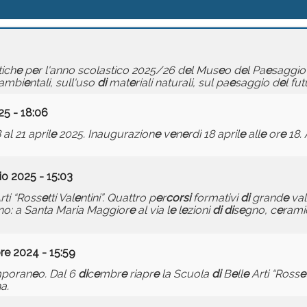
tich
e
p
e
r l'anno scolastico 2025/26 d
e
l Mus
e
o d
e
l Pa
e
saggi
ambi
e
ntali, sull'uso
di
mat
e
riali naturali, sul pa
e
saggio d
e
l fut
25 - 18:06
 al 21 april
e
2025. Inaugurazion
e
v
e
n
e
rdì 18 april
e
all
e
or
e
18.
o 2025 - 15:03
rti “Ross
e
tti Val
e
ntini”. Quattro p
e
r
corsi
formativi
di
grand
e
val
liano: a Santa Maria Maggior
e
al via l
e
l
e
zioni
di
di
s
e
gno, c
e
ramic
re 2024 - 15:59
poran
e
o. Dal 6
di
c
e
mbr
e
riapr
e
la Scuola
di
B
e
ll
e
Arti “Ross
e
a.