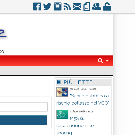
co
PIÙ LETTE
30 Lug 2026 - 14:03
"Sanità pubblica a
rischio collasso nel VCO"
2 Ago 2026 - 15:03
M5S su
sospensione bike
sharing