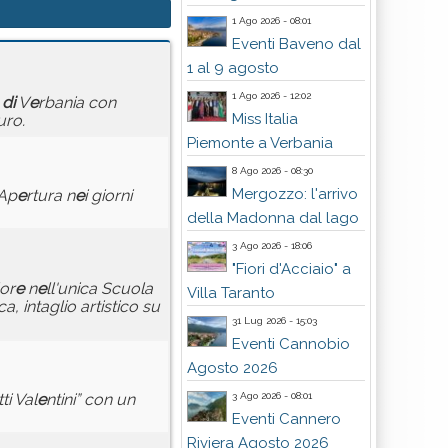
1 Ago 2026 - 08:01
Eventi Baveno dal
1 al 9 agosto
1 Ago 2026 - 12:02
o
di
V
e
rbania con
Miss Italia
uro.
Piemonte a Verbania
8 Ago 2026 - 08:30
Mergozzo: l'arrivo
 Ap
e
rtura n
e
i giorni
della Madonna dal lago
3 Ago 2026 - 18:06
"Fiori d'Acciaio" a
or
e
n
e
ll'unica Scuola
Villa Taranto
a, intaglio artistico su
31 Lug 2026 - 15:03
Eventi Cannobio
Agosto 2026
3 Ago 2026 - 08:01
tti Val
e
ntini” con un
Eventi Cannero
Riviera Agosto 2026