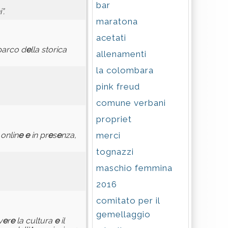
bar
”.
maratona
acetati
parco d
e
lla storica
allenamenti
la colombara
pink freud
comune verbani
propriet
merci
 onlin
e
e
in pr
e
s
e
nza,
tognazzi
maschio femmina
2016
comitato per il
gemellaggio
v
e
r
e
la cultura
e
il