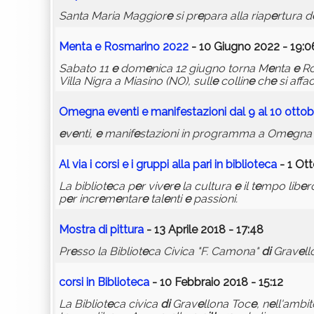
Santa Maria Maggior
e
si pr
e
para alla riap
e
rtura d
M
e
nta
e
Rosmarino 2022
- 10 Giugno 2022 - 19:0
Sabato 11
e
dom
e
nica 12 giugno torna M
e
nta
e
Ro
Villa Nigra a Miasino (NO), sull
e
collin
e
ch
e
si affa
Om
e
gna
e
v
e
nti
e
manif
e
stazioni dal 9 al 10 ottob
e
v
e
nti,
e
manif
e
stazioni in programma a Om
e
gn
Al via i
corsi
e
i gruppi alla pari in bibliot
e
ca
- 1 Ott
La bibliot
e
ca p
e
r viv
e
r
e
la cultura
e
il t
e
mpo lib
e
r
p
e
r incr
e
m
e
ntar
e
tal
e
nti
e
passioni.
Mostra
di
pittura
- 13 Aprile 2018 - 17:48
Pr
e
sso la Bibliot
e
ca Civica "F. Camona"
di
Grav
e
l
corsi
in Bibliot
e
ca
- 10 Febbraio 2018 - 15:12
La Bibliot
e
ca civica
di
Grav
e
llona Toc
e
, n
e
ll'ambit