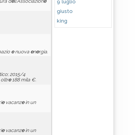
ura d
e
ll'Associazion
e
9 luglio
giusto
king
pazio
e
nuova
e
n
e
rgia.
stico; 2015/4
oltr
e
188 mila €.
i
e
vacanz
e
in un
i
e
vacanz
e
in un