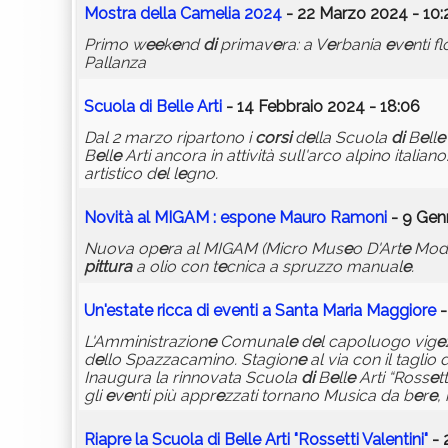
Mostra d
e
lla Cam
e
lia 2024
- 22 Marzo 2024 - 10:
Primo w
e
e
k
e
nd
di
primav
e
ra: a V
e
rbania
e
v
e
nti fl
Pallanza
Scuola
di
B
e
ll
e
Arti
- 14 Febbraio 2024 - 18:06
Dal 2 marzo ripartono i
corsi
d
e
lla Scuola
di
B
e
ll
e
B
e
ll
e
Arti ancora in attività sull'arco alpino itali
artistico d
e
l l
e
gno.
Novità al MIGAM :
e
spon
e
Mauro Ramoni
- 9 Gen
Nuova op
e
ra al MIGAM (Micro Mus
e
o D'Art
e
Mod
pittura
a olio con t
e
cnica a spruzzo manual
e
.
Un'
e
stat
e
ricca
di
e
v
e
nti a Santa Maria Maggior
e
-
L'Amministrazion
e
Comunal
e
d
e
l capoluogo vig
e
d
e
llo Spazzacamino. Stagion
e
al via con il taglio 
Inaugura la rinnovata Scuola
di
B
e
ll
e
Arti “Ross
e
t
gli
e
v
e
nti più appr
e
zzati tornano Musica da b
e
r
e
,
Riapr
e
la Scuola
di
B
e
ll
e
Arti "Ross
e
tti Val
e
ntini"
- 