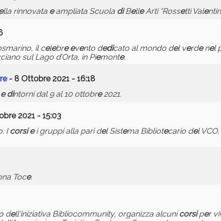
e
lla rinnovata
e
ampliata Scuola
di
B
e
ll
e
Arti “Ross
e
tti Val
e
ntini
6
smarino, il c
e
l
e
br
e
e
v
e
nto d
e
di
cato al mondo d
e
l v
e
rd
e
n
e
l 
cciano sul Lago d’Orta, in Pi
e
mont
e
.
r
e
- 8 Ottobre 2021 - 16:18
a
e
di
ntorni dal 9 al 10 ottobr
e
2021.
obre 2021 - 15:03
o. I
corsi
e
i gruppi alla pari d
e
l Sist
e
ma Bibliot
e
cario d
e
l VCO,
lona Toc
e
.
o d
e
ll'iniziativa Bibliocommunity, organizza alcuni
corsi
p
e
r vi